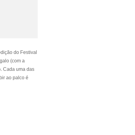
dição do Festival
ngalo (com a
go. Cada uma das
bir ao palco é