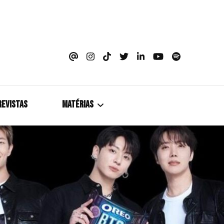
azine
REVISTAS
MATÉRIAS
5+1
Cobertura
Coletiva de Imprensa
Drama? HIT!