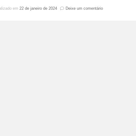
em
alizado em
22 de janeiro de 2024
Deixe um comentário
Bruninho
Vapo
retorna
ao
Brasil
e
revela:
“Janeiro
estou
de
volta”