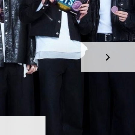
HIT!Fashion
HIT!Filmes
HIT!Games
HIT!History
HIT!Hop
HIT!Leituras
HIT!Diary
HIT!Lyrics
HIT!Politics