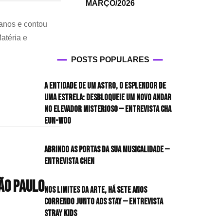
MARÇO/2026
anos e contou
atéria e
POSTS POPULARES
A entidade de um astro, o esplendor de
uma estrela: desbloqueie um novo andar
no elevador misterioso — Entrevista CHA
EUN-WOO
Abrindo as portas da sua musicalidade —
Entrevista CHEN
ão Paulo
Nos limites da arte, há sete anos
correndo junto aos STAY — Entrevista
em
Stray Kids
Segunda