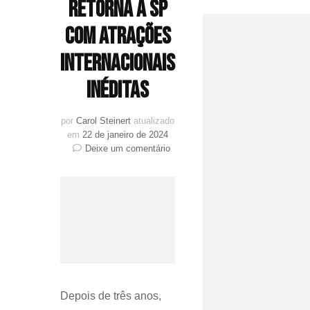
retorna à SP
com atrações
internacionais
inéditas
por
Carol Steinert
atualizado
em
22 de janeiro de 2024
em
Deixe um comentário
Ressaca
Friends
retorna
à
SP
com
atrações
internacionais
inéditas
Depois de três anos,