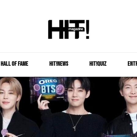
Se é HIT, está aqui!
HIT!Mag
HALL OF FAME
HIT!NEWS
HIT!Quiz
ENT