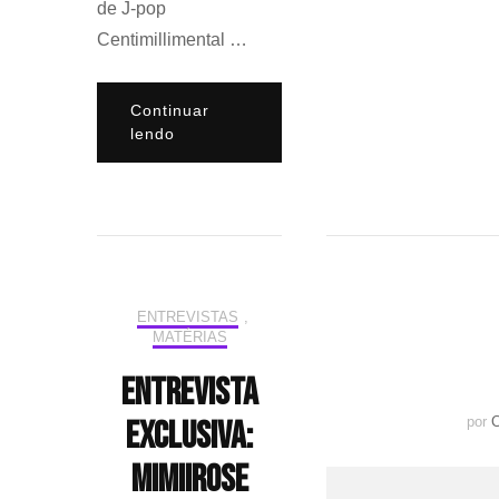
de J-pop
Centimillimental …
Continuar
lendo
ENTREVISTAS
,
MATÉRIAS
Entrevista
Exclusiva:
por
C
mimiirose