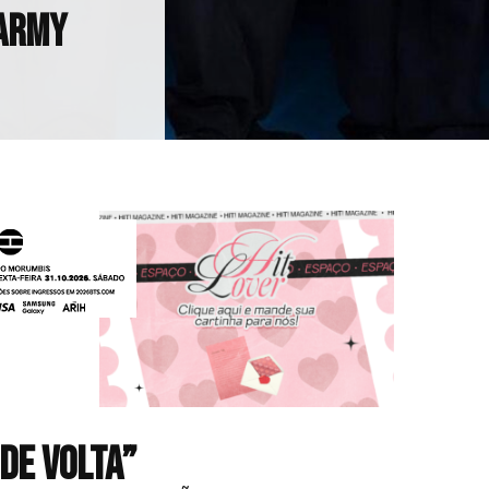
 ARMY
HIT!Queer
HIT!Radar
HIT!Review
HIT!Sound
HIT!Vem aí
Panfletando
de volta”