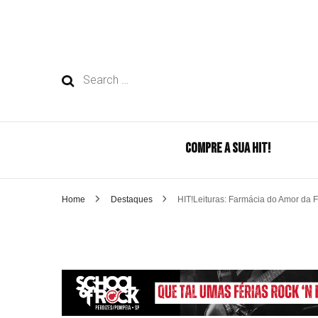
Search
for:
COMPRE A SUA HIT!
Home
Destaques
HIT!Leituras: Farmácia do Amor da F