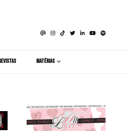
azine
REVISTAS
MATÉRIAS
5+1
Cobertura
Coletiva de Imprensa
Drama? HIT!