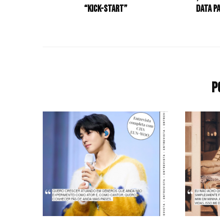
“KICK-START”
data p
P