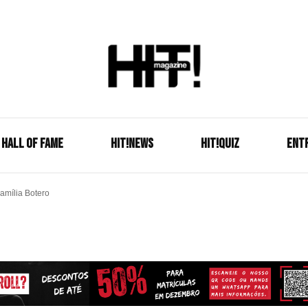
Se é HIT, está aqui!
HIT!Mag
HALL OF FAME
HIT!NEWS
HIT!Quiz
ENT
amília Botero