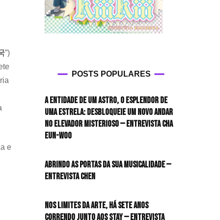
국
”)
ete
POSTS POPULARES
ria
A entidade de um astro, o esplendor de
a
uma estrela: desbloqueie um novo andar
no elevador misterioso — Entrevista CHA
EUN-WOO
a e
Abrindo as portas da sua musicalidade —
Entrevista CHEN
Nos limites da arte, há sete anos
correndo junto aos STAY — Entrevista