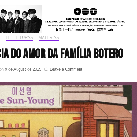
S
,
HIT!LEITURAS
,
MATÉRIAS
ia do Amor da Família Botero
on
 on
9 de August de 2025
Leave a Comment
HIT!Leituras:
Farmácia
do
Amor
da
Família
Botero