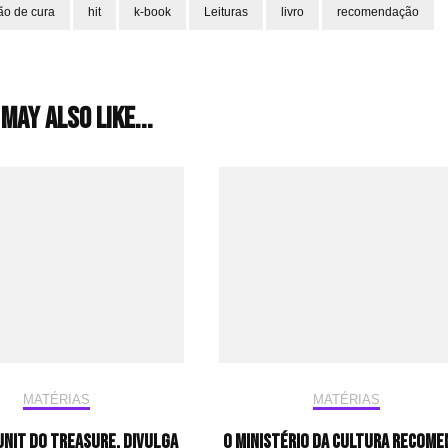
ção de cura
hit
k-book
Leituras
livro
recomendação
may also like...
MATÉRIAS
MATÉRIAS
unit do TREASURE, divulga
O Ministério da Cultura recome