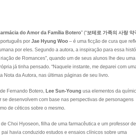
armácia do Amor da Família Botero
” (“
보테로 가족의 사랑 약
 português por
Jae Hyung Woo
– é uma ficção de cura que refl
mana por eles. Segundo a autora, a inspiração para essa histó
 Criação de Romances”, quando um de seus alunos lhe deu uma
rópria já tinha pensado. “Naquele instante, me deparei com um
na Nota da Autora, nas últimas páginas de seu livro.
 de Fernando Botero,
Lee Sun-Young
usa elementos da químic
mor se desenvolvem com base nas perspectivas de personagens
como de céticos sobre o mesmo.
de Choi Hyoseon, filha de uma farmacêutica e um professor de
 pai havia conduzido estudos e ensaios clínicos sobre uma