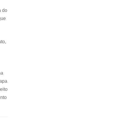
a do
que
to,
na
capa
eito
nto