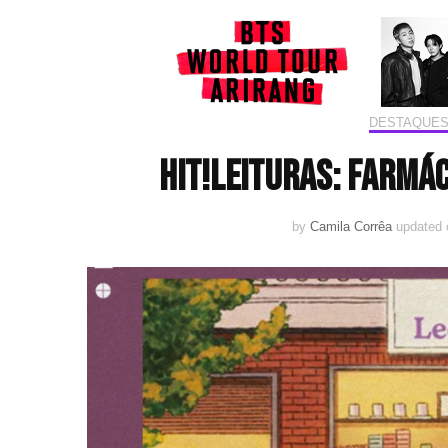
DESTAQUE
HIT!Leituras: Farmác
by
Camila Corrêa
updated