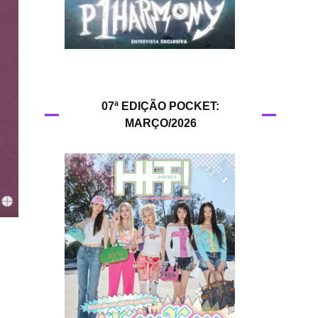
HIT!Queer
HIT!Radar
HIT!Review
07ª EDIÇÃO POCKET:
MARÇO/2026
HIT!Sound
HIT!Vem aí
Panfletando