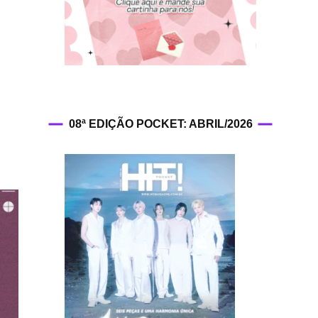
HIT!Fashion
HIT!Filmes
HIT!Games
08ª EDIÇÃO POCKET: ABRIL/2026
HIT!History
HIT!Hop
HIT!Leituras
HIT!Diary
HIT!Lyrics
HIT!Politics