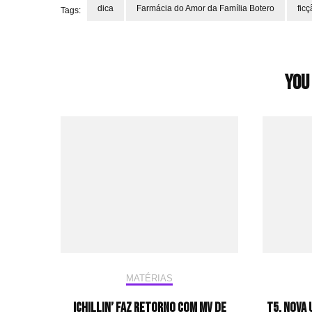
dica
Farmácia do Amor da Família Botero
fic
Tags:
Post
Navigation
You 
MATÉRIAS
ICHILLIN’ faz retorno com MV de
T5, nova 