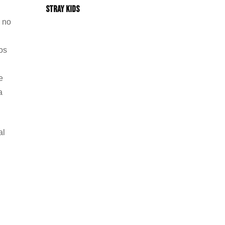
Stray Kids
e no
os
e
a
al