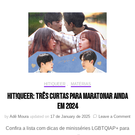
Fever”:
um
romance
sobre
reencontros
e
redescobertas
HIT!QUEER
,
MATÉRIAS
HIT!Queer: Três curtas para maratonar ainda
em 2024
on
by
Adê Moura
updated on
17 de January de 2025
Leave a Comment
HI
Confira a lista com dicas de minisséries LGBTQIAP+ para
Tr
cu