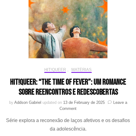
união
na
Tailândia
após
país
se
tornar
o
primeiro
do
sudeste
asiático
HIT!QUEER
,
MATÉRIAS
a
HIT!Queer: “The Time of Fever”: um romance
legalizar
casamento
sobre reencontros e redescobertas
entre
pessoas
by
Addson Gabriel
updated on
13 de February de 2025
Leave a
do
on
Comment
mesmo
HIT!Queer:
sexo
Série explora a reconexão de laços afetivos e os desafios
“The
Time
da adolescência.
of