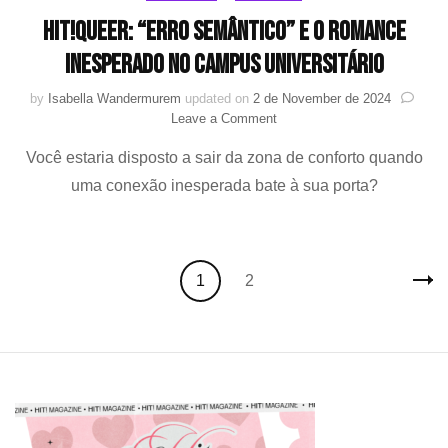
HIT!Queer: “Erro Semântico” e o romance
inesperado no campus universitário
by
Isabella Wandermurem
updated on
2 de November de 2024
on
Leave a Comment
HIT!Queer:
Você estaria disposto a sair da zona de conforto quando
“Erro
Semântico”
uma conexão inesperada bate à sua porta?
e
o
romance
inesperado
Posts
no
Page
Page
1
2
navigation
campus
universitário