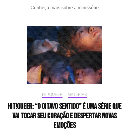
HIT!Queer:
Conheça mais sobre a minissérie
Descubra
a
delicadeza
de
“Out
of
Breath”
HIT!QUEER
,
MATÉRIAS
HIT!Queer: “O Oitavo Sentido” é uma série que
vai tocar seu coração e despertar novas
emoções