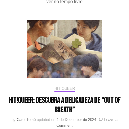
ver no tempo livre
pa
ma
ai
e
20
HIT!QUEER
HIT!Queer: Descubra a delicadeza de “Out of
Breath”
by
Carol Tomé
updated on
4 de December de 2024
Leave a
on
Comment