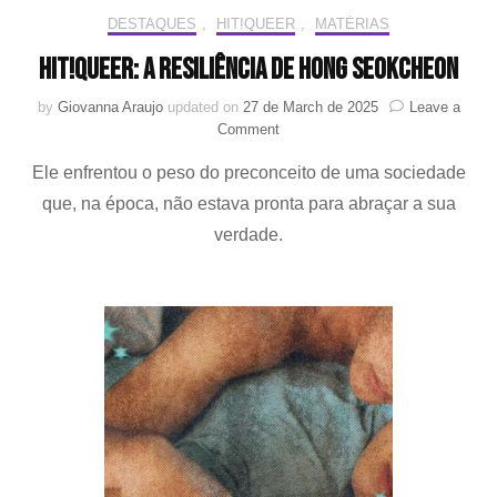
DESTAQUES
,
HIT!QUEER
,
MATÉRIAS
HIT!Queer: a resiliência de Hong Seokcheon
by
Giovanna Araujo
updated on
27 de March de 2025
Leave a
on
Comment
HIT!Queer:
Ele enfrentou o peso do preconceito de uma sociedade
a
resiliência
que, na época, não estava pronta para abraçar a sua
de
verdade.
Hong
Seokcheon