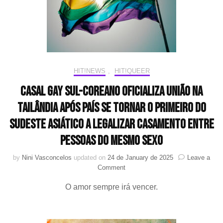
HIT!NEWS
,
HIT!QUEER
Casal gay sul-coreano oficializa união na
Tailândia após país se tornar o primeiro do
sudeste asiático a legalizar casamento entre
pessoas do mesmo sexo
by
Nini Vasconcelos
updated on
24 de January de 2025
Leave a
on
Comment
Casal
O amor sempre irá vencer.
gay
sul-
coreano
oficializa