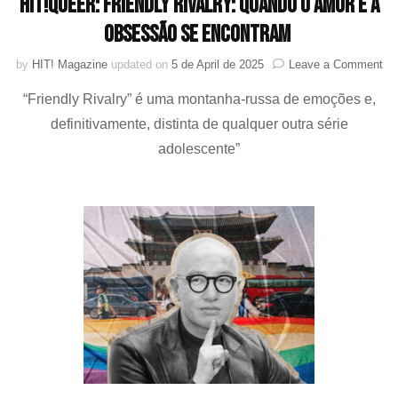
HIT!Queer: Friendly Rivalry: quando o amor e a
obsessão se encontram
on
by
HIT! Magazine
updated on
5 de April de 2025
Leave a Comment
HI
“Friendly Rivalry” é uma montanha-russa de emoções e,
Fri
Riv
definitivamente, distinta de qualquer outra série
qu
adolescente”
o
am
e
a
ob
se
en