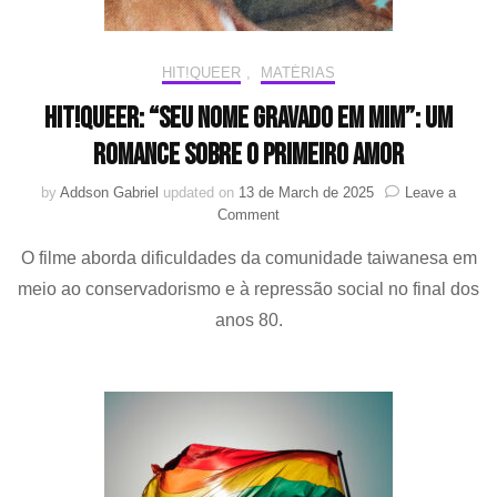
HIT!QUEER
,
MATÉRIAS
HIT!Queer: “Seu nome gravado em mim”: um
romance sobre o primeiro amor
by
Addson Gabriel
updated on
13 de March de 2025
Leave a
on
Comment
HIT!Queer:
O filme aborda dificuldades da comunidade taiwanesa em
“Seu
nome
meio ao conservadorismo e à repressão social no final dos
gravado
anos 80.
em
mim”:
um
romance
sobre
o
primeiro
amor