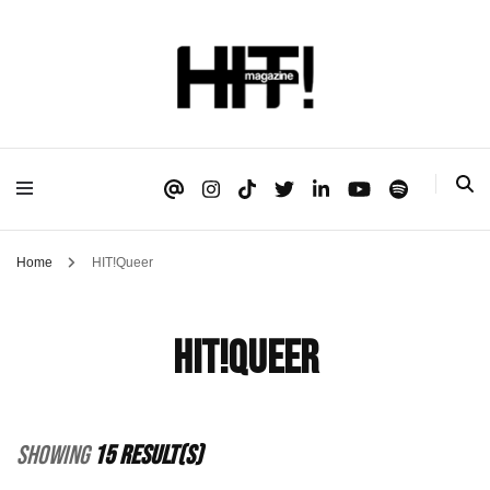
Se é HIT, está aqui!
HIT!Magazine
Home
HIT!Queer
HIT!Queer
Showing
15 Result(s)