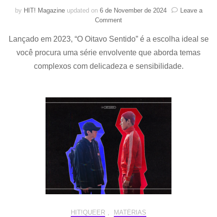
by
HIT! Magazine
updated on
6 de November de 2024
Leave a
on
Comment
HIT!Queer:
Lançado em 2023, “O Oitavo Sentido” é a escolha ideal se
“O
Oitavo
você procura uma série envolvente que aborda temas
Sentido”
complexos com delicadeza e sensibilidade.
é
uma
série
que
vai
tocar
seu
coração
e
despertar
novas
emoções
HIT!QUEER
,
MATÉRIAS