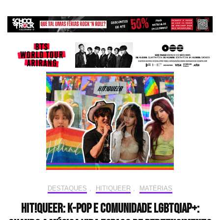
DESTAQUES
,
HIT!QUEER
,
MATÉRIAS
HIT!Queer: K-pop e comunidade LGBTQIAP+: