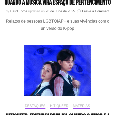
quando a música vira espaço de pertencimento
on
by
Carol Tomé
updated on
28 de June de 2025
Leave a Comment
HIT
Relatos de pessoas LGBTQIAP+ e suas vivências com o
K-
pop
universo do K-pop
e
com
LG
qua
a
mús
vira
esp
de
per
DESTAQUES
,
HIT!QUEER
,
MATÉRIAS