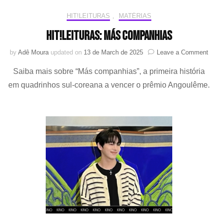
HIT!LEITURAS
,
MATÉRIAS
HIT!Leituras: Más companhias
on
by
Adê Moura
updated on
13 de March de 2025
Leave a Comment
HIT
Saiba mais sobre “Más companhias”, a primeira história
Má
com
em quadrinhos sul-coreana a vencer o prêmio Angoulême.