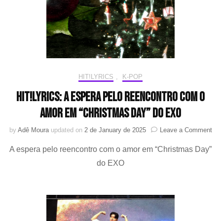
HIT!LYRICS
,
K-POP
HIT!Lyrics: A espera pelo reencontro com o
amor em “Christmas Day” do EXO
on
by
Adê Moura
updated on
2 de January de 2025
Leave a Comment
HIT
A espera pelo reencontro com o amor em “Christmas Day”
A
esp
do EXO
pel
ree
co
o
am
em