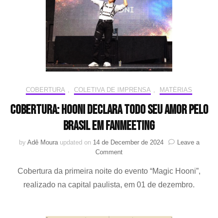
“Ch
Da
do
EX
COBERTURA
,
COLETIVA DE IMPRENSA
,
MATÉRIAS
Cobertura: Hooni declara todo seu amor pelo
Brasil em fanmeeting
by
Adê Moura
updated on
14 de December de 2024
Leave a
on
Comment
Cobertura:
Cobertura da primeira noite do evento “Magic Hooni”,
Hooni
declara
realizado na capital paulista, em 01 de dezembro.
todo
seu
amor