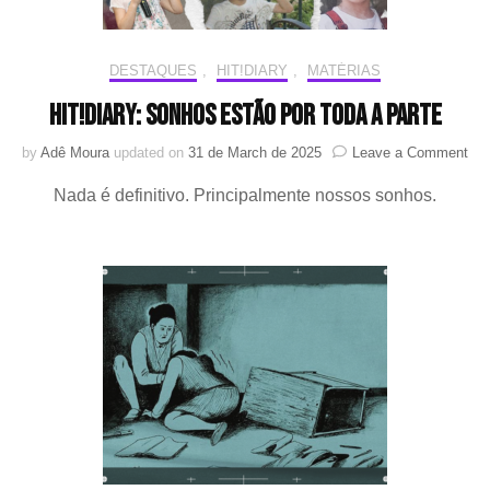
DESTAQUES
,
HIT!DIARY
,
MATÉRIAS
HIT!Diary: Sonhos estão por toda a parte
on
by
Adê Moura
updated on
31 de March de 2025
Leave a Comment
HIT
Nada é definitivo. Principalmente nossos sonhos.
So
est
por
tod
a
par