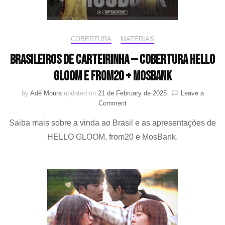
COBERTURA
,
MATÉRIAS
Brasileiros de carteirinha — Cobertura HELLO
GLOOM e from20 + MosBank
by
Adê Moura
updated on
21 de February de 2025
Leave a
on
Comment
Brasileiros
Saiba mais sobre a vinda ao Brasil e as apresentações de
de
carteirinha
HELLO GLOOM, from20 e MosBank.
—
Cobertura
HELLO
GLOOM
e
from20
+
MosBank