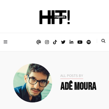
Se é HIT, está aqui!
HIT!Magazine
ALL POSTS BY
Adê Moura