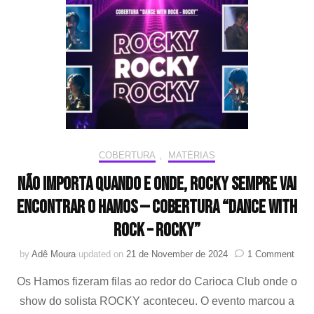
grande
COBERTURA
,
MATÉRIAS
Não importa quando e onde, ROCKY sempre vai
encontrar o Hamos — Cobertura “DANCE WITH
ROCK – ROCKY”
on
by
Adê Moura
updated on
21 de November de 2024
1 Comment
Não
Os Hamos fizeram filas ao redor do Carioca Club onde o
impo
quan
show do solista ROCKY aconteceu. O evento marcou a
e