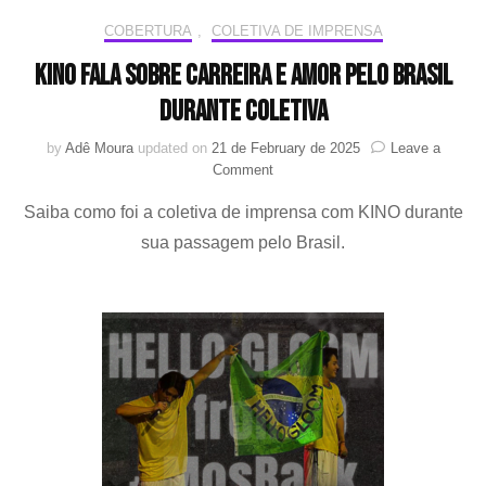
COBERTURA
,
COLETIVA DE IMPRENSA
KINO fala sobre carreira e amor pelo Brasil
durante coletiva
by
Adê Moura
updated on
21 de February de 2025
Leave a
on
Comment
KINO
Saiba como foi a coletiva de imprensa com KINO durante
fala
sobre
sua passagem pelo Brasil.
carreira
e
amor
pelo
Brasil
durante
coletiva