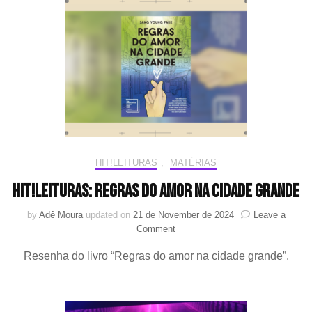
pelo
Brasil
em
fanmeeting
HIT!LEITURAS
,
MATÉRIAS
HIT!Leituras: Regras do amor na cidade grande
by
Adê Moura
updated on
21 de November de 2024
Leave a
on
Comment
HIT!Leituras:
Resenha do livro “Regras do amor na cidade grande”.
Regras
do
amor
na
cidade