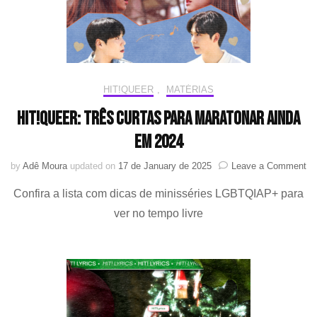
HIT!QUEER
,
MATÉRIAS
HIT!Queer: Três curtas para maratonar ainda
em 2024
on
by
Adê Moura
updated on
17 de January de 2025
Leave a Comment
HI
Confira a lista com dicas de minisséries LGBTQIAP+ para
Tr
cu
ver no tempo livre
pa
ma
ai
e
20