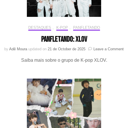
DESTAQUES
,
K-POP
,
PANFLETANDO
PANFLETANDO: XLOV
on
by
Adê Moura
updated on
21 de October de 2025
Leave a Comment
P
Saiba mais sobre o grupo de K-pop XLOV.
X