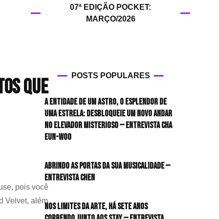
07ª EDIÇÃO POCKET:
HIT!Filmes
MARÇO/2026
HIT!Games
HIT!History
POSTS POPULARES
tos que
HIT!Hop
A entidade de um astro, o esplendor de
HIT!Leituras
uma estrela: desbloqueie um novo andar
no elevador misterioso — Entrevista CHA
HIT!Diary
EUN-WOO
HIT!Lyrics
Abrindo as portas da sua musicalidade —
Entrevista CHEN
HIT!Politics
use, pois você
d Velvet, além
HIT!Queer
Nos limites da arte, há sete anos
correndo junto aos STAY — Entrevista