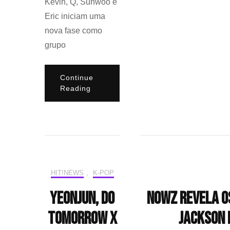
Kevin, Q, Sunwoo e
Eric iniciam uma
nova fase como
grupo
Continue
Reading
HIT!NEWS
,
K-POP
YEONJUN, do
NOWZ revela os
TOMORROW X
Jackson 