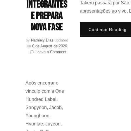
integrantes
Takeru passará por São 
apresentações ao vivo, D
e prepara
nova fase
Continue Reading
by
Nathiely Dias
updated
on
6 de August de 2026
on
Leave a Comment
THE
BOYZ
confirma
retorno
do
Após encerrar o
grupo
vínculo com a One
com
nove
Hundred Label,
integrantes
Sangyeon, Jacob,
e
Younghoon,
prepara
nova
Hyunjae, Juyeon,
fase