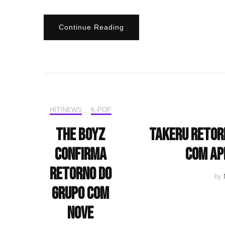
Continue Reading
HIT!NEWS
,
K-POP
THE BOYZ
Takeru retorn
confirma
com ap
retorno do
by
grupo com
nove