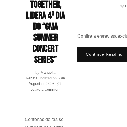
TOGETHER,
by
H
lidera 4º dia
do “GMA
Summer
Confira a entrevista ex
Concert
Continue Reading
Series”
by
Manuella
Renata
updated on
5 de
August de 2026
on
Leave a Comment
YEONJUN,
do
TOMORROW
X
TOGETHER,
Centenas de fãs se
lidera