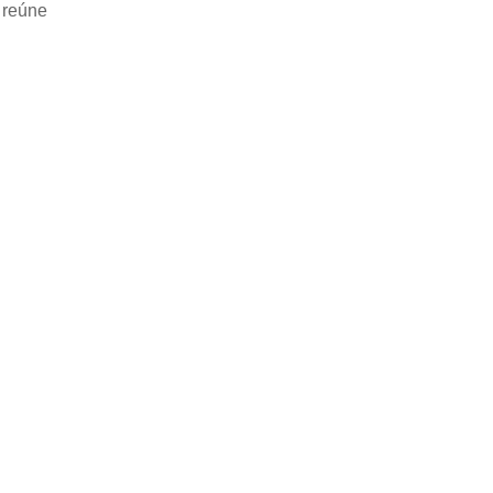
 reúne
s
tações