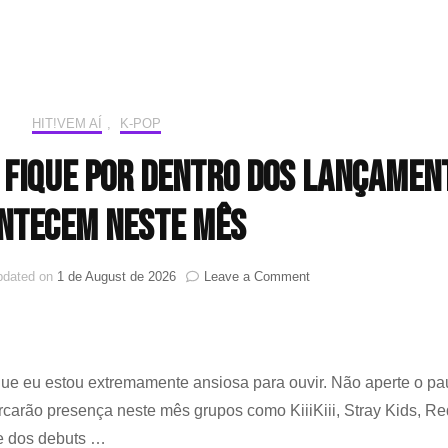
HIT!VEM AÍ
,
K-POP
6: Fique por dentro dos lançamen
ntecem neste mês
on
pdated on
1 de August de 2026
Leave a Comment
HIT!
Vem
aí
–
Agosto
e eu estou extremamente ansiosa para ouvir. Não aperte o pa
2026:
arcarão presença neste mês grupos como KiiiKiii, Stray Kids, Re
Fique
por
e dos debuts …