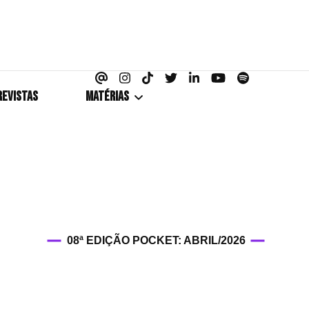
azine
REVISTAS
MATÉRIAS
5+1
Cobertura
Coletiva de Imprensa
08ª EDIÇÃO POCKET: ABRIL/2026
Drama? HIT!
HIT!Fashion