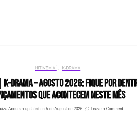
HIT!VEM AÍ
,
K-DRAMA
 | K-drama – Agosto 2026: Fique por dent
nçamentos que acontecem neste mês
on
uiza Andueza
updated on
5 de August de 2026
Leave a Comment
HIT!
Vem
aí
|