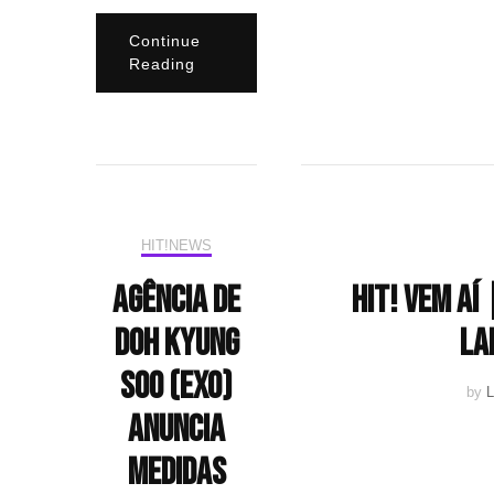
Continue
Reading
HIT!NEWS
Agência de
HIT! Vem aí
Doh Kyung
la
Soo (EXO)
by
L
anuncia
medidas