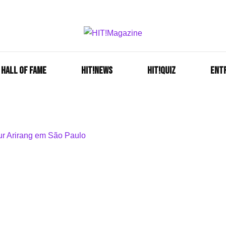
Se é HIT, está aqui!
HIT!Mag
HALL OF FAME
HIT!NEWS
HIT!Quiz
ENT