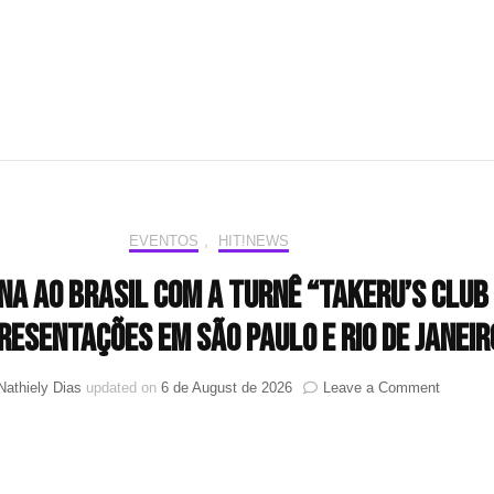
dentro
dos
lançamentos
que
acontecem
neste
mês
EVENTOS
,
HIT!NEWS
a ao Brasil com a turnê “Takeru’s Club
resentações em São Paulo e Rio de Janeir
on
Nathiely Dias
updated on
6 de August de 2026
Leave a Comment
Takeru
retorna
ao
Brasil