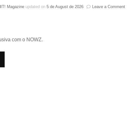
on
IT! Magazine
updated on
5 de August de 2026
Leave a Comment
NOWZ
revela
os
bastido
de
clusiva com o NOWZ.
“Achille
single
retrô,
Michael
Jackso
e
uma
mensa
para
o
Brasil
—
Entrevi