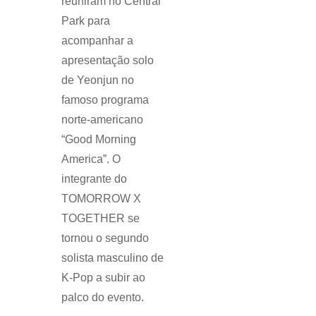
reuniram no Central
4º
dia
Park para
do
acompanhar a
“GMA
apresentação solo
Summer
Concert
de Yeonjun no
Series”
famoso programa
norte-americano
“Good Morning
America”. O
integrante do
TOMORROW X
TOGETHER se
tornou o segundo
solista masculino de
K-Pop a subir ao
palco do evento.