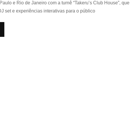
com
Paulo e Rio de Janeiro com a turnê “Takeru’s Club House”, que
a
J set e experiências interativas para o público
turnê
“Takeru’
Club
House”,
com
apresen
em
São
Paulo
e
Rio
de
Janeiro