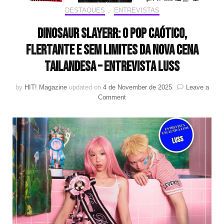
DESTAQUES
,
ENTREVISTAS
dinosaur slayerr: o pop caótico,
flertante e sem limites da nova cena
tailandesa – Entrevista LUSS
by
HIT! Magazine
updated on
4 de November de 2025
Leave a
on
Comment
dinosaur
slayerr:
o
pop
caótico,
flertante
e
sem
limites
da
nova
cena