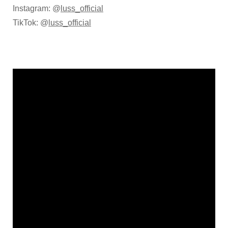
Instagram: @
luss_official
TikTok: @
luss_official