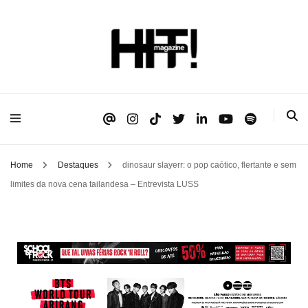
Se é HIT, está aqui!
HIT!Magazine
Home
Destaques
dinosaur slayerr: o pop caótico, flertante e sem
limites da nova cena tailandesa – Entrevista LUSS