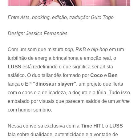
tailandesa
–
Entrevista
Entrevista, booking, edição, tradução: Guto Togo
LUSS
Design: Jessica Fernandes
Com um som que mistura
pop
,
R&B
e
hip-hop
em um
turbilhão de energia brincalhona e emoção real, o
LUSS
está redefinindo o que significa ser artista
asiático. O duo tailandês formado por
Coco
e
Ben
lança o EP
“dinosaur slayerr”
, um projeto que flerta
com o caos e a delicadeza, a doçura e a fúria. Tudo isso
embalado por visuais que parecem saídos de um
anime
com humor sombrio.
Nessa conversa exclusiva com a
Time HIT!
, o
LUSS
fala sobre dualidade, autenticidade e a vontade de