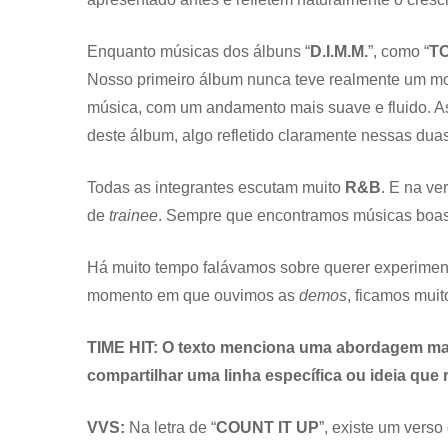
Enquanto músicas dos álbuns “
D.I.M.M.
”, como “
TO
Nosso primeiro álbum nunca teve realmente um mom
música, com um andamento mais suave e fluido. As
deste álbum, algo refletido claramente nessas dua
Todas as integrantes escutam muito
R&B
. E na v
de
trainee
. Sempre que encontramos músicas boas
Há muito tempo falávamos sobre querer experime
momento em que ouvimos as
demos
, ficamos mui
TIME HIT: O texto menciona uma abordagem mai
compartilhar uma linha específica ou ideia que
VVS:
Na letra de “
COUNT IT UP
”, existe um verso