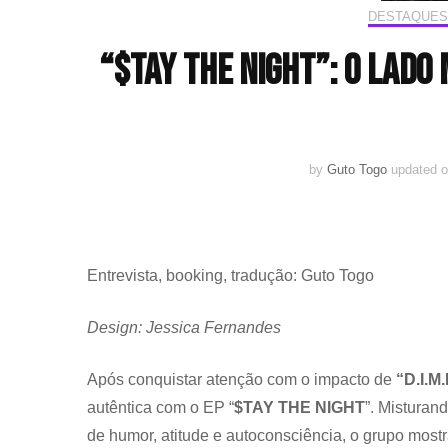
DESTAQUES
“$TAY THE NIGHT”: o lado 
by
Guto Togo
updated 
Entrevista, booking, tradução: Guto Togo
Design: Jessica Fernandes
Após conquistar atenção com o impacto de
“D.I.M.
autêntica com o EP “
$TAY THE NIGHT
”. Misturand
de humor, atitude e autoconsciência, o grupo most