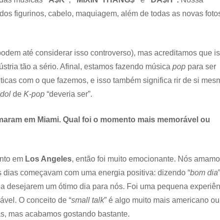
dos figurinos, cabelo, maquiagem, além de todas as novas foto
podem até considerar isso controverso), mas acreditamos que i
ústria tão a sério. Afinal, estamos fazendo música
pop
para ser
icas com o que fazemos, e isso também significa rir de si mes
idol
de
K-pop
“deveria ser”.
lmaram em Miami. Qual foi o momento mais memorável ou
nto em
Los Angeles
, então foi muito emocionante. Nós amamo
os dias começavam com uma energia positiva: dizendo “
bom dia
ia desejarem um ótimo dia para nós. Foi uma pequena experiên
ável. O conceito de “
small talk
” é algo muito mais americano ou
as, mas acabamos gostando bastante.