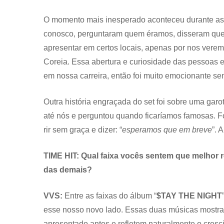
O momento mais inesperado aconteceu durante as 
conosco, perguntaram quem éramos, disseram que 
apresentar em certos locais, apenas por nos vere
Coreia. Essa abertura e curiosidade das pessoas 
em nossa carreira, então foi muito emocionante sen
Outra história engraçada do set foi sobre uma garot
até nós e perguntou quando ficaríamos famosas. F
rir sem graça e dizer: “
esperamos que em breve
”. 
TIME HIT: Qual faixa vocês sentem que melhor r
das demais?
VVS:
Entre as faixas do álbum “
$TAY THE NIGHT
esse nosso novo lado. Essas duas músicas mostra
apresentado antes e refletem naturalmente o cres