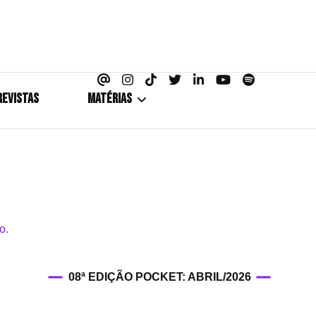
azine
REVISTAS
MATÉRIAS
5+1
Cobertura
Coletiva de Imprensa
Drama? HIT!
08ª EDIÇÃO POCKET: ABRIL/2026
HIT!Fashion