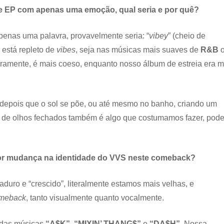
te EP com apenas uma emoção, qual seria e por quê?
enas uma palavra, provavelmente seria: “
vibey
” (cheio de
 está repleto de
vibes
, seja nas músicas mais suaves de
R&B
ramente, é mais coeso, enquanto nosso álbum de estreia era m
 depois que o sol se põe, ou até mesmo no banho, criando um
as de olhos fechados também é algo que costumamos fazer, pod
aior mudança na identidade do VVS neste comeback?
duro e “crescido”, literalmente estamos mais velhas, e
meback
, tanto visualmente quanto vocalmente.
s das músicas
“A$K”
,
“MIXIN’ THANG$”
e
“DA$H”.
Nossa