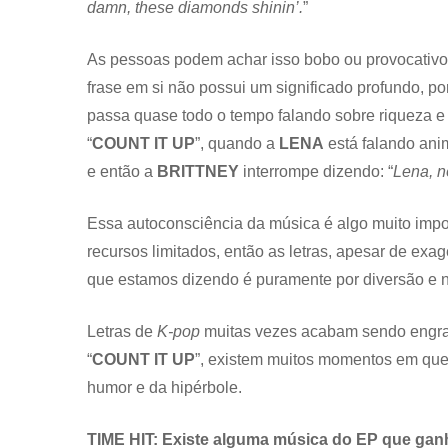
damn, these diamonds shinin’.
”
As pessoas podem achar isso bobo ou provocativo 
frase em si não possui um significado profundo, 
passa quase todo o tempo falando sobre riqueza e 
“
COUNT IT UP
”, quando a
LENA
está falando ani
e então a
BRITTNEY
interrompe dizendo: “
Lena, n
Essa autoconsciência da música é algo muito im
recursos limitados, então as letras, apesar de e
que estamos dizendo é puramente por diversão e 
Letras de
K-pop
muitas vezes acabam sendo engra
“
COUNT IT UP
”, existem muitos momentos em que 
humor e da hipérbole.
TIME HIT: Existe alguma música do EP que gan