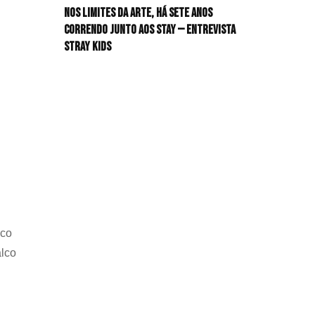
Nos limites da arte, há sete anos
HIT!Radar
correndo junto aos STAY — Entrevista
Stray Kids
HIT!Review
HIT!Sound
HIT!Vem aí
Panfletando
lco
alco