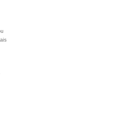
ou
ais
e