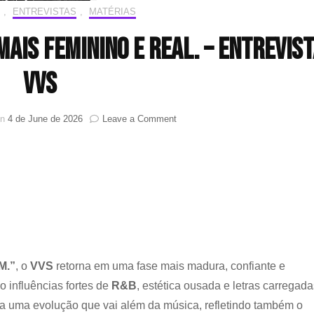
,
ENTREVISTAS
,
MATÉRIAS
mais feminino e real. – Entrevis
VVS
on
on
4 de June de 2026
Leave a Comment
“$TAY
THE
NIGHT”:
o
lado
mais
feminino
e
real.
–
M.”
, o
VVS
retorna em uma fase mais madura, confiante e
Entrevista
o influências fortes de
R&B
, estética ousada e letras carregada
VVS
ra uma evolução que vai além da música, refletindo também o