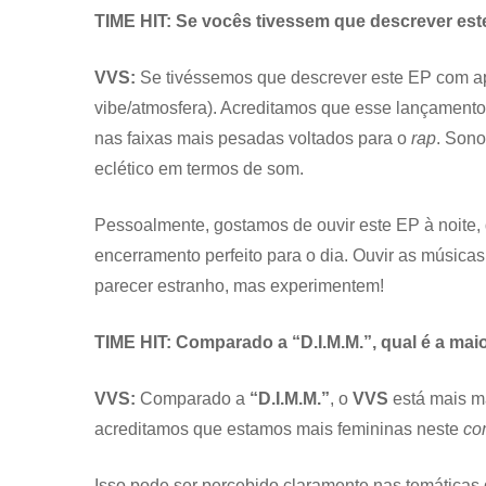
TIME HIT: Se vocês tivessem que descrever es
VVS:
Se tivéssemos que descrever este EP com ap
vibe/atmosfera). Acreditamos que esse lançamento
nas faixas mais pesadas voltados para o
rap
. Sono
eclético em termos de som.
Pessoalmente, gostamos de ouvir este EP à noite,
encerramento perfeito para o dia. Ouvir as músic
parecer estranho, mas experimentem!
TIME HIT: Comparado a “D.I.M.M.”, qual é a m
VVS:
Comparado a
“D.I.M.M.”
, o
VVS
está mais ma
acreditamos que estamos mais femininas neste
co
Isso pode ser percebido claramente nas temática