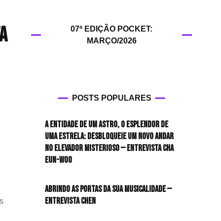
HIT!Filmes
ta
07ª EDIÇÃO POCKET:
HIT!Games
MARÇO/2026
HIT!History
HIT!Hop
POSTS POPULARES
HIT!Leituras
A entidade de um astro, o esplendor de
HIT!Diary
uma estrela: desbloqueie um novo andar
no elevador misterioso — Entrevista CHA
HIT!Lyrics
EUN-WOO
HIT!Politics
Abrindo as portas da sua musicalidade —
Entrevista CHEN
s
HIT!Queer