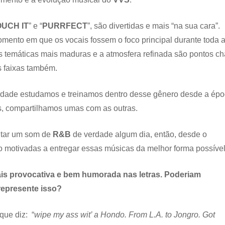
UCH IT
” e “
PURRFECT
”, são divertidas e mais “na sua cara”.
ento em que os vocais fossem o foco principal durante toda 
 temáticas mais maduras e a atmosfera refinada são pontos c
s faixas também.
erdade estudamos e treinamos dentro desse gênero desde a ép
, compartilhamos umas com as outras.
ntar um som de
R&B
de verdade algum dia, então, desde o
to motivadas a entregar essas músicas da melhor forma possível
s provocativa e bem humorada nas letras. Poderiam
 represente isso?
 que diz: “
wipe my ass wit’ a Hondo. From L.A. to Jongro. Got