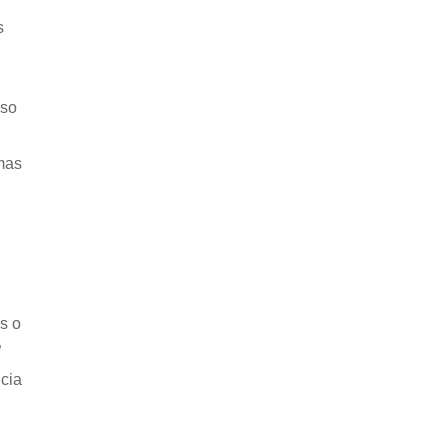
s
sso
mas
s o
”
cia