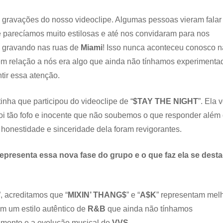
gravações do nosso videoclipe. Algumas pessoas vieram falar
parecíamos muito estilosas e até nos convidaram para nos
m gravando nas ruas de
Miami
! Isso nunca aconteceu conosco n
em relação a nós era algo que ainda não tínhamos experimenta
tir essa atenção.
inha que participou do videoclipe de “
$TAY THE NIGHT
”. Ela 
oi tão fofo e inocente que não soubemos o que responder além
A honestidade e sinceridade dela foram revigorantes.
epresenta essa nova fase do grupo e o que faz ela se desta
”, acreditamos que “
MIXIN’ THANG$
” e “
A$K
” representam mel
m um estilo autêntico de
R&B
que ainda não tínhamos
cimento e a evolução musical do
VVS
.