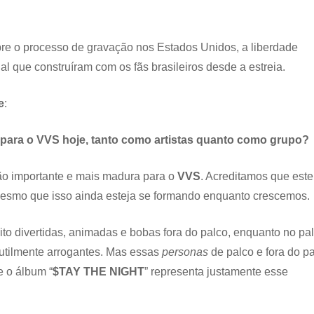
obre o processo de gravação nos Estados Unidos, a liberdade
al que construíram com os fãs brasileiros desde a estreia.
e
:
para o VVS hoje, tanto como artistas quanto como grupo?
ão importante e mais madura para o
VVS
. Acreditamos que este
mesmo que isso ainda esteja se formando enquanto crescemos.
 divertidas, animadas e bobas fora do palco, enquanto no pa
sutilmente arrogantes. Mas essas
personas
de palco e fora do p
e o álbum “
$TAY THE NIGHT
” representa justamente esse