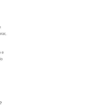
e
rar,
o e
do
?