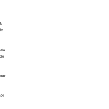
a
do
veio
 de
car
hor