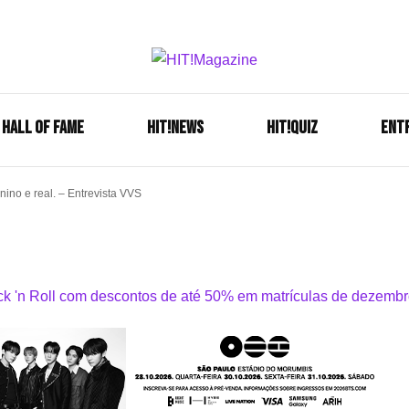
Se é HIT, está aqui!
HIT!Mag
HALL OF FAME
HIT!NEWS
HIT!Quiz
ENT
ino e real. – Entrevista VVS