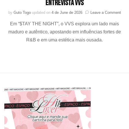
Entrevista VVS
on
by
Guto Togo
updated on
4 de June de 2026
Leave a Comment
“$TA
Em “$TAY THE NIGHT”, o VVS explora um lado mais
THE
NIGH
maduro e autêntico, apostando em influências fortes de
o
R&B e em uma estética mais ousada.
lado
mais
femi
e
real.
–
Entre
VVS