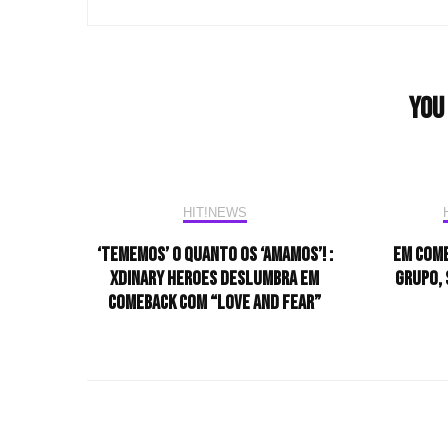
You 
HIT!NEWS
‘Tememos’ o quanto os ‘amamos’! :
Em come
Xdinary Heroes deslumbra em
grupo, 
comeback com “LOVE and Fear”