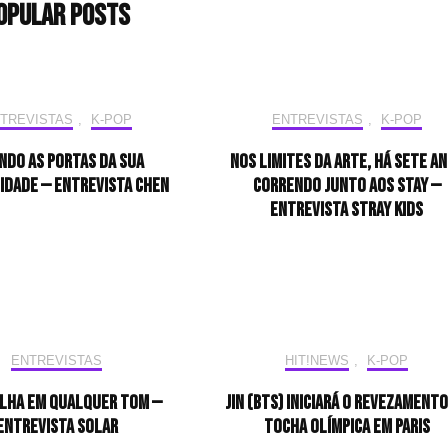
opular Posts
TREVISTAS
,
K-POP
ENTREVISTAS
,
K-POP
ndo as portas da sua
Nos limites da arte, há sete a
idade — Entrevista CHEN
correndo junto aos STAY —
Entrevista Stray Kids
ENTREVISTAS
HIT!NEWS
,
K-POP
ilha em qualquer tom —
Jin (BTS) iniciará o revezamento
Entrevista Solar
tocha olímpica em Paris