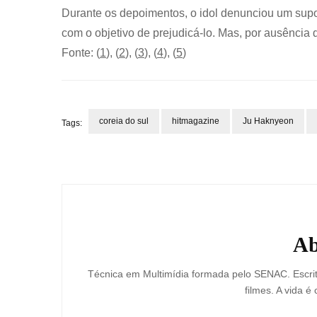
Durante os depoimentos, o idol denunciou um supo
com o objetivo de prejudicá-lo. Mas, por ausência
Fonte: (
1
), (
2
), (
3
), (
4
), (
5
)
coreia do sul
hitmagazine
Ju Haknyeon
Tags:
Post
Navigation
Ab
Técnica em Multimídia formada pelo SENAC. Escrit
filmes. A vida é