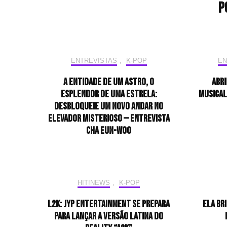
P
ENTREVISTAS
,
K-POP
EN
A entidade de um astro, o
Abri
esplendor de uma estrela:
musical
desbloqueie um novo andar no
elevador misterioso — Entrevista
CHA EUN-WOO
HIT!NEWS
,
K-POP
L2K: JYP Entertainment se prepara
Ela br
para lançar a versão latina do