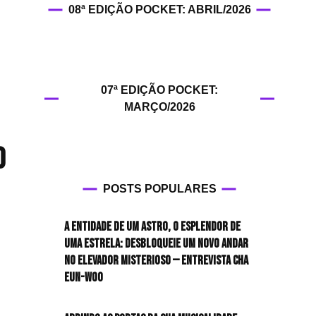
08ª EDIÇÃO POCKET: ABRIL/2026
HIT!Fashion
HIT!Filmes
07ª EDIÇÃO POCKET:
HIT!Games
MARÇO/2026
HIT!History
o
HIT!Hop
POSTS POPULARES
HIT!Leituras
A entidade de um astro, o esplendor de
HIT!Diary
uma estrela: desbloqueie um novo andar
no elevador misterioso — Entrevista CHA
HIT!Lyrics
EUN-WOO
HIT!Politics