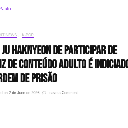
HIT!NEWS
,
K-POP
Ju Haknyeon de participar de
iz de conteúdo adulto é indiciad
rdem de prisão
on
ed on
2 de June de 2026
Leave a Comment
Reporter
que
acusou
Ju
Haknyeon
de