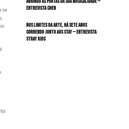
Abrindo as portas da sua musicalidade —
Entrevista CHEN
a se
HIT!Queer
s,
Nos limites da arte, há sete anos
HIT!Radar
upo
correndo junto aos STAY — Entrevista
Stray Kids
HIT!Review
l
HIT!Sound
HIT!Vem aí
o
Panfletando
foi