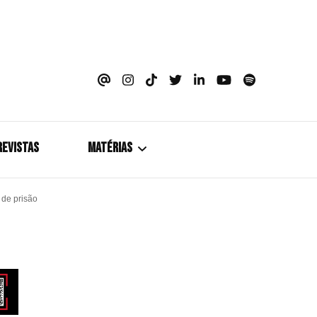
azine
REVISTAS
MATÉRIAS
 de prisão
5+1
Cobertura
Coletiva de Imprensa
Drama? HIT!