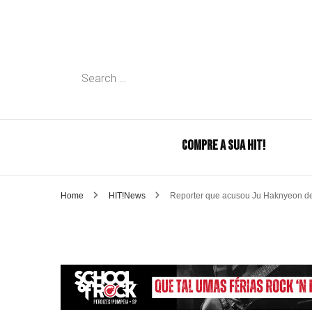
Search
for:
COMPRE A SUA HIT!
Home
HIT!News
Reporter que acusou Ju Haknyeon de p