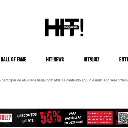
Se é HIT, está aqui!
HIT!Mag
HALL OF FAME
HIT!NEWS
HIT!Quiz
ENT
articipar de atividade ilegal com atriz de conteúdo adulto é indiciado sem ordem