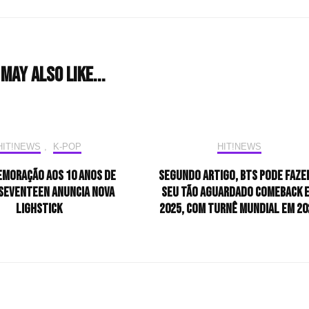
may also like...
HIT!NEWS
,
K-POP
HIT!NEWS
moração aos 10 anos de
Segundo artigo, BTS pode faze
SEVENTEEN anuncia nova
seu tão aguardado comeback 
lighstick
2025, com turnê mundial em 20