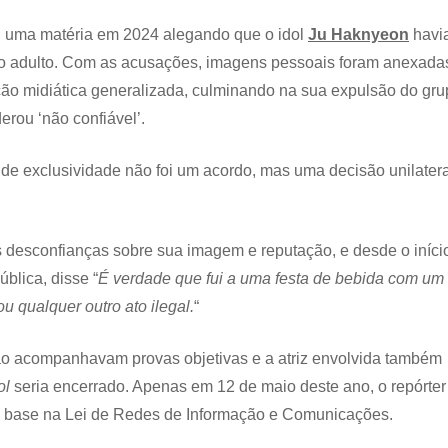
participar
u uma matéria em 2024 alegando que o idol
Ju Haknyeon
havi
de
atividade
do adulto. Com as acusações, imagens pessoais foram anexada
ilegal
ção midiática generalizada, culminando na sua expulsão do gr
com
atriz
rou ‘não confiável’.
de
conteúdo
 de exclusividade não foi um acordo, mas uma decisão unilatera
adulto
é
indiciado
sem
 desconfianças sobre sua imagem e reputação, e desde o iníci
ordem
de
blica, disse “
É verdade que fui a uma festa de bebida com um
prisão
 qualquer outro ato ilegal.
“
não acompanhavam provas objetivas e a atriz envolvida também
ol
seria encerrado. Apenas em 12 de maio deste ano, o repórter 
m base na Lei de Redes de Informação e Comunicações.