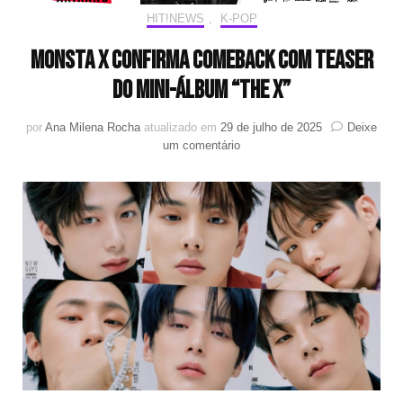
HIT!NEWS
,
K-POP
MONSTA X confirma comeback com teaser
do mini-álbum “THE X”
por
Ana Milena Rocha
atualizado em
29 de julho de 2025
Deixe
em
um comentário
MONSTA
X
confirma
comeback
com
teaser
do
mini-
álbum
“THE
X”