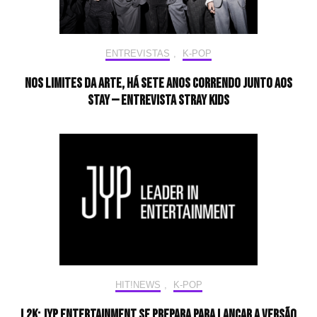
ENTREVISTAS
,
K-POP
Nos limites da arte, há sete anos correndo junto aos
STAY — Entrevista Stray Kids
HIT!NEWS
,
K-POP
L2K: JYP Entertainment se prepara para lançar a versão