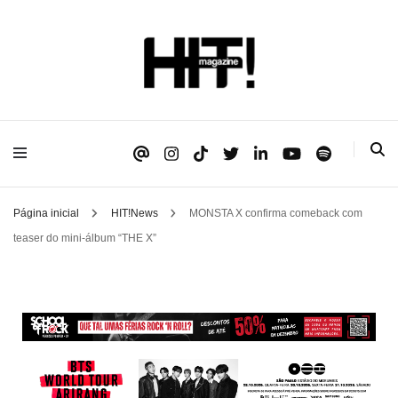
Se é HIT, está aqui!
HIT!Magazine
Página inicial
HIT!News
MONSTA X confirma comeback com
teaser do mini-álbum “THE X”