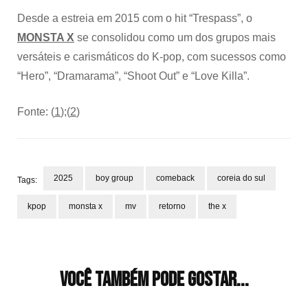
Desde a estreia em 2015 com o hit “Trespass”, o
MONSTA X
se consolidou como um dos grupos mais
versáteis e carismáticos do K-pop, com sucessos como
“Hero”, “Dramarama”, “Shoot Out” e “Love Killa”.
Fonte: (
1
);(
2
)
2025
boy group
comeback
coreia do sul
Tags:
kpop
monsta x
mv
retorno
the x
Navegação
de
post
Você também pode gostar...