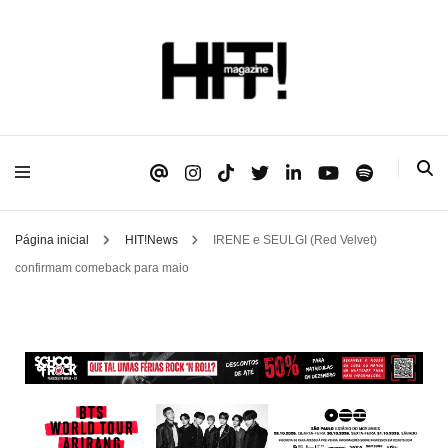
Se é HIT, está aqui!
HIT!Magazine
Página inicial
HIT!News
IRENE e SEULGI (Red Velvet)
confirmam comeback para maio