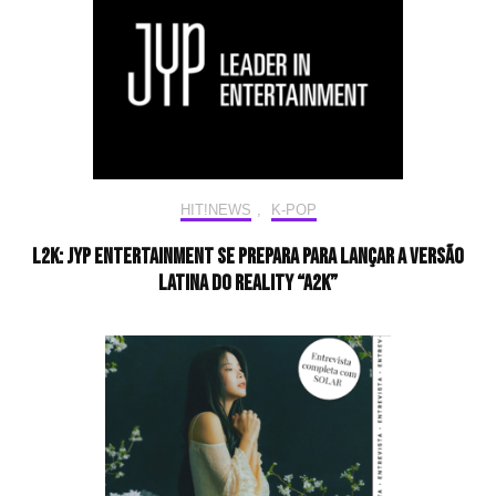
HIT!NEWS
,
K-POP
L2K: JYP Entertainment se prepara para lançar a versão
latina do reality “A2K”