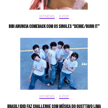
HIT!NEWS
,
K-POP
BIBI anuncia comeback com os singles “DERRE/BURN IT”
HIT!NEWS
,
K-POP
BRASIL! IDID faz challenge com música do Gusttavo Lima