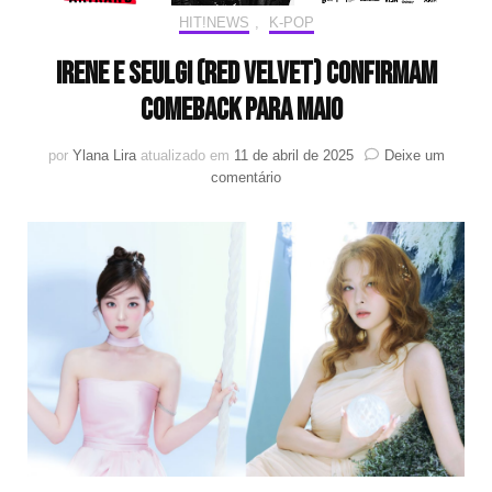
HIT!NEWS
,
K-POP
IRENE e SEULGI (Red Velvet) confirmam
comeback para maio
por
Ylana Lira
atualizado em
11 de abril de 2025
Deixe um
em
comentário
IRENE
e
SEULGI
(Red
Velvet)
confirmam
comeback
para
maio