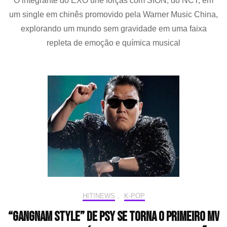
O integrante do EXO une forças com SION, do NCT, em
(EXO)
e
um single em chinês promovido pela Warner Music China,
SION
explorando um mundo sem gravidade em uma faixa
(NCT)
transformam
repleta de emoção e química musical
“Fade”
em
um
encontro
inesquecível
HIT!NEWS
,
K-POP
“GANGNAM STYLE” de PSY se torna o primeiro MV