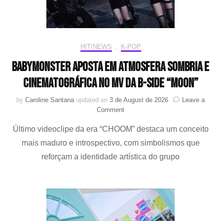
de
DINO
HIT!NEWS
,
K-POP
BABYMONSTER aposta em atmosfera sombria e
cinematográfica no MV da b-side “MOON”
by
Caroline Santana
updated on
3 de August de 2026
Leave a
on
Comment
BABYMONSTER
Último videoclipe da era “CHOOM” destaca um conceito
aposta
em
mais maduro e introspectivo, com simbolismos que
atmosfera
reforçam a identidade artística do grupo
sombria
e
cinematográfica
no
MV
da
b-