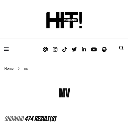
Se é HIT, está aqui!
HIT!Magazine
Home
mv
mv
Showing
474 Result(s)