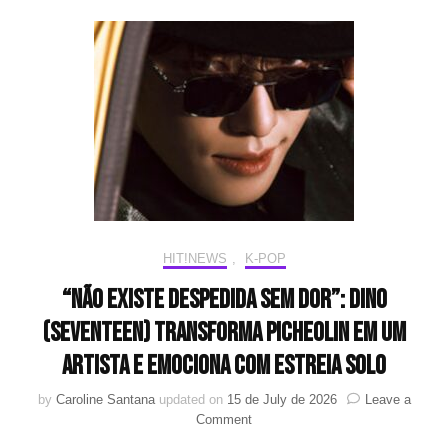
solo
explosivo
com
o
single
“TEMPERATURE”
HIT!NEWS
,
K-POP
“Não existe despedida sem dor”: DINO
(SEVENTEEN) transforma Picheolin em um
artista e emociona com estreia solo
by
Caroline Santana
updated on
15 de July de 2026
Leave a
on
Comment
“Não