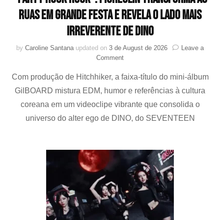
ruas em grande festa e revela o lado mais
irreverente de DINO
by
Caroline Santana
updated on
3 de August de 2026
Leave a
on
Comment
“Party
Com produção de Hitchhiker, a faixa-título do mini-álbum
Rock
Rock”:
GilBOARD mistura EDM, humor e referências à cultura
Picheolin
coreana em um videoclipe vibrante que consolida o
transforma
as
universo do alter ego de DINO, do SEVENTEEN
ruas
em
grande
festa
e
revela
o
lado
mais
irreverente