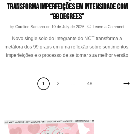
transforma imperfeições em intensidade com
“99 Degrees”
on
by
Caroline Santana
on
10 de July de 2026
Leave a Comment
A
Novo single solo do integrante do NCT transforma a
um
grau
metáfora dos 99 graus em uma reflexão sobre sentimentos,
da
imperfeições e o processo de se tornar sua melhor versão
perfe
JAE
(NCT
trans
Posts
imper
Page
Page
Page
1
2
…
48
em
navigation
inten
com
“99
Degre