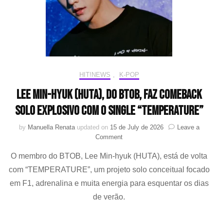
HIT!NEWS
,
K-POP
Lee Min-hyuk (HUTA), do BTOB, faz comeback
solo explosivo com o single “TEMPERATURE”
by
Manuella Renata
updated on
15 de July de 2026
Leave a
on
Comment
Lee
O membro do BTOB, Lee Min-hyuk (HUTA), está de volta
Min-
hyuk
com “TEMPERATURE”, um projeto solo conceitual focado
(HUTA),
em F1, adrenalina e muita energia para esquentar os dias
do
BTOB,
de verão.
faz
comeback