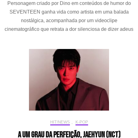
Personagem criado por Dino em conteúdos de humor do
existe
despedida
SEVENTEEN ganha vida como artista em uma balada
sem
nostálgica, acompanhada por um videoclipe
dor”:
DINO
cinematográfico que retrata a dor silenciosa de dizer adeus
(SEVENTEEN)
transforma
Picheolin
em
um
artista
e
emociona
com
estreia
solo
HIT!NEWS
,
K-POP
A um grau da perfeição, JAEHYUN (NCT)