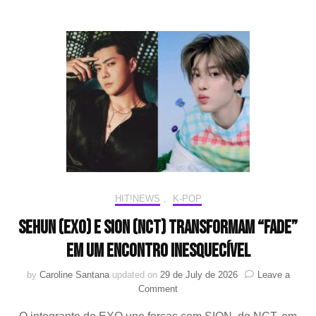
do
verão
e
transforma
esperança
em
música
em
seu
novo
single
solo
HIT!NEWS
,
K-POP
SEHUN (EXO) e SION (NCT) transformam “Fade”
em um encontro inesquecível
by
Caroline Santana
updated on
29 de July de 2026
Leave a
on
Comment
SEHUN