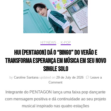
side
“MOON”
HIT!NEWS
,
K-POP
HUI (PENTAGON) dá o “BINGO” do verão e
transforma esperança em música em seu novo
single solo
by
Caroline Santana
updated on
29 de July de 2026
Leave a
on
Comment
HUI
Integrante do PENTAGON lança uma faixa pop dançante
(PENTAGON)
dá
com mensagem positiva e dá continuidade ao seu projeto
o
musical inspirado nas quatro estações
“BINGO”