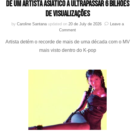
de um artista asiático a ultrapassar 6 bilhões
de visualizações
by
Caroline Santana
updated on
20 de July de 2026
Leave a
on
Comment
“GANGNAM
Artista detém o recorde de mais de uma década com o MV
STYLE”
de
mais visto dentro do K-pop
PSY
se
torna
o
primeiro
MV
de
um
artista
asiático
a
ultrapassar
6
bilhões