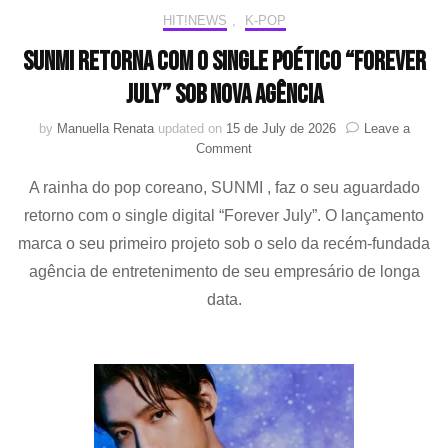
de
HIT!NEWS
,
K-POP
visualizações
Sunmi retorna com o single poético “Forever
July” sob nova agência
by
Manuella Renata
updated on
15 de July de 2026
Leave a
on
Comment
Sunmi
A rainha do pop coreano, SUNMI , faz o seu aguardado
retorna
com
retorno com o single digital “Forever July”. O lançamento
o
marca o seu primeiro projeto sob o selo da recém-fundada
single
poético
agência de entretenimento de seu empresário de longa
“Forever
data.
July”
sob
nova
agência