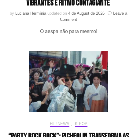
vibrantes e ritmo contagiante
by
Luciana Hermínia
updated on
4 de August de 2026
Leave a
on
Comment
aespa
O aespa não para mesmo!
lança
MV
de
“Switchblade”
com
cores
vibrantes
e
ritmo
contagiante
HIT!NEWS
,
K-POP
“Party Rock Rock”: Picheolin transforma as