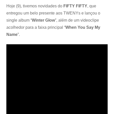
Hoje (9), tivemos novidades do
FIFTY FIFTY
, que
entregou um belo presente aos TWENYs e lançou o
single album “
Winter Glow
”, além de um videoclipe
acolhedor para a faixa principal “
When You Say My
Name
”.