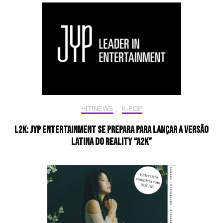
HIT!NEWS
,
K-POP
L2K: JYP Entertainment se prepara para lançar a versão
latina do reality “A2K”