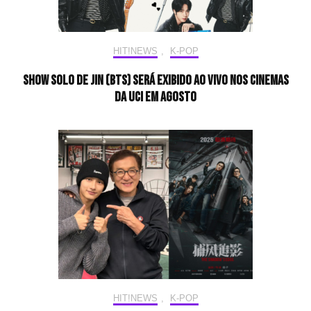
HIT!NEWS
,
K-POP
Show solo de Jin (BTS) será exibido ao vivo nos cinemas
da UCI em agosto
HIT!NEWS
,
K-POP