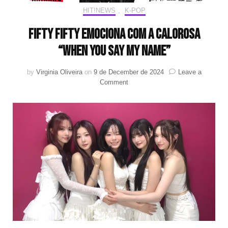
HIT!NEWS
,
K-POP
FIFTY FIFTY emociona com a calorosa
“When You Say My Name”
by
Virginia Oliveira
on
9 de December de 2024
Leave a
on
Comment
FIFTY
FIFTY
emociona
com
a
calorosa
“When
You
Say
My
Name”