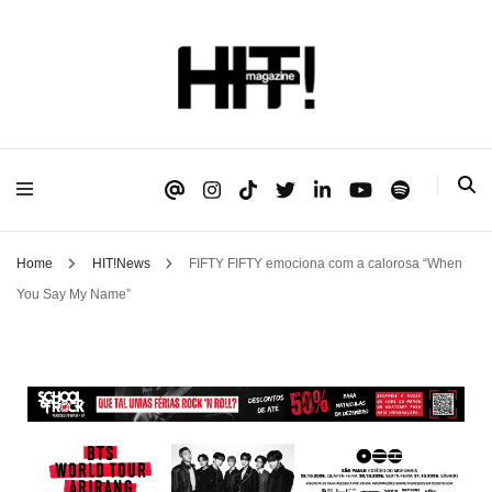
Se é HIT, está aqui!
HIT!Magazine
Home
HIT!News
FIFTY FIFTY emociona com a calorosa “When
You Say My Name”