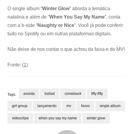
O single album “
Winter Glow
” aborda a temática
natalina e além de “
When You Say My Name
”, conta
com a b-side “
Naughty or Nice
”. Você já pode conferir
tudo no Spotify ou em outras plataformas digitais.
Não deixe de nos contar o que achou da faixa e do MV!
Fonte: (
1
)
assista
ballad
comeback
fifty fifty
Tags:
girl group
lançamento
mv
Novo
single album
videoclipe
when you say my name
winter glow
Post