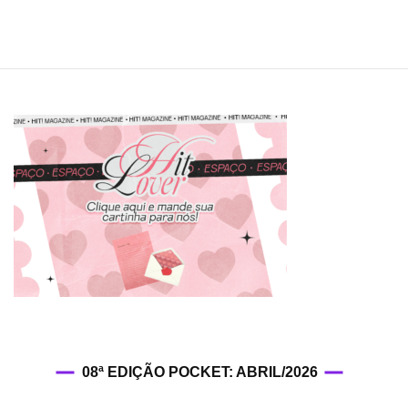
a
arrebatadora
“I
Still”
08ª EDIÇÃO POCKET: ABRIL/2026