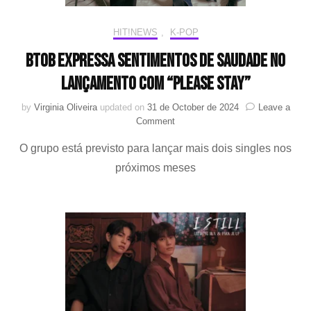
HIT!NEWS
,
K-POP
BTOB expressa sentimentos de saudade no
lançamento com “Please Stay”
by
Virginia Oliveira
updated on
31 de October de 2024
Leave a
on
Comment
BTOB
O grupo está previsto para lançar mais dois singles nos
expressa
sentimentos
próximos meses
de
saudade
no
lançamento
com
“Please
Stay”