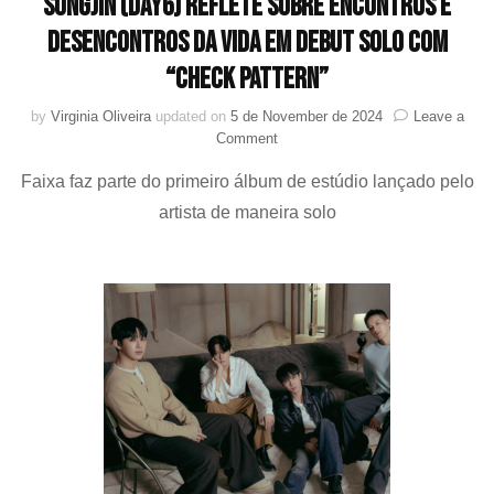
SUNGJIN (DAY6) reflete sobre encontros e
desencontros da vida em debut solo com
“Check Pattern”
by
Virginia Oliveira
updated on
5 de November de 2024
Leave a
on
Comment
SUNGJIN
Faixa faz parte do primeiro álbum de estúdio lançado pelo
(DAY6)
reflete
artista de maneira solo
sobre
encontros
e
desencontros
da
vida
em
debut
solo
com
“Check
Pattern”