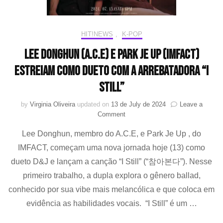
HIT!NEWS
,
K-POP
Lee Donghun (A.C.E) e Park Je Up (IMFACT)
estreiam como dueto com a arrebatadora “I
Still”
by
Virginia Oliveira
updated on
13 de July de 2024
Leave a
on
Comment
Lee
Lee Donghun, membro do A.C.E, e Park Je Up , do
Donghun
(A.C.E) e Park
IMFACT, começam uma nova jornada hoje (13) como
Je
dueto D&J e lançam a canção “I Still” (“참아본다”). Nesse
Up
(IMFACT)
primeiro trabalho, a dupla explora o gênero ballad,
estreiam
conhecido por sua vibe mais melancólica e que coloca em
como
evidência as habilidades vocais. “I Still” é um …
dueto
com