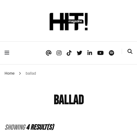
Se é HIT, está aqui!
HIT!Magazine
Home
ballad
ballad
Showing
4 Result(s)