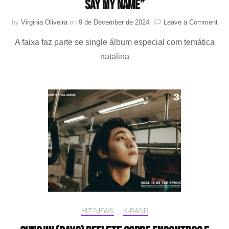
Say My Name”
on
by
Virginia Oliveira
on
9 de December de 2024
Leave a Comment
FIF
A faixa faz parte se single álbum especial com temática
FIF
emo
natalina
co
a
cal
“Wh
You
Say
My
Nam
HIT!NEWS
,
K-BAND