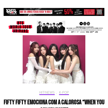
HIT!NEWS
,
K-POP
FIFTY FIFTY emociona com a calorosa “When You