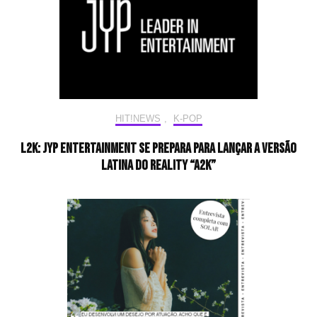
HIT!NEWS
,
K-POP
L2K: JYP Entertainment se prepara para lançar a versão
latina do reality “A2K”