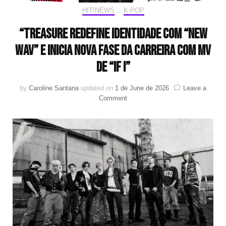
HIT!NEWS
,
K-POP
“TREASURE redefine identidade com “NEW
WAV” e inicia nova fase da carreira com MV
de “IF I”
by
Caroline Santana
updated on
1 de June de 2026
Leave a
on
Comment
“TREASURE
redefine
identidade
com
“NEW
WAV”
e
inicia
nova
fase
da
carreira