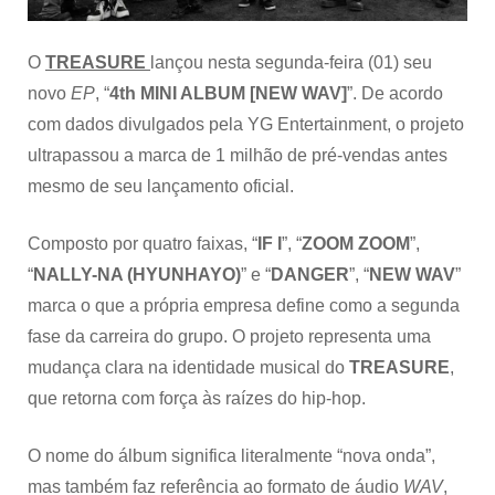
com
MV
de
O
TREASURE
lançou nesta segunda-feira (01) seu
“IF
novo
EP
, “
4th MINI ALBUM [NEW WAV]
”. De acordo
I”
com dados divulgados pela YG Entertainment, o projeto
ultrapassou a marca de 1 milhão de pré-vendas antes
mesmo de seu lançamento oficial.
Composto por quatro faixas, “
IF I
”, “
ZOOM
ZOOM
”,
“
NALLY-NA (HYUNHAYO)
” e “
DANGER
”, “
NEW
WAV
”
marca o que a própria empresa define como a segunda
fase da carreira do grupo. O projeto representa uma
mudança clara na identidade musical do
TREASURE
,
que retorna com força às raízes do hip-hop.
O nome do álbum significa literalmente “nova onda”,
mas também faz referência ao formato de áudio
WAV
,