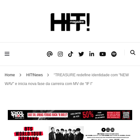
Se é HIT, está aqui!
HIT!Magazine
Home
HIT!News
“TREASURE redefine identidade com “NEW
WAV” e inicia nova fase da carreira com MV de “IF I”