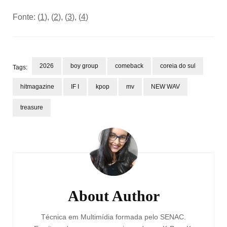
Fonte: (
1
), (
2
), (
3
), (
4
)
2026
boy group
comeback
coreia do sul
Tags:
hitmagazine
IF I
kpop
mv
NEW WAV
treasure
Post
Navigation
About Author
Técnica em Multimídia formada pelo SENAC.