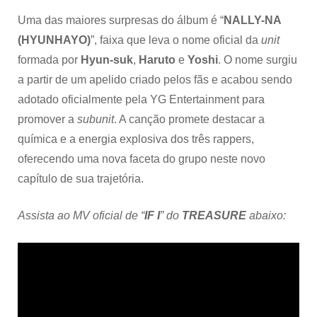
Uma das maiores surpresas do álbum é “
NALLY-NA
(HYUNHAYO)
”, faixa que leva o nome oficial da
unit
formada por
Hyun-suk
,
Haruto
e
Yoshi
. O nome surgiu
a partir de um apelido criado pelos fãs e acabou sendo
adotado oficialmente pela YG Entertainment para
promover a
subunit
. A canção promete destacar a
química e a energia explosiva dos três rappers,
oferecendo uma nova faceta do grupo neste novo
capítulo de sua trajetória.
Assista ao MV oficial de “
IF I
” do
TREASURE
abaixo: