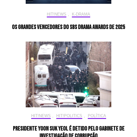
HIT!NEWS
,
K-DRAMA
Os Grandes Vencedores do SBS Drama Awards de 2025
HIT!NEWS
,
HIT!POLITICS
,
POLÍTICA
Presidente Yoon Suk Yeol é detido pelo Gabinete de
Investigação de Corrupção