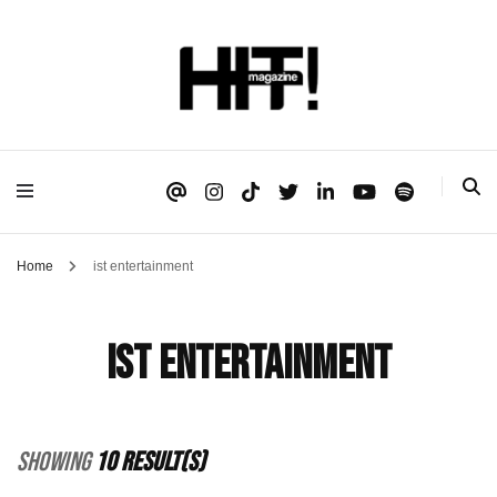
Se é HIT, está aqui!
HIT!Magazine
Home
ist entertainment
ist entertainment
Showing
10 Result(s)