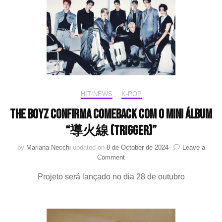
saída
da
IST
Entertainment
HIT!NEWS
,
K-POP
THE BOYZ confirma comeback com o mini álbum
“導火線 (TRIGGER)”
by
Mariana Necchi
updated on
8 de October de 2024
Leave a
on
Comment
THE
Projeto será lançado no dia 28 de outubro
BOYZ
confirma
comeback
com
o