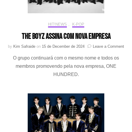
HIT!NEWS
,
K-POP
The Boyz assina com nova empresa
on
by
Kim Safraide
on
15 de December de 2024
Leave a Comment
The
O grupo continuará com o mesmo nome e todos os
Boy
assi
membros promovendo pela nova empresa, ONE
com
HUNDRED.
nova
emp