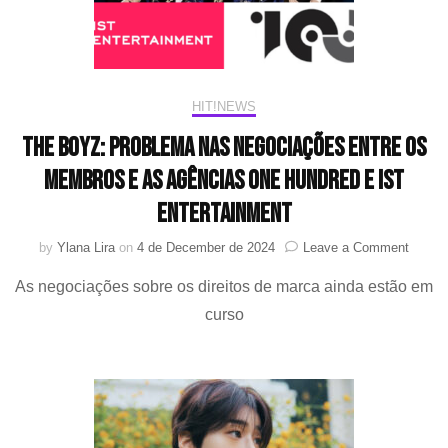
HIT!NEWS
THE BOYZ: problema nas negociações entre os
membros e as agências ONE HUNDRED e IST
Entertainment
on
by
Ylana Lira
on
4 de December de 2024
Leave a Comment
THE
As negociações sobre os direitos de marca ainda estão em
BOYZ:
proble
curso
nas
negoci
entre
os
membr
e
as