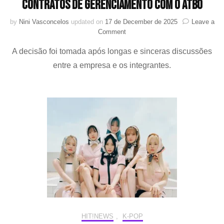
contratos de gerenciamento com o ATBO
by
Nini Vasconcelos
updated on
17 de December de 2025
Leave a
on
Comment
IST
A decisão foi tomada após longas e sinceras discussões
Entertainment
anuncia
entre a empresa e os integrantes.
encerramento
de
contratos
de
gerenciamento
com
o
ATBO
HIT!NEWS
,
K-POP