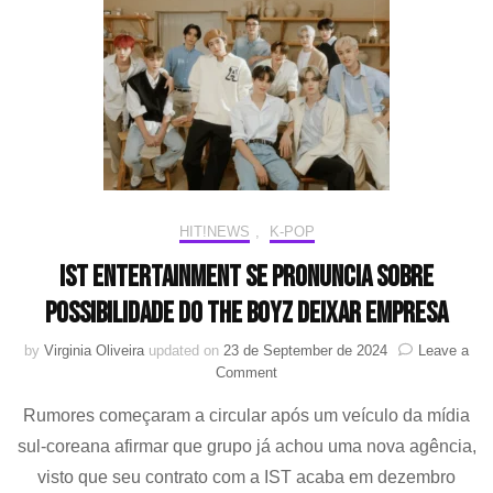
mini
álbum
“導
火
線
(TRIGGER)”
HIT!NEWS
,
K-POP
IST Entertainment se pronuncia sobre
possibilidade do THE BOYZ deixar empresa
by
Virginia Oliveira
updated on
23 de September de 2024
Leave a
on
Comment
IST
Rumores começaram a circular após um veículo da mídia
Entertainment
se
sul-coreana afirmar que grupo já achou uma nova agência,
pronuncia
visto que seu contrato com a IST acaba em dezembro
sobre