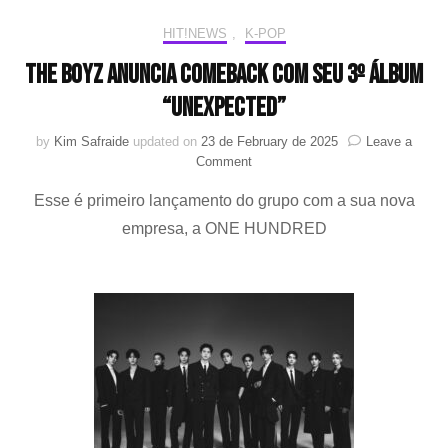
HIT!NEWS
,
K-POP
THE BOYZ anuncia comeback com seu 3º álbum
“Unexpected”
by
Kim Safraide
updated on
23 de February de 2025
Leave a
on
Comment
THE
Esse é primeiro lançamento do grupo com a sua nova
BOYZ
anuncia
empresa, a ONE HUNDRED
comeback
com
seu
3º
álbum
“Unexpected”