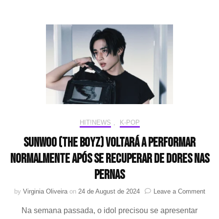
possibilidade
do
THE
BOYZ
deixar
empresa
HIT!NEWS
,
K-POP
SUNWOO (THE BOYZ) voltará a performar
normalmente após se recuperar de dores nas
pernas
on
by
Virginia Oliveira
on
24 de August de 2024
Leave a Comment
SUN
Na semana passada, o idol precisou se apresentar
(TH