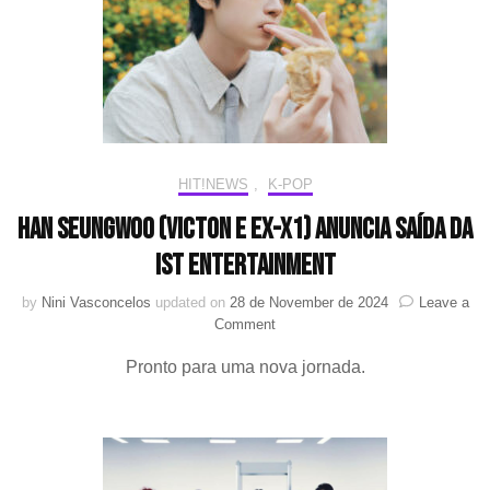
agênci
ONE
HUND
e
IST
Entert
HIT!NEWS
,
K-POP
Han Seungwoo (VICTON e ex-X1) anuncia saída da
IST Entertainment
by
Nini Vasconcelos
updated on
28 de November de 2024
Leave a
on
Comment
Han
Pronto para uma nova jornada.
Seungwoo
(VICTON
e
ex-
X1)
anuncia