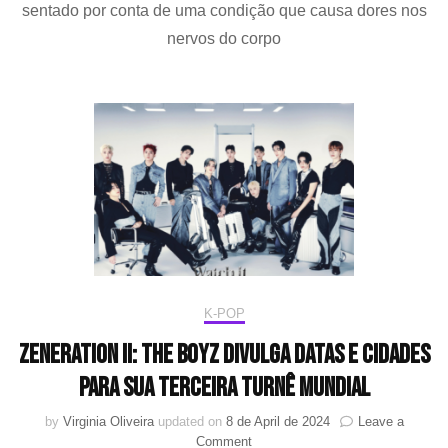
BOY
sentado por conta de uma condição que causa dores nos
volta
nervos do corpo
a
perf
norm
após
se
recu
de
dore
nas
pern
K-POP
ZENERATION II: The Boyz divulga datas e cidades
para sua terceira turnê mundial
by
Virginia Oliveira
updated on
8 de April de 2024
Leave a
on
Comment