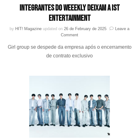
Integrantes do Weeekly deixam a IST
Entertainment
by
HIT! Magazine
updated on
26 de February de 2025
Leave a
on
Comment
Integrantes
Girl group se despede da empresa após o encerramento
do
Weeekly
de contrato exclusivo
deixam
a
IST
Entertainment