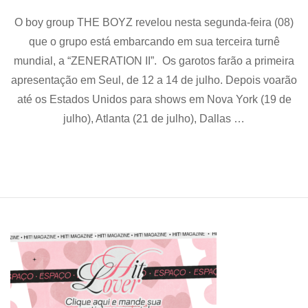
ZENERATION
O boy group THE BOYZ revelou nesta segunda-feira (08)
II:
The
que o grupo está embarcando em sua terceira turnê
Boyz
mundial, a “ZENERATION II”. Os garotos farão a primeira
divulga
datas
apresentação em Seul, de 12 a 14 de julho. Depois voarão
e
até os Estados Unidos para shows em Nova York (19 de
cidades
julho), Atlanta (21 de julho), Dallas …
para
sua
terceira
turnê
mundial