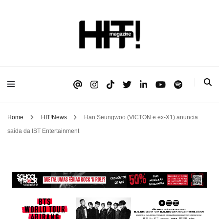
Se é HIT, está aqui!
HIT!Magazine
Home
HIT!News
Han Seungwoo (VICTON e ex-X1) anuncia
saída da IST Entertainment