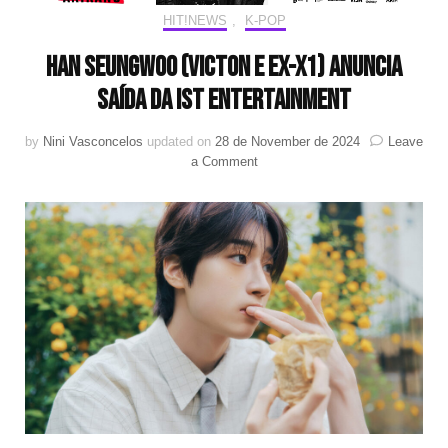
HIT!NEWS
,
K-POP
Han Seungwoo (VICTON e ex-X1) anuncia
saída da IST Entertainment
by
Nini Vasconcelos
updated on
28 de November de 2024
Leave
on
a Comment
Han
Seungwoo
(VICTON
e
ex-
X1)
anuncia
saída
da
IST
Entertainment