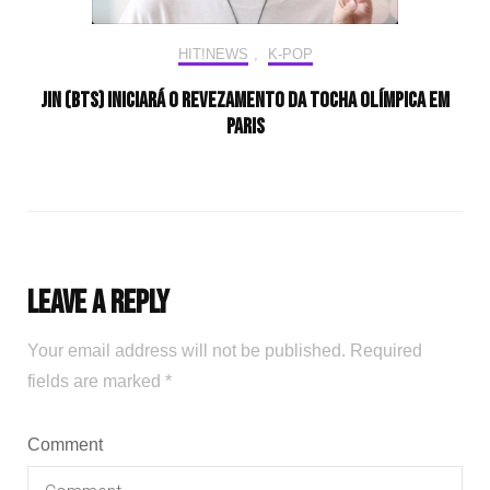
HIT!NEWS
,
K-POP
Jin (BTS) iniciará o revezamento da tocha olímpica em
Paris
Leave a Reply
Your email address will not be published.
Required
fields are marked
*
Comment