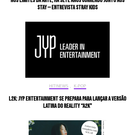
Nos limites da arte, há sete anos correndo junto aos
STAY — Entrevista Stray Kids
HIT!NEWS
,
K-POP
L2K: JYP Entertainment se prepara para lançar a versão
latina do reality “A2K”