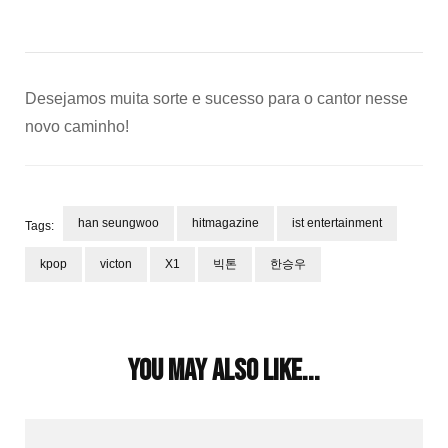
Desejamos muita sorte e sucesso para o cantor nesse
novo caminho!
han seungwoo
hitmagazine
ist entertainment
Tags:
kpop
victon
X1
빅톤
한승우
Post
Navigation
You may also like...