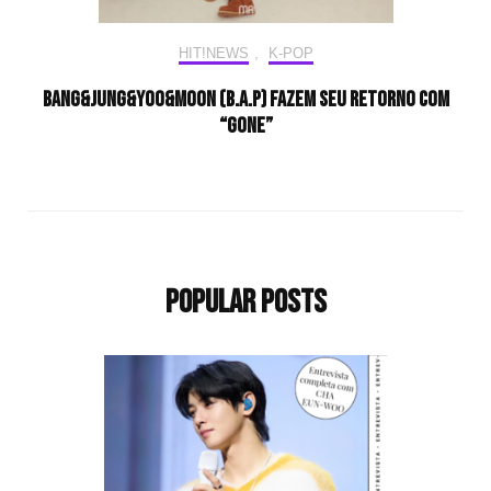
HIT!NEWS
,
K-POP
BANG&JUNG&YOO&MOON (B.A.P) fazem seu retorno com
“Gone”
Popular Posts