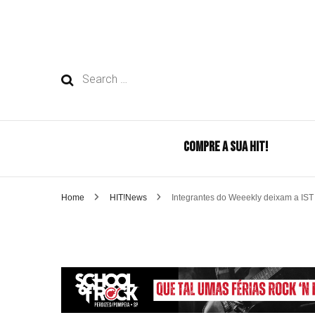
Search
for:
COMPRE A SUA HIT!
Home
HIT!News
Integrantes do Weeekly deixam a IST