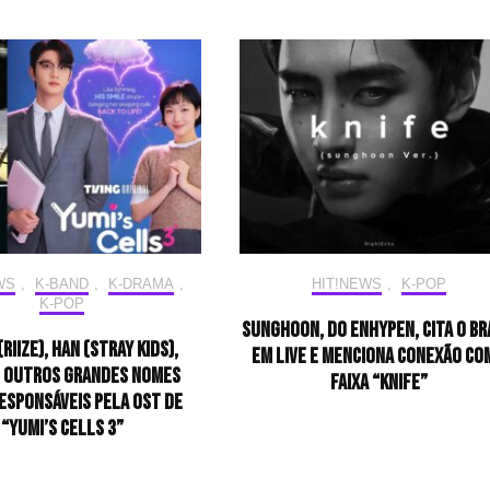
WS
,
K-BAND
,
K-DRAMA
,
HIT!NEWS
,
K-POP
K-POP
Sunghoon, do ENHYPEN, cita o Br
RIIZE), HAN (Stray Kids),
em live e menciona conexão co
e outros grandes nomes
faixa “Knife”
esponsáveis pela OST de
“Yumi’s Cells 3”