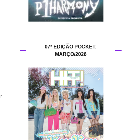
HIT!Queer
HIT!Radar
HIT!Review
07ª EDIÇÃO POCKET:
MARÇO/2026
HIT!Sound
HIT!Vem aí
Panfletando
r