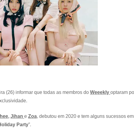
eira (26) informar que todas as membros do
Weeekly
optaram po
xclusividade.
hee
,
Jihan
e
Zoa
, debutou em 2020 e tem alguns sucessos em
Holiday Party
”.