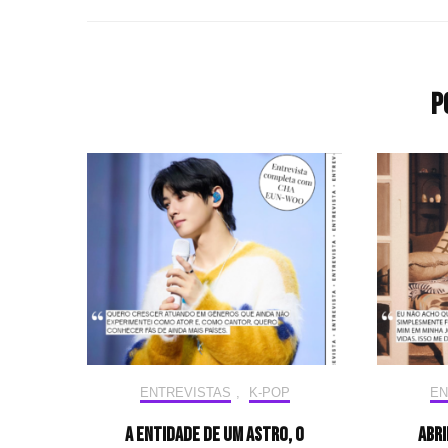
P
ENTREVISTAS
,
K-POP
EN
A entidade de um astro, o
Abri