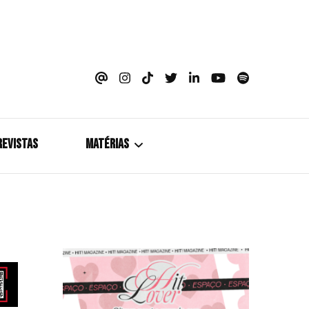
azine
REVISTAS
MATÉRIAS
5+1
Cobertura
Coletiva de Imprensa
Drama? HIT!