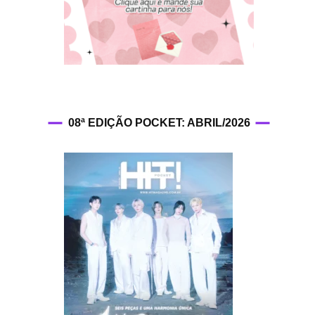
HIT!Fashion
HIT!Filmes
HIT!Games
08ª EDIÇÃO POCKET: ABRIL/2026
HIT!History
HIT!Hop
HIT!Leituras
HIT!Diary
HIT!Lyrics
HIT!Politics