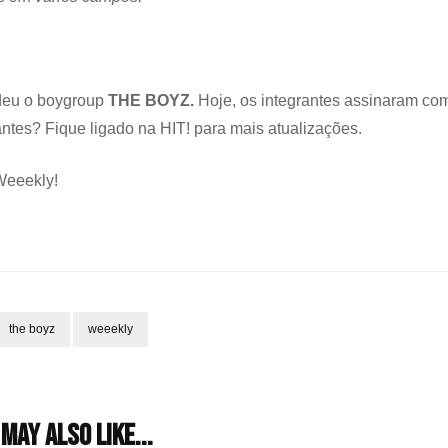
deu o boygroup
THE BOYZ.
Hoje, os integrantes assinaram co
antes? Fique ligado na HIT! para mais atualizações.
Weeekly!
the boyz
weeekly
may also like...