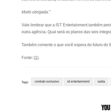
Muito obrigada.”
Vale lembrar que a IST Entertainment também per
outra agência. Qual será os planos das seis integr
Também comente o que você espera do futuro do 
Fonte: (
1
).
contrato exclusivo
ist entertainment
saída
Tags:
Post
Navigation
You 