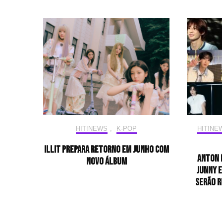
HIT!NEWS
,
K-POP
HIT!NE
ILLIT prepara retorno em junho com
ANTON (
novo álbum
JUNNY 
serão r