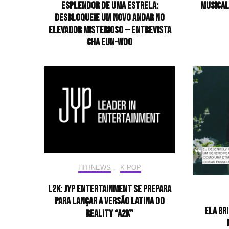
esplendor de uma estrela:
musical
desbloqueie um novo andar no
elevador misterioso — Entrevista
CHA EUN-WOO
HIT!NEWS
,
K-POP
L2K: JYP Entertainment se prepara
para lançar a versão latina do
Ela br
reality “A2K”