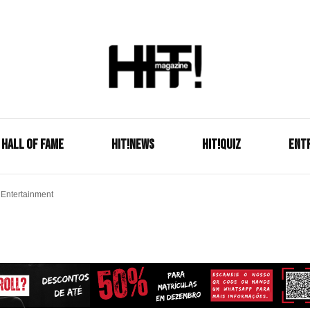
Se é HIT, está aqui!
HIT!Mag
HALL OF FAME
HIT!NEWS
HIT!Quiz
ENT
 Entertainment