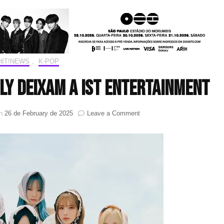
HIT!NEWS
,
K-POP
ly deixam a IST Entertainment
on
on
26 de February de 2025
Leave a Comment
Integrantes
do
Weeekly
deixam
a
IST
Entertainment