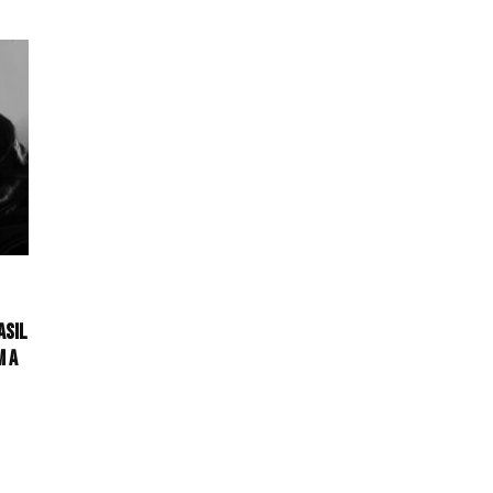
asil
m a