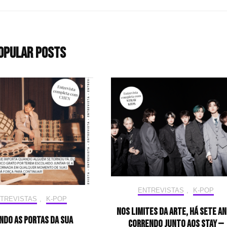
opular Posts
ENTREVISTAS
,
K-POP
TREVISTAS
,
K-POP
Nos limites da arte, há sete a
ndo as portas da sua
correndo junto aos STAY —