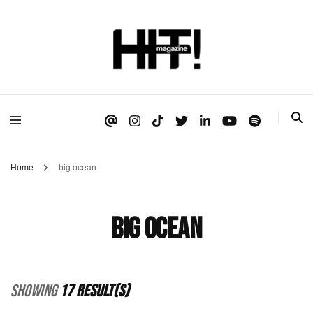
Se é HIT, está aqui!
HIT!Magazine
Home
big ocean
big ocean
Showing
17 Result(s)