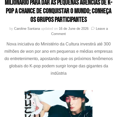
milionário para dar às pequenas agências de K-
pop a chance de conquistar o mundo; conheça
os grupos participantes
by
Caroline Santana
updated on
16 de June de 2026
Leave a
on
Comment
Governo
Nova iniciativa do Ministério da Cultura investirá até 300
da
Coreia
milhões de won por ano em pequenas e médias empresas
do
do entretenimento, apostando que os próximos fenômenos
Sul
lança
globais do K-pop podem surgir longe das gigantes da
projeto
indústria
milionário
para
dar
às
pequenas
agências
de
K-