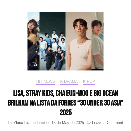
de
públ
e
emo
150
mil
fãs
no
Dist
Anh
HIT!NEWS
,
K-DRAMA
,
K-POP
LISA, Stray Kids, CHA EUN-WOO e Big Ocean
brilham na lista da Forbes “30 Under 30 Asia”
2025
on
by
Ylana Lira
updated on
15 de May de 2025
Leave a Comment
LISA