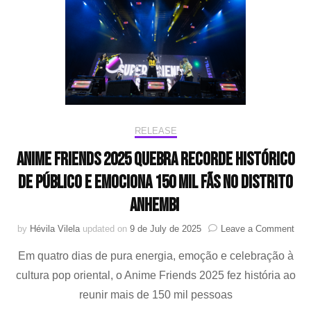
sua
“cabeça”!
:
Big
Ocean
JJ
encanta
com
lançamento
de
RELEASE
“BUCKET
Anime Friends 2025 quebra recorde histórico
HAT”
de público e emociona 150 mil fãs no Distrito
Anhembi
on
by
Hévila Vilela
updated on
9 de July de 2025
Leave a Comment
Ani
Em quatro dias de pura energia, emoção e celebração à
Frie
202
cultura pop oriental, o Anime Friends 2025 fez história ao
reco
reunir mais de 150 mil pessoas
hist