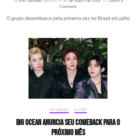
by
Kim Safraide
updated on
27 de March de 2025
Leave a
on
Comment
Big
O grupo desembarca pela primeira vez no Brasil em julho
Ocean
anuncia
oficialmente
seu
comeback
com
“UNDERWATER”
HIT!NEWS
,
K-POP
Big Ocean anuncia seu comeback para o
próximo mês