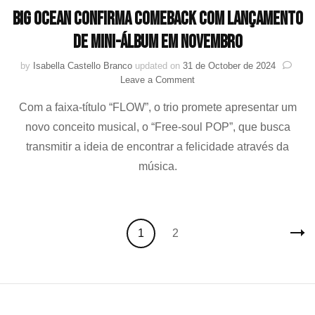
Big Ocean confirma comeback com lançamento
de mini-álbum em novembro
by
Isabella Castello Branco
updated on
31 de October de 2024
on
Leave a Comment
Big
Com a faixa-título “FLOW”, o trio promete apresentar um
Ocean
confirma
novo conceito musical, o “Free-soul POP”, que busca
comeback
transmitir a ideia de encontrar a felicidade através da
com
lançamento
música.
de
mini-
álbum
em
Posts
Page
Page
1
2
novembro
navigation