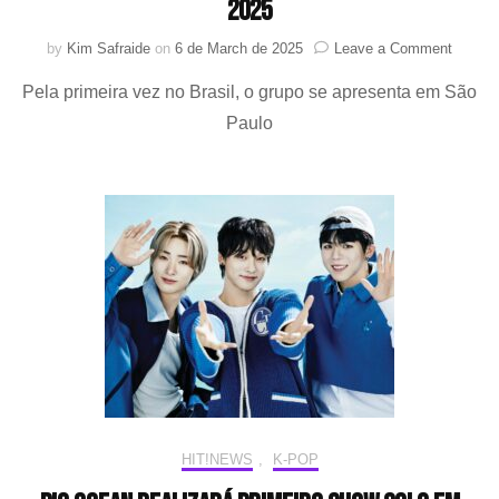
2025
on
by
Kim Safraide
on
6 de March de 2025
Leave a Comment
Big
Pela primeira vez no Brasil, o grupo se apresenta em São
Ocean
se
Paulo
aprese
no
Anime
Friends
2025
HIT!NEWS
,
K-POP