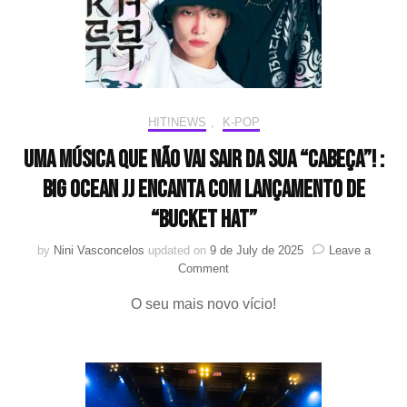
pop
a
chance
de
conquistar
o
mundo;
HIT!NEWS
,
K-POP
conheça
os
Uma música que não vai sair da sua “cabeça”! :
grupos
participantes
Big Ocean JJ encanta com lançamento de
“BUCKET HAT”
by
Nini Vasconcelos
updated on
9 de July de 2025
Leave a
on
Comment
Uma
O seu mais novo vício!
música
que
não
vai
sair
da