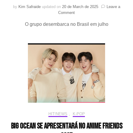
by
Kim Safraide
updated on
20 de March de 2025
Leave a
on
Comment
Big
O grupo desembarca no Brasil em julho
Ocean
anuncia
seu
comeback
para
o
próximo
mês
HIT!NEWS
,
K-POP
Big Ocean se apresentará no Anime Friends