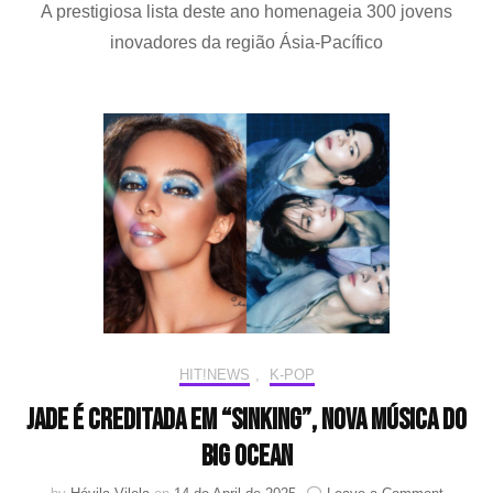
A prestigiosa lista deste ano homenageia 300 jovens
Stra
Kids
inovadores da região Ásia-Pacífico
CHA
EUN
WO
e
Big
Oce
bril
na
lista
da
Forb
“30
Unde
30
Asia
HIT!NEWS
,
K-POP
2025
JADE é creditada em “Sinking”, nova música do
Big Ocean
on