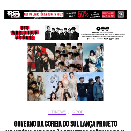
HIT!NEWS
,
K-POP
Governo da Coreia do Sul lança projeto