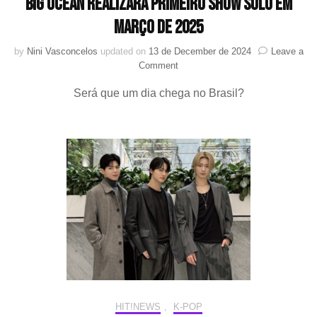
Big Ocean realizará primeiro show solo em
março de 2025
by
Nini Vasconcelos
updated on
13 de December de 2024
Leave a
on
Comment
Big
Será que um dia chega no Brasil?
Ocean
realizará
primeiro
show
solo
em
março
de
2025
HIT!NEWS
,
K-POP