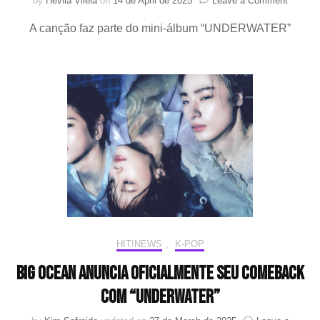
by
Hévila Vilela
on
14 de April de 2025
Leave a Comment
JADE
A canção faz parte do mini-álbum “UNDERWATER”
é
credita
em
“Sinking
nova
música
do
Big
Ocean
HIT!NEWS
,
K-POP
Big Ocean anuncia oficialmente seu comeback
com “UNDERWATER”