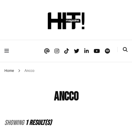
Se é HIT, está aqui!
HIT!Magazine
Home
Ancco
Ancco
Showing
1 Result(s)