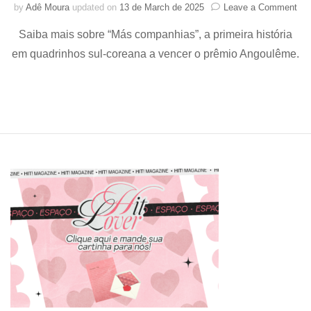
on
by
Adê Moura
updated on
13 de March de 2025
Leave a Comment
HIT
Saiba mais sobre “Más companhias”, a primeira história
Má
com
em quadrinhos sul-coreana a vencer o prêmio Angoulême.