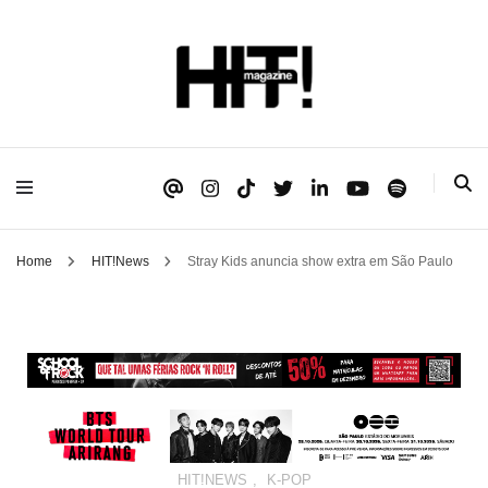
Se é HIT, está aqui!
HIT!Magazine
Home
HIT!News
Stray Kids anuncia show extra em São Paulo
HIT!NEWS
,
K-POP