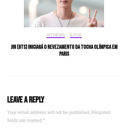
HIT!NEWS
,
K-POP
Jin (BTS) iniciará o revezamento da tocha olímpica em
Paris
Leave a Reply
Your email address will not be published.
Required
fields are marked
*