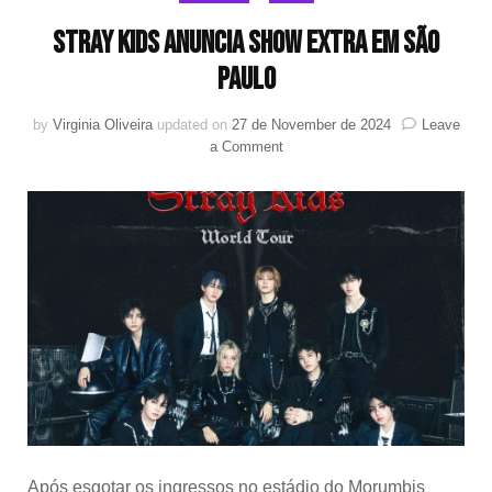
Stray Kids anuncia show extra em São
Paulo
by
Virginia Oliveira
updated on
27 de November de 2024
Leave
on
a Comment
Stray
Kids
anuncia
show
extra
em
São
Paulo
Após esgotar os ingressos no estádio do Morumbis