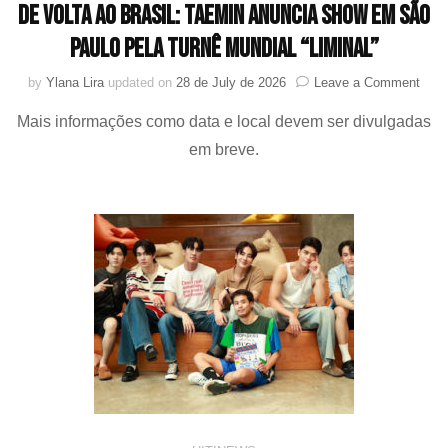
De volta ao Brasil: Taemin anuncia show em São
Paulo pela turnê mundial “LiMiNaL”
on
by
Ylana Lira
updated on
28 de July de 2026
Leave a Comment
De
Mais informações como data e local devem ser divulgadas
volta
ao
em breve.
Brasi
Taem
anun
sho
em
São
Paul
mund
“LiM