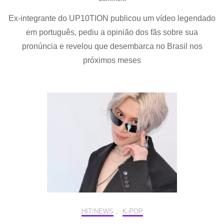
“Oi,
Ex-integrante do UP10TION publicou um vídeo legendado
Brasil!”:
Lee
em português, pediu a opinião dos fãs sobre sua
Jin
pronúncia e revelou que desembarca no Brasil nos
Hyuk
surpreende
próximos meses
fãs
ao
falar
em
português
e
confirma
visita
ao
país
em
setembro
HIT!NEWS
,
K-POP