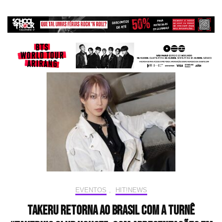
EVENTOS
,
HIT!NEWS
Takeru retorna ao Brasil com a turnê