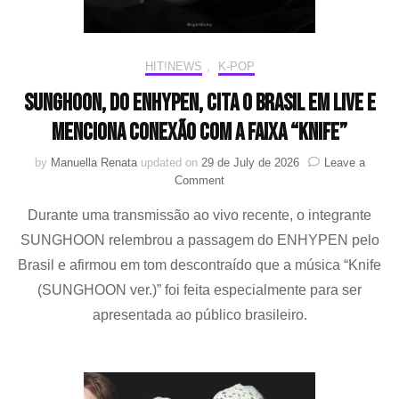
HIT!NEWS
,
K-POP
Sunghoon, do ENHYPEN, cita o Brasil em live e
menciona conexão com a faixa “Knife”
by
Manuella Renata
updated on
29 de July de 2026
Leave a
on
Comment
Sunghoon,
Durante uma transmissão ao vivo recente, o integrante
do
ENHYPEN,
SUNGHOON relembrou a passagem do ENHYPEN pelo
cita
Brasil e afirmou em tom descontraído que a música “Knife
o
Brasil
(SUNGHOON ver.)” foi feita especialmente para ser
em
apresentada ao público brasileiro.
live
e
menciona
conexão
com