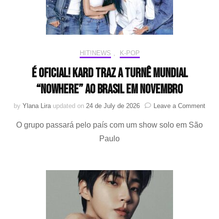
HIT!NEWS
,
K-POP
É oficial! KARD traz a turnê Mundial
“NOWHERE” ao Brasil em novembro
on
by
Ylana Lira
updated on
24 de July de 2026
Leave a Comment
É
O grupo passará pelo país com um show solo em São
oficia
KAR
Paulo
traz
a
turnê
Mund
“NO
ao
Brasi
em