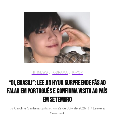
com
Nova
Turnê
pela
América
Latina
HIT!NEWS
,
K-DRAMA
,
K-POP
“Oi, Brasil!”: Lee Jin Hyuk surpreende fãs ao
falar em português e confirma visita ao país
em setembro
by
Caroline Santana
updated on
29 de July de 2026
Leave a
on
Comment