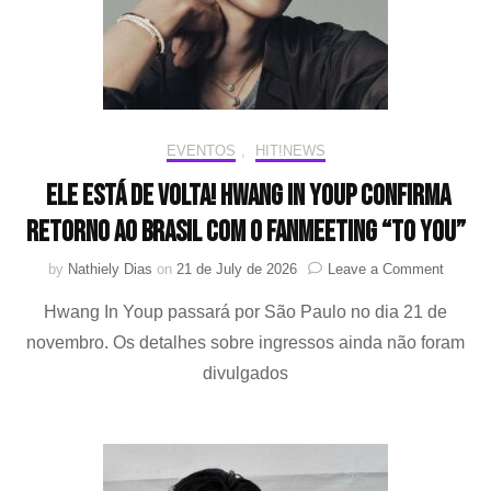
nove
EVENTOS
,
HIT!NEWS
Ele está de volta! Hwang In Youp confirma
retorno ao Brasil com o fanmeeting “To You”
on
by
Nathiely Dias
on
21 de July de 2026
Leave a Comment
Ele
Hwang In Youp passará por São Paulo no dia 21 de
está
de
novembro. Os detalhes sobre ingressos ainda não foram
volta!
divulgados
Hwang
In
Youp
confirm
retorno
ao