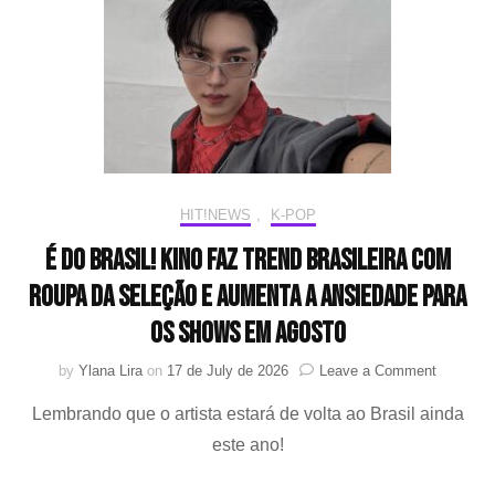
Brasil
com
o
fanmee
“To
You”
HIT!NEWS
,
K-POP
É do Brasil! Kino faz trend brasileira com
roupa da seleção e aumenta a ansiedade para
os shows em agosto
on
by
Ylana Lira
on
17 de July de 2026
Leave a Comment
É
Lembrando que o artista estará de volta ao Brasil ainda
do
Brasil! K
este ano!
faz
trend