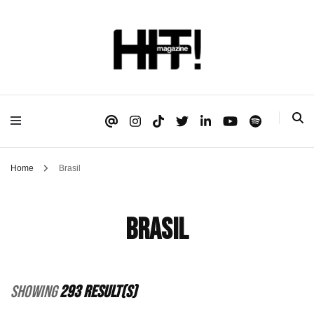
Se é HIT, está aqui!
HIT!Magazine
Home
Brasil
Brasil
Showing
293 Result(s)