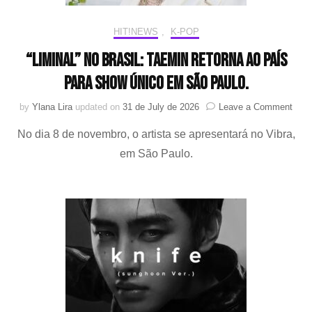
de
Janeiro
HIT!NEWS
,
K-POP
“LiMiNaL” no Brasil: Taemin retorna ao país
para show único em São Paulo.
on
by
Ylana Lira
updated on
31 de July de 2026
Leave a Comment
“LiM
No dia 8 de novembro, o artista se apresentará no Vibra,
no
Brasi
em São Paulo.
Taem
retor
ao
país
para
sho
únic
São
Paul