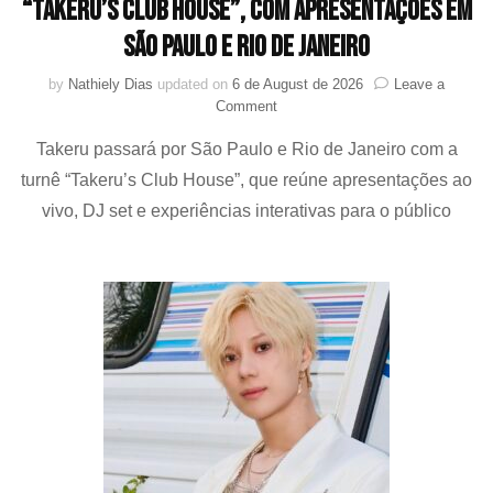
“Takeru’s Club House”, com apresentações em
São Paulo e Rio de Janeiro
by
Nathiely Dias
updated on
6 de August de 2026
Leave a
on
Comment
Takeru
Takeru passará por São Paulo e Rio de Janeiro com a
retorna
ao
turnê “Takeru’s Club House”, que reúne apresentações ao
Brasil
vivo, DJ set e experiências interativas para o público
com
a
turnê
“Takeru’s
Club
House”,
com
apresentações
em
São
Paulo
e
Rio