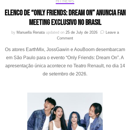
HIT!NEWS
Elenco de “Only Friends: Dream On” anuncia fan
meeting exclusivo no Brasil
by
Manuella Renata
updated on
25 de July de 2026
Leave a
on
Comment
Elenco
Os atores EarthMix, JossGawin e AouBoom desembarcam
de
“Only
em São Paulo para o evento “Only Friends: Dream On”. A
Friends:
apresentação única acontece no Teatro Renault, no dia 14
Dream
On”
de setembro de 2026.
anuncia
fan
meeting
exclusivo
no
Brasil