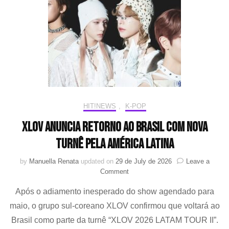
a
faixa
“Knife”
HIT!NEWS
,
K-POP
XLOV Anuncia Retorno ao Brasil com Nova
Turnê pela América Latina
by
Manuella Renata
updated on
29 de July de 2026
Leave a
on
Comment
XLOV
Após o adiamento inesperado do show agendado para
Anuncia
Retorno
maio, o grupo sul-coreano XLOV confirmou que voltará ao
ao
Brasil como parte da turnê “XLOV 2026 LATAM TOUR II”.
Brasil