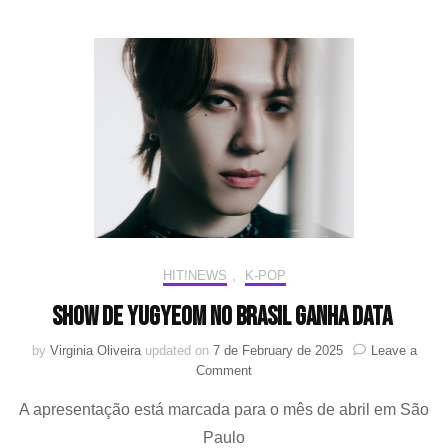
de
“Round
6”,
fará
fanmeeting
no
Brasil
em
abril
HIT!NEWS
,
K-POP
Show de YUGYEOM no Brasil ganha data
by
Virginia Oliveira
updated on
7 de February de 2025
Leave a
on
Comment
Show
A apresentação está marcada para o mês de abril em São
de
YUGYEOM
Paulo