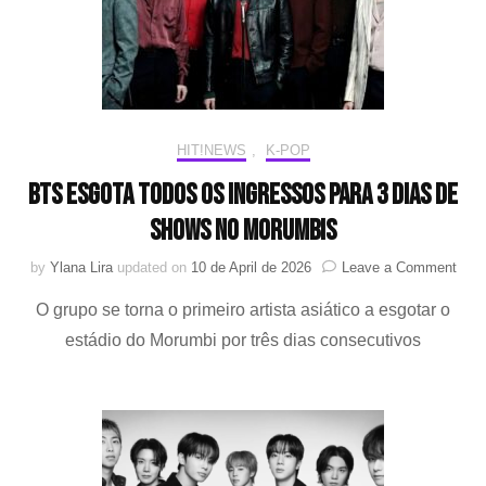
B
HIT!NEWS
,
K-POP
BTS esgota todos os ingressos para 3 dias de
shows no MorumBIS
on
by
Ylana Lira
updated on
10 de April de 2026
Leave a Comment
BTS
O grupo se torna o primeiro artista asiático a esgotar o
esgo
todo
estádio do Morumbi por três dias consecutivos
os
ingr
para
3
dias
de
sho