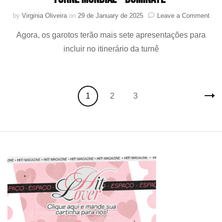
on
by
Virginia Oliveira
on
29 de January de 2025
Leave a Comment
Stra
Agora, os garotos terão mais sete apresentações para
Kids
anun
incluir no itinerário da turnê
loca
adic
para
a
Posts
turn
Page
Page
Page
1
2
3
navigation
mun
“do