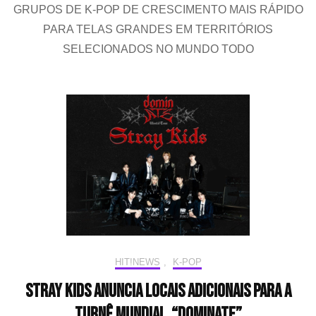
GRUPOS DE K-POP DE CRESCIMENTO MAIS RÁPIDO
TOU
In
PARA TELAS GRANDES EM TERRITÓRIOS
CIN
SELECIONADOS NO MUNDO TODO
HIT!NEWS
,
K-POP
Stray Kids anuncia locais adicionais para a
turnê mundial “dominATE”