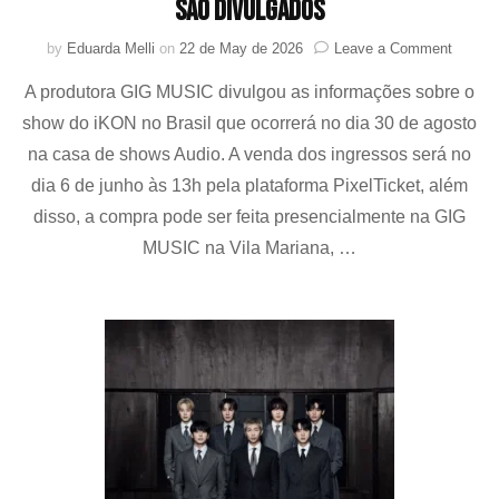
são divulgados
on
by
Eduarda Melli
on
22 de May de 2026
Leave a Comment
Benefí
A produtora GIG MUSIC divulgou as informações sobre o
e
valores
show do iKON no Brasil que ocorrerá no dia 30 de agosto
do
na casa de shows Audio. A venda dos ingressos será no
show
do
dia 6 de junho às 13h pela plataforma PixelTicket, além
iKON
disso, a compra pode ser feita presencialmente na GIG
no
MUSIC na Vila Mariana, …
Brasil
são
divulg