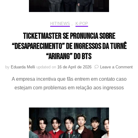
HIT!NEWS
,
K-POP
Ticketmaster se pronuncia sobre
“desaparecimento” de ingressos da turnê
“ARIRANG” do BTS
on
by
Eduarda Melli
updated on
16 de April de 2026
Leave a Comment
Ti
A empresa incentiva que fãs entrem em contato caso
se
pr
estejam com problemas em relação aos ingressos
so
“d
de
in
da
tur
“A
do