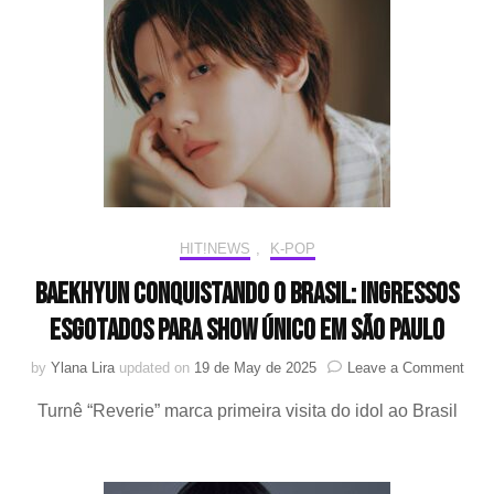
após
alta
dem
HIT!NEWS
,
K-POP
BAEKHYUN conquistando o Brasil: ingressos
esgotados para show único em São Paulo
on
by
Ylana Lira
updated on
19 de May de 2025
Leave a Comment
BAE
Turnê “Reverie” marca primeira visita do idol ao Brasil
conq
o
Brasi
ingr