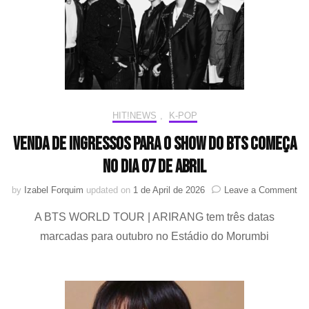
no
Mor
HIT!NEWS
,
K-POP
Venda de ingressos para o show do BTS começa
no dia 07 de abril
on
by
Izabel Forquim
updated on
1 de April de 2026
Leave a Comment
Ve
A BTS WORLD TOUR | ARIRANG tem três datas
de
in
marcadas para outubro no Estádio do Morumbi
pa
o
sh
do
BT