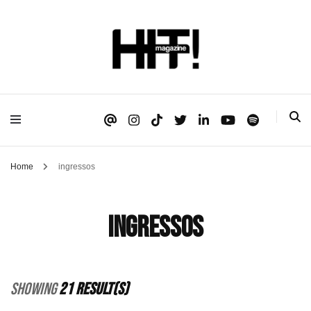
Se é HIT, está aqui!
HIT!Magazine
Home
ingressos
ingressos
Showing
21 Result(s)