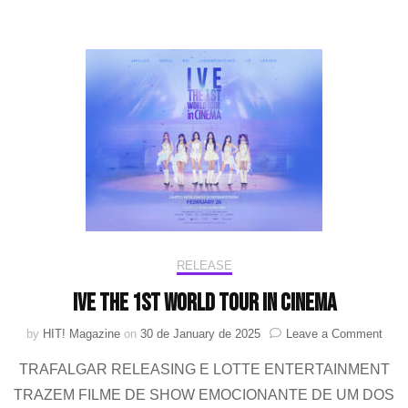
no
Brasil
ganha
data
RELEASE
IVE THE 1ST WORLD TOUR In CINEMA
on
by
HIT! Magazine
on
30 de January de 2025
Leave a Comment
IVE
TRAFALGAR RELEASING E LOTTE ENTERTAINMENT
THE
1ST
TRAZEM FILME DE SHOW EMOCIONANTE DE UM DOS
WOR