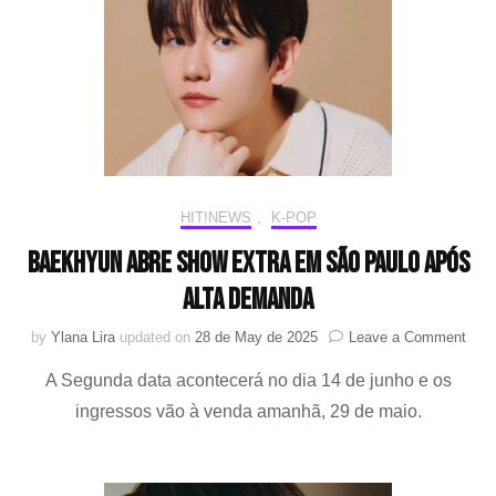
co
no
dia
07
de
abr
HIT!NEWS
,
K-POP
BAEKHYUN abre show extra em São Paulo após
alta demanda
on
by
Ylana Lira
updated on
28 de May de 2025
Leave a Comment
BAE
A Segunda data acontecerá no dia 14 de junho e os
abre
sho
ingressos vão à venda amanhã, 29 de maio.
extr
em
São
Paul