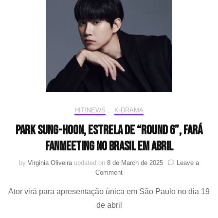
esgo
para
sho
únic
em
São
Paul
HIT!NEWS
,
K-DRAMA
Park Sung-Hoon, estrela de “Round 6”, fará
fanmeeting no Brasil em abril
by
Virginia Oliveira
updated on
8 de March de 2025
Leave a
on
Comment
Park
Ator virá para apresentação única em São Paulo no dia 19
Sung-
Hoon,
de abril
estrela