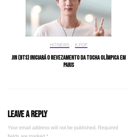
HIT!NEWS
,
K-POP
Jin (BTS) iniciará o revezamento da tocha olímpica em
Paris
Leave a Reply
Your email address will not be published.
Required
fields are marked
*