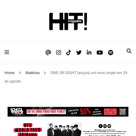
Se é HIT, está aqui!
HIT!Magazine
Home
Matérias
ONE OR EIGHT lançará um novo single em 29
de agosto