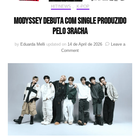
HIT!NEWS
,
K-POP
MODYSSEY debuta com single produzido
pelo 3RACHA
by
Eduarda Melli
updated on
14 de April de 2026
Leave a
on
Comment
MODYSSEY
debuta
com
single
produzido
pelo
3RACHA