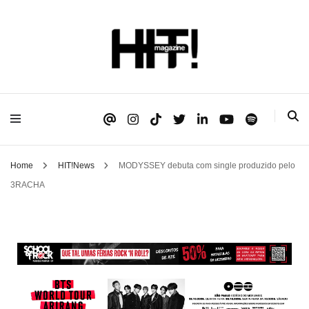
Se é HIT, está aqui!
HIT!Magazine
Home
HIT!News
MODYSSEY debuta com single produzido pelo
3RACHA