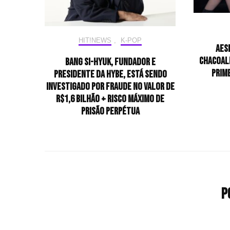
HIT!NEWS
,
K-POP
aes
chacoalh
Bang si-hyuk, fundador e
prim
presidente da HYBE, está sendo
investigado por fraude no valor de
R$1,6 bilhão + risco máximo de
prisão perpétua
P