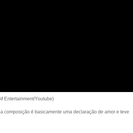
/SM Entertainment/Youtube)
ua composição é basicamente uma declaração de amor e teve