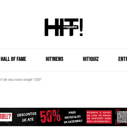
Se é HIT, está aqui!
HIT!Mag
HALL OF FAME
HIT!NEWS
HIT!Quiz
ENT
 de seu novo single “200”