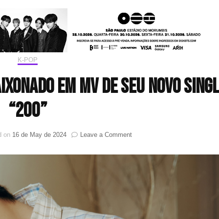
K-POP
ixonado em MV de seu novo sing
“200”
on
d on
16 de May de 2024
Leave a Comment
MARK
(NCT)
está
todo
apaixonado
em
MV
de