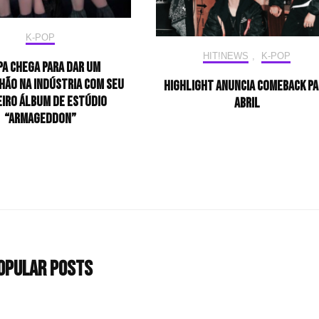
K-POP
HIT!NEWS
,
K-POP
pa chega para dar um
ão na indústria com seu
HIGHLIGHT anuncia comeback pa
eiro álbum de estúdio
abril
“Armageddon”
opular Posts