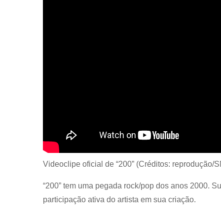
Videoclipe oficial de “200” (Créditos: reprodução
“200” tem uma pegada rock/pop dos anos 2000. S
participação ativa do artista em sua criação.