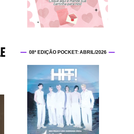
HIT!Fashion
HIT!Filmes
HIT!Games
le
08ª EDIÇÃO POCKET: ABRIL/2026
HIT!History
HIT!Hop
HIT!Leituras
HIT!Diary
HIT!Lyrics
HIT!Politics