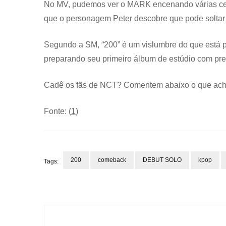
No MV, pudemos ver o MARK encenando várias ce
que o personagem Peter descobre que pode soltar 
Segundo a SM, “200” é um vislumbre do que está po
preparando seu primeiro álbum de estúdio com pre
Cadê os fãs de NCT? Comentem abaixo o que ach
Fonte: (
1
)
200
comeback
DEBUT SOLO
kpop
Tags:
Post
Navigation