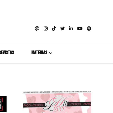
azine
REVISTAS
MATÉRIAS
5+1
Cobertura
Coletiva de Imprensa
Drama? HIT!