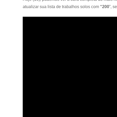
atualizar sua lista de trabalhos solos com
“200
”, s