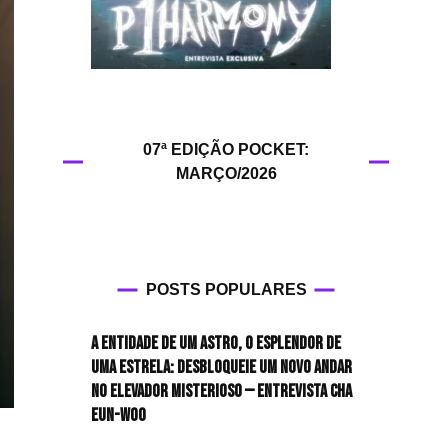
HIT!Queer
HIT!Radar
HIT!Review
07ª EDIÇÃO POCKET:
MARÇO/2026
HIT!Sound
HIT!Vem aí
Panfletando
POSTS POPULARES
A entidade de um astro, o esplendor de
uma estrela: desbloqueie um novo andar
no elevador misterioso — Entrevista CHA
EUN-WOO