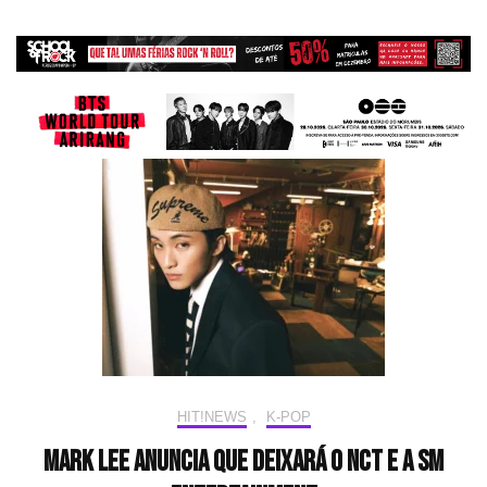
HIT!NEWS
,
K-POP
MARK LEE ANUNCIA QUE DEIXARÁ O NCT E A SM