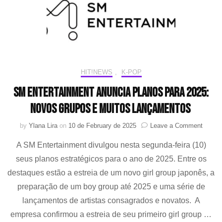
“Birds
of
a
Feathe
juntos
HIT!NEWS
,
K-POP
SM Entertainment anuncia planos para 2025:
novos grupos e muitos lançamentos
on
by
Ylana Lira
on
10 de February de 2025
Leave a Comment
SM
A SM Entertainment divulgou nesta segunda-feira (10)
Entert
anunci
seus planos estratégicos para o ano de 2025. Entre os
planos
destaques estão a estreia de um novo girl group japonês, a
para
2025:
preparação de um boy group até 2025 e uma série de
novos
lançamentos de artistas consagrados e novatos. A
grupos
empresa confirmou a estreia de seu primeiro girl group …
e