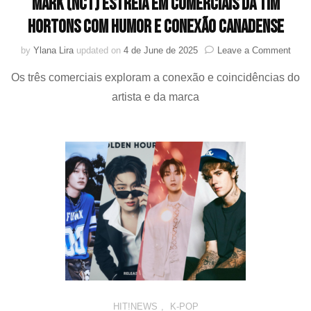
MARK (NCT) estreia em comerciais da Tim
Hortons com humor e conexão canadense
on
by
Ylana Lira
updated on
4 de June de 2025
Leave a Comment
MAR
Os três comerciais exploram a conexão e coincidências do
(NCT
estre
artista e da marca
em
come
da
Tim
Hort
com
humo
e
cone
cana
HIT!NEWS
,
K-POP