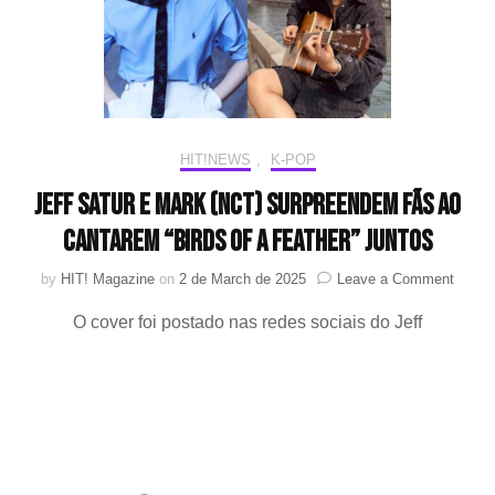
em
pré-
lançame
HIT!NEWS
,
K-POP
Jeff Satur e MARK (NCT) surpreendem fãs ao
cantarem “Birds of a Feather” juntos
on
by
HIT! Magazine
on
2 de March de 2025
Leave a Comment
Jeff
O cover foi postado nas redes sociais do Jeff
Satur
e
MARK
(NCT)
surpr
fãs
ao
canta