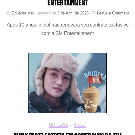
Entertainment
on
by
Eduarda Melli
updated on
3 de April de 2026
Leave a Comment
MA
Após 10 anos, o idol não renovará seu contrato exclusivo
LE
AN
com a SM Entertainment
QU
DE
O
NC
E
A
SM
Ent
HIT!NEWS
,
K-POP