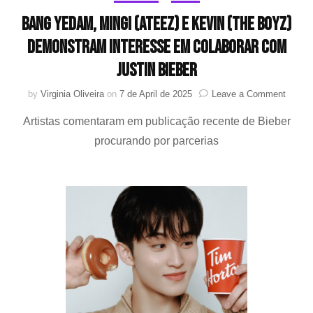
BANG YEDAM, MINGI (ATEEZ) e KEVIN (THE BOYZ)
demonstram interesse em colaborar com
Justin Bieber
on
by
Virginia Oliveira
on
7 de April de 2025
Leave a Comment
BANG
Artistas comentaram em publicação recente de Bieber
YEDA
MINGI
procurando por parcerias
(ATEE
e
KEVIN
(THE
BOYZ)
demon
intere
em
colabo
com
Justin
Bieber