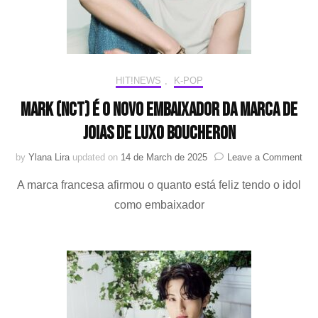
HIT!NEWS
,
K-POP
MARK (NCT) é o novo embaixador da marca de
joias de luxo Boucheron
on
by
Ylana Lira
updated on
14 de March de 2025
Leave a Comment
MA
A marca francesa afirmou o quanto está feliz tendo o idol
(NC
é
como embaixador
o
nov
emb
da
mar
de
joia
de