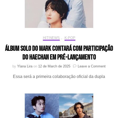
seu
prim
álb
sol
HIT!NEWS
,
K-POP
Álbum solo do MARK contará com participação
do HAECHAN em pré-lançamento
on
by
Ylana Lira
on
12 de March de 2025
Leave a Comment
Álbum
Essa será a primeira colaboração oficial da dupla
solo
do
MARK
contará
com
particip
do
HAECH