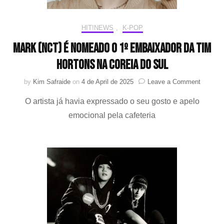
HIT!NEWS
,
K-POP
Mark (NCT) é nomeado o 1º embaixador da Tim
Hortons na Coreia do Sul
on
by
Kim Safraide
on
4 de April de 2025
Leave a Comment
Mark
O artista já havia expressado o seu gosto e apelo
(NCT)
é
emocional pela cafeteria
nomead
o
1º
embaixa
da
Tim
Hortons
na
Coreia
do
Sul