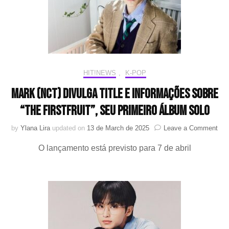
lux
Bou
HIT!NEWS
,
K-POP
Mark (NCT) divulga title e informações sobre
“The Firstfruit”, seu primeiro álbum solo
on
by
Ylana Lira
updated on
13 de March de 2025
Leave a Comment
Mar
O lançamento está previsto para 7 de abril
(NC
div
title
e
inf
sob
“Th
Firs