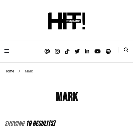
Se é HIT, está aqui!
HIT!Magazine
Home
Mark
Mark
Showing
19 Result(s)