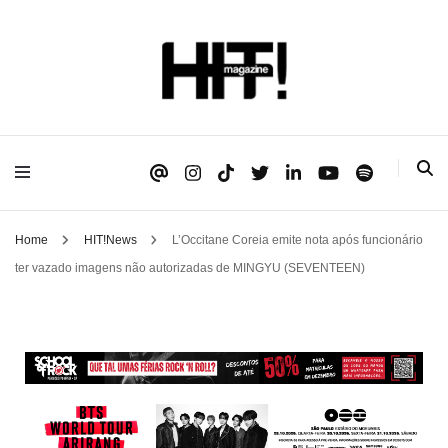
Se é HIT, está aqui!
HIT!Magazine
Home
HIT!News
L’Occitane Coreia emite nota após funcionário
ter vazado imagens não autorizadas de MINGYU (SEVENTEEN)