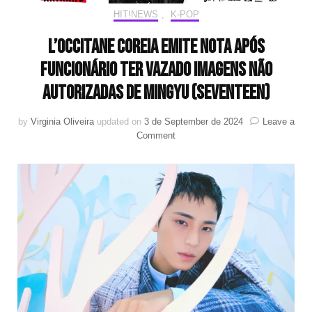
HIT!NEWS
,
K-POP
L’Occitane Coreia emite nota após
funcionário ter vazado imagens não
autorizadas de MINGYU (SEVENTEEN)
by
Virginia Oliveira
updated on
3 de September de 2024
Leave a
on
Comment
L’Occitane
Coreia
emite
nota
após
funcionário
ter
vazado
imagens
não
autorizadas
de