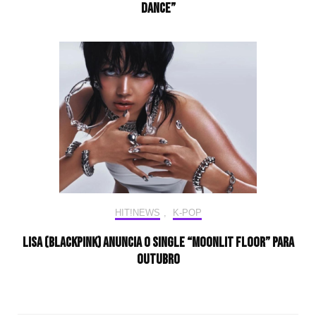
Dance”
HIT!NEWS
,
K-POP
LISA (BLACKPINK) anuncia o single “Moonlit Floor” para
outubro