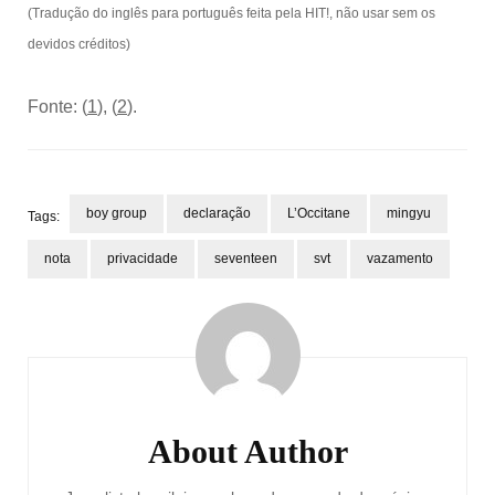
(Tradução do inglês para português feita pela HIT!, não usar sem os
devidos créditos)
Fonte: (
1
), (
2
).
boy group
declaração
L’Occitane
mingyu
Tags:
nota
privacidade
seventeen
svt
vazamento
Post
Navigation
About Author