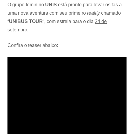
O grupo feminino
UNIS
está pronto para levar os fãs a
uma nova aventura com seu primeiro
reality
chamado
“
UNIBUS TOUR
“, com estreia para o dia
24 de
setembro
.
Confira o teaser abaixo: