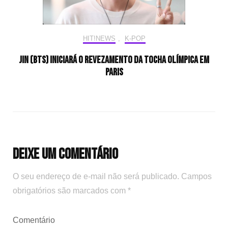
HIT!NEWS
,
K-POP
Jin (BTS) iniciará o revezamento da tocha olímpica em
Paris
Deixe um comentário
O seu endereço de e-mail não será publicado.
Campos
obrigatórios são marcados com
*
Comentário