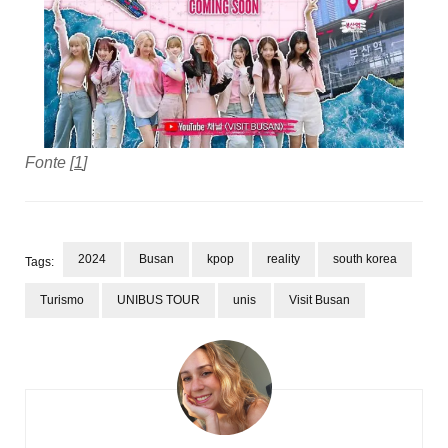
Fonte [
1
]
2024
Busan
kpop
reality
south korea
Tags:
Turismo
UNIBUS TOUR
unis
Visit Busan
Navegação
de
post