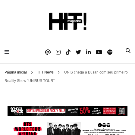
Se é HIT, está aqui!
HIT!Magazine
Página inicial
HIT!News
UNIS chega a Busan com seu primeiro
Reality Show “UNIBUS TOUR”