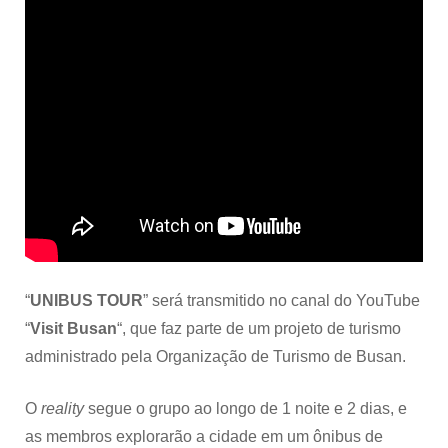
“
UNIBUS TOUR
” será transmitido no canal do YouTube
“
Visit Busan
“, que faz parte de um projeto de turismo
administrado pela Organização de Turismo de Busan.
O
reality
segue o grupo ao longo de 1 noite e 2 dias, e
as membros explorarão a cidade em um ônibus de