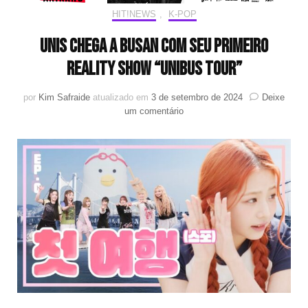
HIT!NEWS
,
K-POP
UNIS chega a Busan com seu primeiro
Reality Show “UNIBUS TOUR”
por
Kim Safraide
atualizado em
3 de setembro de 2024
Deixe
em
um comentário
UNIS
chega
a
Busan
com
seu
primeiro
Reality
Show
“UNIBUS
TOUR”