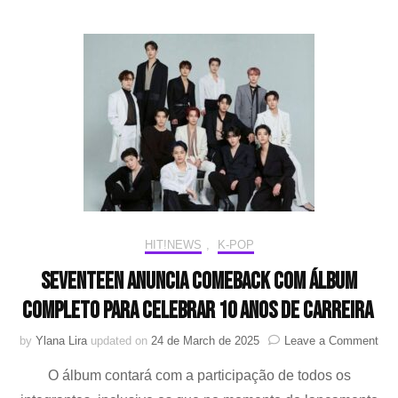
com
integ
WO
HIT!NEWS
,
K-POP
SEVENTEEN anuncia comeback com álbum
completo para celebrar 10 anos de carreira
on
by
Ylana Lira
updated on
24 de March de 2025
Leave a Comment
SE
O álbum contará com a participação de todos os
anu
com