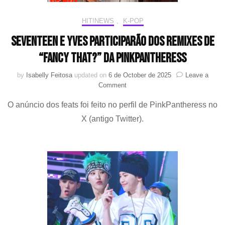
HIT!NEWS
,
K-POP
SEVENTEEN e Yves participarão dos remixes de
“Fancy That?” da PinkPantheress
by
Isabelly Feitosa
updated on
6 de October de 2025
Leave a
on
Comment
SEVENTEEN
O anúncio dos feats foi feito no perfil de PinkPantheress no
e
Yves
X (antigo Twitter).
participarão
dos
remixes
de
“Fancy
That?”
da
PinkPantheress