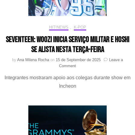
HIT!NEWS
,
K-POP
SEVENTEEN: Woozi inicia serviço militar e Hoshi
se alista nesta terça-feira
by
Ana Milena Rocha
on
15 de September de 2025
Leave a
on
Comment
SEVENTEEN:
Integrantes mostraram apoio aos colegas durante show em
Woozi
inicia
Incheon
serviço
militar
e
Hoshi
se
alista
nesta
terça-