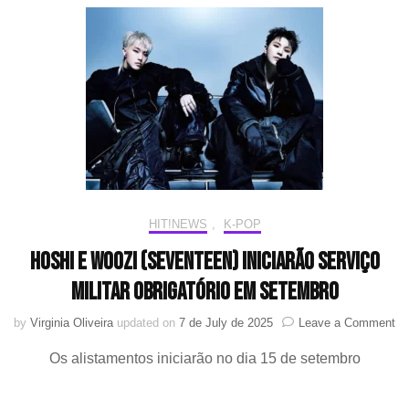
“GOGAE”
HIT!NEWS
,
K-POP
HOSHI e WOOZI (SEVENTEEN) iniciarão serviço
militar obrigatório em setembro
on
by
Virginia Oliveira
updated on
7 de July de 2025
Leave a Comment
H
Os alistamentos iniciarão no dia 15 de setembro
e
W
(S