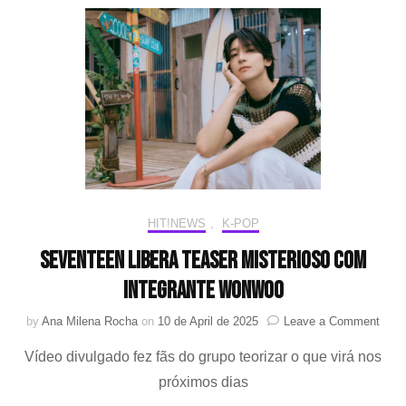
ini
se
mil
ob
e
se
HIT!NEWS
,
K-POP
SEVENTEEN libera teaser misterioso com
integrante WONWOO
on
by
Ana Milena Rocha
on
10 de April de 2025
Leave a Comment
SEV
Vídeo divulgado fez fãs do grupo teorizar o que virá nos
liber
tease
próximos dias
miste