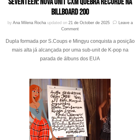
SEVENTEEN: nova unit CxM quebra recorde na
Billboard 200
by
Ana Milena Rocha
updated on
21 de October de 2025
Leave a
on
Comment
SEVENTEEN:
Dupla formada por S.Coups e Mingyu conquista a posição
nova
unit
mais alta já alcançada por uma sub-unit de K-pop na
CxM
parada de álbuns dos EUA
quebra
recorde
na
Billboard
200