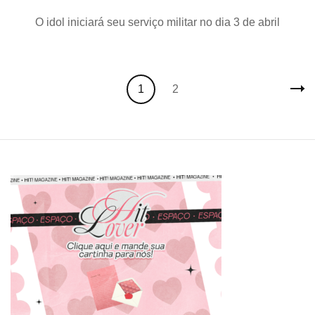
WON
O idol iniciará seu serviço militar no dia 3 de abril
(SEV
anunc
seu
alista
militar
Posts
Page
Page
1
2
navigation