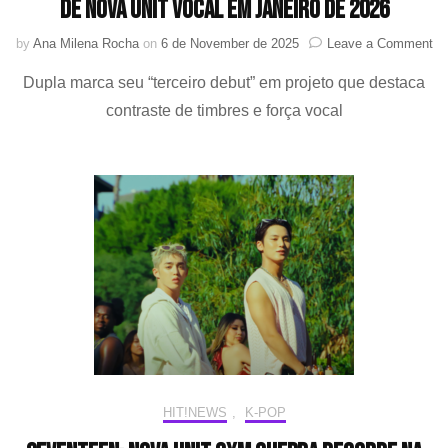
de nova unit vocal em janeiro de 2026
on
by
Ana Milena Rocha
on
6 de November de 2025
Leave a Comment
D
Dupla marca seu “terceiro debut” em projeto que destaca
e
Se
contraste de timbres e força vocal
(S
pr
es
de
no
uni
vo
e
jan
de
20
HIT!NEWS
,
K-POP