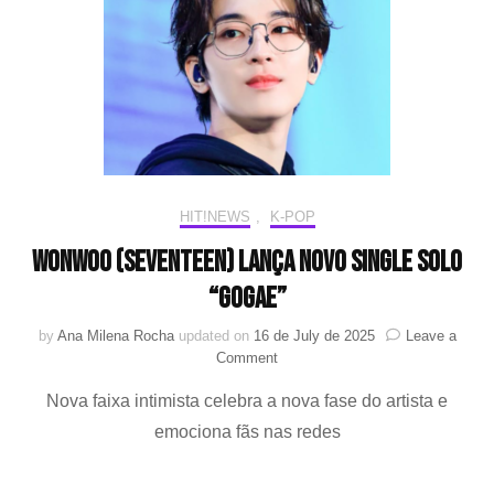
entr
para
a
Reco
Aca
HIT!NEWS
,
K-POP
Wonwoo (SEVENTEEN) lança novo single solo
“GOGAE”
by
Ana Milena Rocha
updated on
16 de July de 2025
Leave a
on
Comment
Wonwoo
Nova faixa intimista celebra a nova fase do artista e
(SEVENTEEN)
lança
emociona fãs nas redes
novo
single
solo