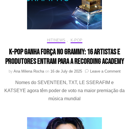
feira
HIT!NEWS
,
K-POP
K-pop ganha força no GRAMMY: 16 artistas e
produtores entram para a Recording Academy
on
by
Ana Milena Rocha
on
16 de July de 2025
Leave a Comment
K-
Nomes do SEVENTEEN, TXT, LE SSERAFIM e
pop
ganh
KATSEYE agora têm poder de voto na maior premiação da
força
música mundial
no
GRA
16
artis
e
produ