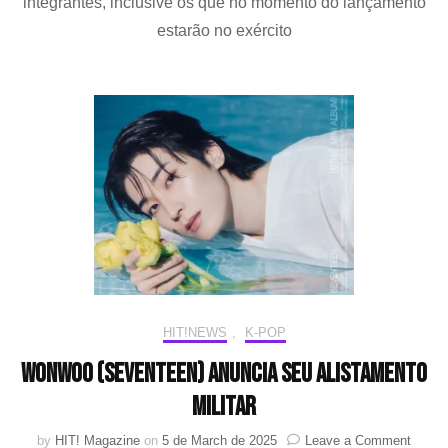
integrantes, inclusive os que no momento do lançamento
co
estarão no exército
álb
com
par
cele
10
ano
de
car
HIT!NEWS
,
K-POP
WONWOO (SEVENTEEN) anuncia seu alistamento
militar
on
by
HIT! Magazine
on
5 de March de 2025
Leave a Comment