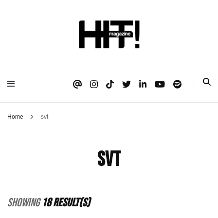
Se é HIT, está aqui!
HIT!Magazine
Home
svt
svt
Showing
18 Result(s)