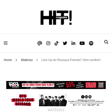
Se é HIT, está aqui!
HIT!Magazine
Home
Matérias
Line Up do Ressaca Friends? Vem conferir!
MATÉRIAS