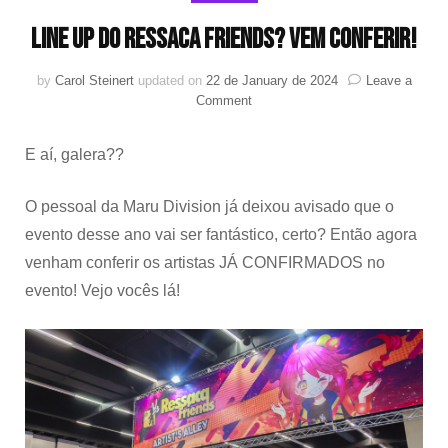
Line Up do Ressaca Friends? Vem conferir!
by
Carol Steinert
updated on
22 de January de 2024
Leave a
on
Comment
Line
Up
E aí, galera??
do
Ressaca
Friends?
O pessoal da Maru Division já deixou avisado que o
Vem
evento desse ano vai ser fantástico, certo? Então agora
conferir!
venham conferir os artistas JÁ CONFIRMADOS no
evento! Vejo vocês lá!