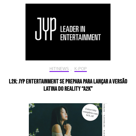
HIT!NEWS
,
K-POP
L2K: JYP Entertainment se prepara para lançar a versão
latina do reality “A2K”