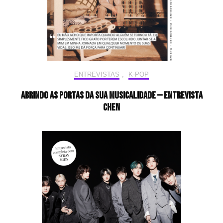
ENTREVISTAS
,
K-POP
Abrindo as portas da sua musicalidade — Entrevista
CHEN