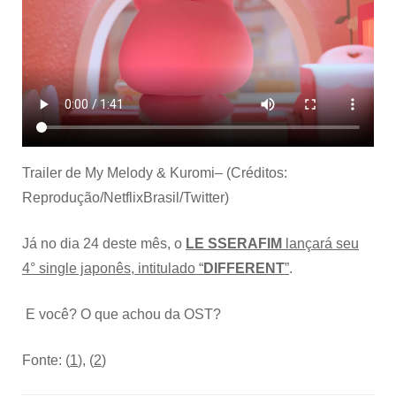
Trailer de My Melody & Kuromi– (Créditos:
Reprodução/NetflixBrasil/Twitter)
Já no dia 24 deste mês, o
LE SSERAFIM
lançará seu
4° single japonês, intitulado “
DIFFERENT
”
.
E você? O que achou da OST?
Fonte: (
1
), (
2
)