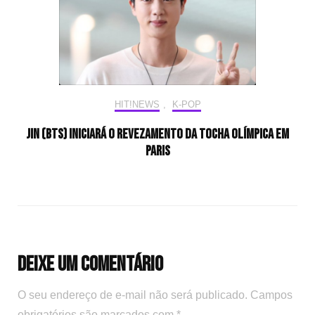
HIT!NEWS
,
K-POP
Jin (BTS) iniciará o revezamento da tocha olímpica em
Paris
Deixe um comentário
O seu endereço de e-mail não será publicado.
Campos
obrigatórios são marcados com
*