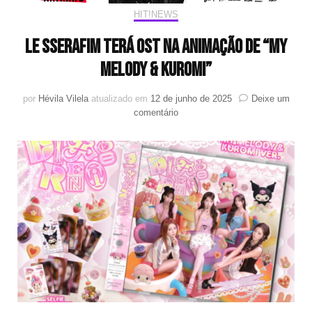
HIT!NEWS
LE SSERAFIM terá OST na animação de “My
Melody & Kuromi”
por
Hévila Vilela
atualizado em
12 de junho de 2025
Deixe um
em
comentário
LE
SSERAFIM
terá
OST
na
animação
de
“My
Melody
&
Kuromi”