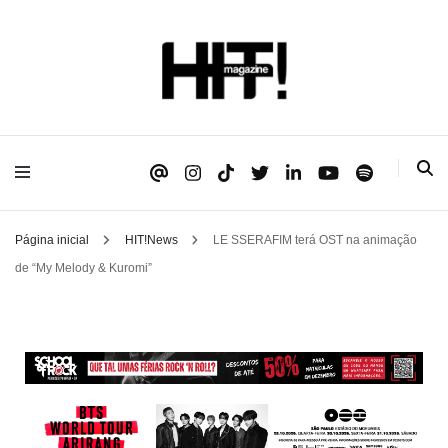
Se é HIT, está aqui!
HIT!Magazine
Página inicial
HIT!News
LE SSERAFIM terá OST na animação
de “My Melody & Kuromi”