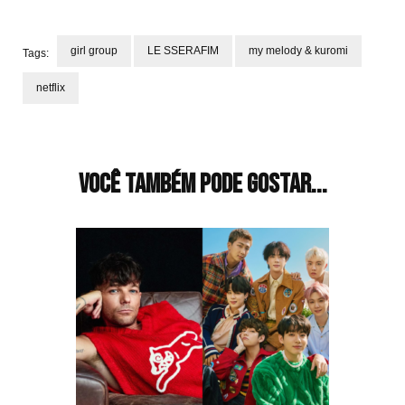
girl group
LE SSERAFIM
my melody & kuromi
Tags:
netflix
Navegação
de
post
Você também pode gostar...