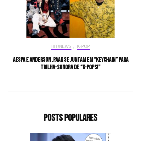
HIT!NEWS
,
K-POP
aespa e Anderson .Paak se juntam em “Keychain” para
trilha-sonora de “K-POPS!”
Posts populares