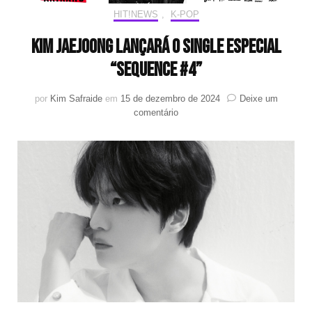
HIT!NEWS
,
K-POP
Kim Jaejoong lançará o single especial
“Sequence #4”
por
Kim Safraide
em
15 de dezembro de 2024
Deixe um
em
comentário
Kim
Jaejoong
lançará
o
single
especial
“Sequence
#4”