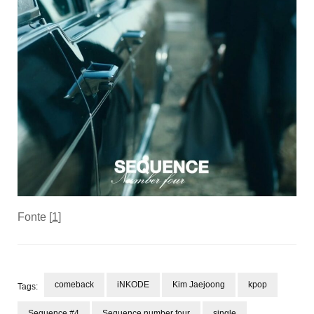
Fonte [
1
]
comeback
iNKODE
Kim Jaejoong
kpop
Tags:
Sequence #4
Sequence number four
single