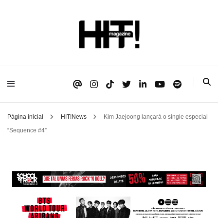
Se é HIT, está aqui!
HIT!Magazine
Página inicial
HIT!News
Kim Jaejoong lançará o single especial
“Sequence #4”