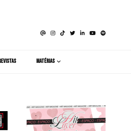
azine
REVISTAS
MATÉRIAS
5+1
Cobertura
Coletiva de Imprensa
Drama? HIT!