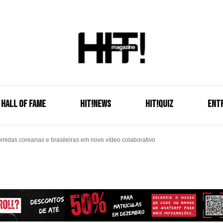
Se é HIT, está aqui!
HIT!Mag
HALL OF FAME
HIT!NEWS
HIT!Quiz
ENT
das coreanas e brasileiras em novo vídeo colaborativo