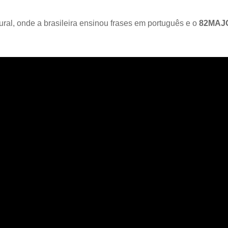
tural, onde a brasileira ensinou frases em português e o
82MAJ