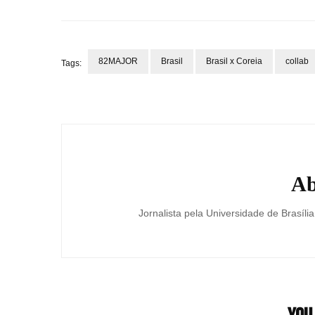
82MAJOR
Brasil
Brasil x Coreia
collab
Tags:
Post
Navigation
Ab
Jornalista pela Universidade de Brasília