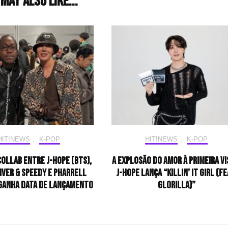
may also like...
HIT!NEWS
,
K-POP
HIT!NEWS
,
K-POP
collab entre J-Hope (BTS),
A explosão do amor à primeira vi
iver & Speedy e Pharrell
j-hope lança “Killin’ It Girl (fe
ganha data de lançamento
GloRilla)”