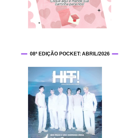
HIT!Fashion
HIT!Filmes
HIT!Games
08ª EDIÇÃO POCKET: ABRIL/2026
HIT!History
HIT!Hop
HIT!Leituras
HIT!Diary
HIT!Lyrics
HIT!Politics