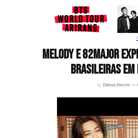
Melody e 82MAJOR exp
brasileiras em 
by
Débora Alecrim
on