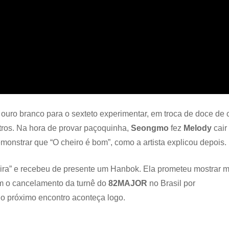
 ouro branco para o sexteto experimentar, em troca de doce de 
tros. Na hora de provar paçoquinha,
Seongmo
fez
Melody
cair
emonstrar que “O cheiro é bom”, como a artista explicou depois.
eira” e recebeu de presente um Hanbok. Ela prometeu mostrar m
om o cancelamento da turnê do
82MAJOR
no Brasil por
 o próximo encontro aconteça logo.