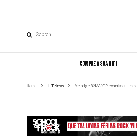
Search
for:
COMPRE A SUA HIT!
Home
HIT!News
Melody e 82MAJOR experimentam comi