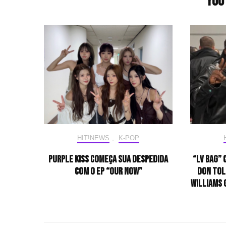
You 
HIT!NEWS
,
K-POP
Purple Kiss começa sua despedida
“LV Bag” 
com o EP “Our Now”
Don Tol
Williams 