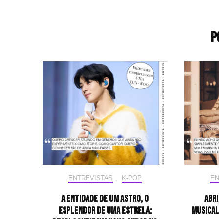
P
ENTREVISTAS
,
K-POP
EN
A entidade de um astro, o
Abri
esplendor de uma estrela:
musical