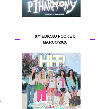
HIT!Queer
HIT!Radar
HIT!Review
07ª EDIÇÃO POCKET:
MARÇO/2026
HIT!Sound
HIT!Vem aí
Panfletando
o