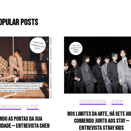
opular Posts
ENTREVISTAS
,
K-POP
TREVISTAS
,
K-POP
Nos limites da arte, há sete a
ndo as portas da sua
correndo junto aos STAY —
idade — Entrevista CHEN
Entrevista Stray Kids