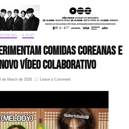
HIT!NEWS
,
K-POP
erimentam comidas coreanas e
novo vídeo colaborativo
on
4 de March de 2026
Leave a Comment
Melody
e
82MAJOR
experimentam
comidas
coreanas
e
brasileiras