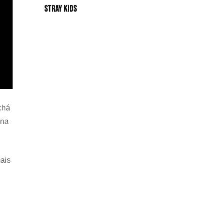
Stray Kids
chá
 na
ais