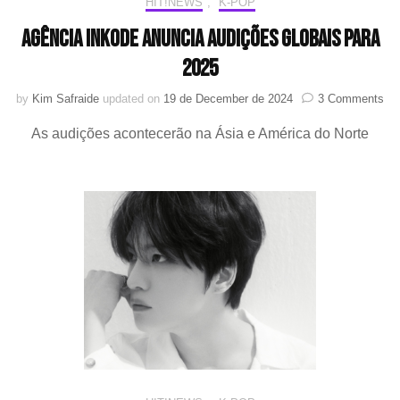
HIT!NEWS
,
K-POP
Agência iNKODE anuncia audições globais para
2025
on
by
Kim Safraide
updated on
19 de December de 2024
3 Comments
Ag
As audições acontecerão na Ásia e América do Norte
iN
an
au
glo
par
20