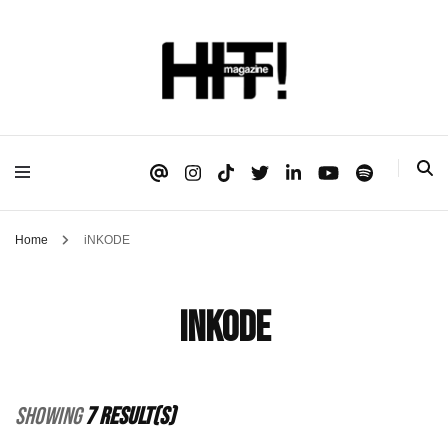
Se é HIT, está aqui!
HIT!Magazine
Home
iNKODE
iNKODE
Showing
7 Result(s)