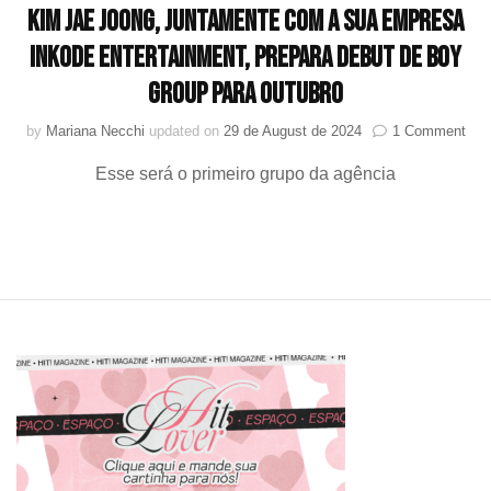
KIM JAE JOONG, juntamente com a sua empresa
iNKODE Entertainment, prepara debut de boy
group para outubro
on
by
Mariana Necchi
updated on
29 de August de 2024
1 Comment
KIM
Esse será o primeiro grupo da agência
JA
JO
jun
co
a
sua
emp
iNK
Ente
pre
deb
de
boy
gro
par