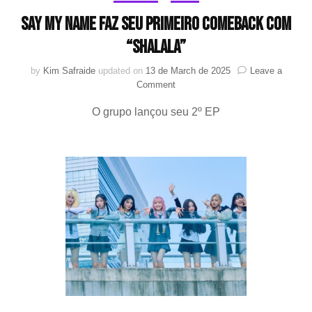
SAY MY NAME faz seu primeiro comeback com
“ShaLala”
by
Kim Safraide
updated on
13 de March de 2025
Leave a
on
Comment
SAY
O grupo lançou seu 2º EP
MY
NAME
faz
seu
primeiro
comeback
com
“ShaLala”