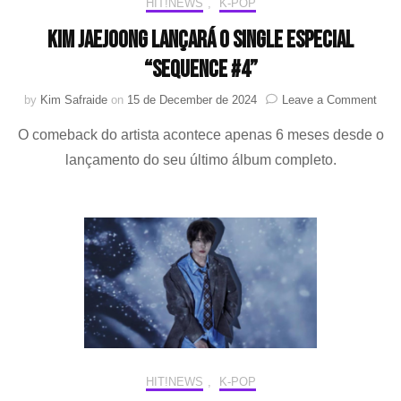
HIT!NEWS
,
K-POP
Kim Jaejoong lançará o single especial
“Sequence #4”
on
by
Kim Safraide
on
15 de December de 2024
Leave a Comment
Kim
O comeback do artista acontece apenas 6 meses desde o
Jaej
lanç
lançamento do seu último álbum completo.
o
sing
espe
“Seq
#4”
HIT!NEWS
,
K-POP