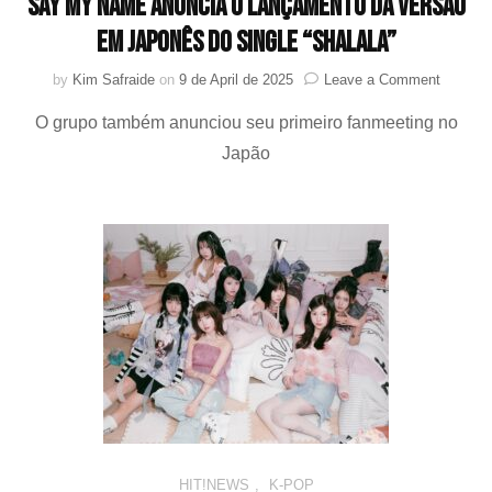
SAY MY NAME anuncia o lançamento da versão
em japonês do single “ShaLala”
on
by
Kim Safraide
on
9 de April de 2025
Leave a Comment
SAY
O grupo também anunciou seu primeiro fanmeeting no
MY
NAME
Japão
anuncia
o
lançame
da
versão
em
japonês
do
single
“ShaLal
HIT!NEWS
,
K-POP