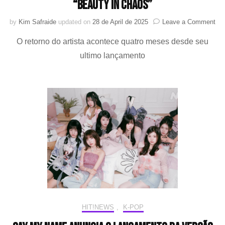
“Beauty in Chaos”
on
by
Kim Safraide
updated on
28 de April de 2025
Leave a Comment
Ki
O retorno do artista acontece quatro meses desde seu
Ja
Jo
ultimo lançamento
anu
se
co
co
“Be
in
Ch
HIT!NEWS
,
K-POP