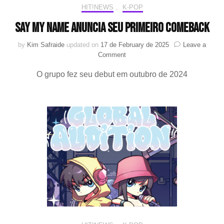
HIT!NEWS
,
K-POP
SAY MY NAME anuncia seu primeiro comeback
by
Kim Safraide
updated on
17 de February de 2025
Leave a
on
Comment
SAY
O grupo fez seu debut em outubro de 2024
MY
NAME
anuncia
seu
primeiro
comeback