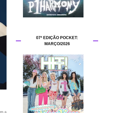
HIT!Queer
HIT!Radar
HIT!Review
07ª EDIÇÃO POCKET:
MARÇO/2026
HIT!Sound
HIT!Vem aí
Panfletando
om a