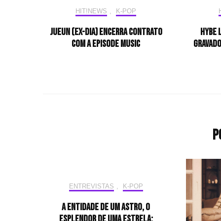
HIT!NEWS
,
K-POP
JUEUN (ex-DIA) encerra contrato
HYBE L
com a EPISODE MUSIC
gravado
P
ENTREVISTAS
,
K-POP
A entidade de um astro, o
esplendor de uma estrela: