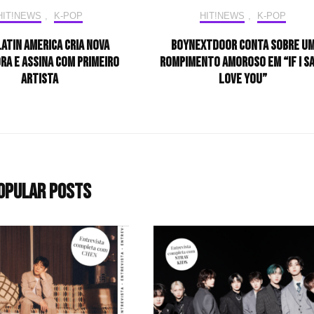
HIT!NEWS
,
K-POP
HIT!NEWS
,
K-POP
atin America cria nova
BOYNEXTDOOR conta sobre u
ra e assina com primeiro
rompimento amoroso em “IF I SAY
artista
LOVE YOU”
opular Posts