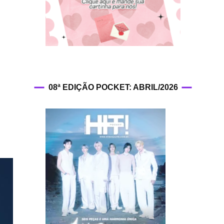
HIT!Fashion
HIT!Filmes
HIT!Games
08ª EDIÇÃO POCKET: ABRIL/2026
HIT!History
HIT!Hop
HIT!Leituras
HIT!Diary
HIT!Lyrics
HIT!Politics