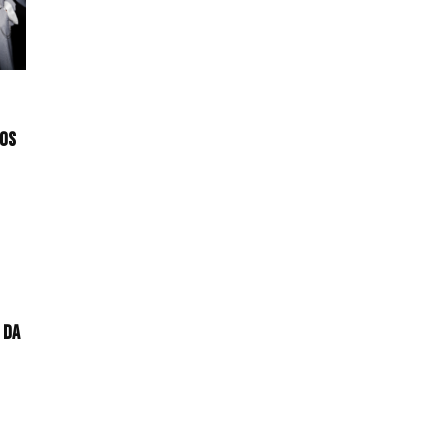
nos
 da