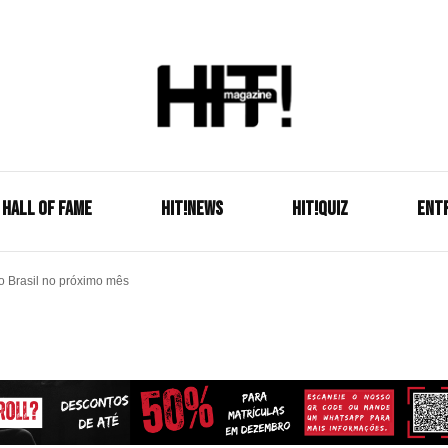
Se é HIT, está aqui!
HIT!Mag
HALL OF FAME
HIT!NEWS
HIT!Quiz
ENT
o Brasil no próximo mês