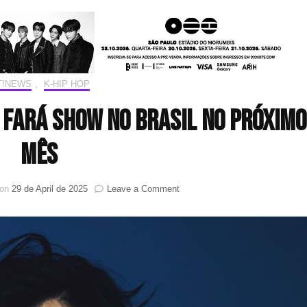
T!NEWS
,
K-HIP HOP
 fará show no Brasil no próximo
mês
on
 on
29 de April de 2025
Leave a Comment
K-
Rapper
Touch
The
Sky
fará
show
no