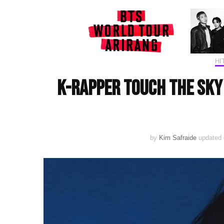
HI
K-Rapper Touch The Sky
by
Kim Safraide
updated