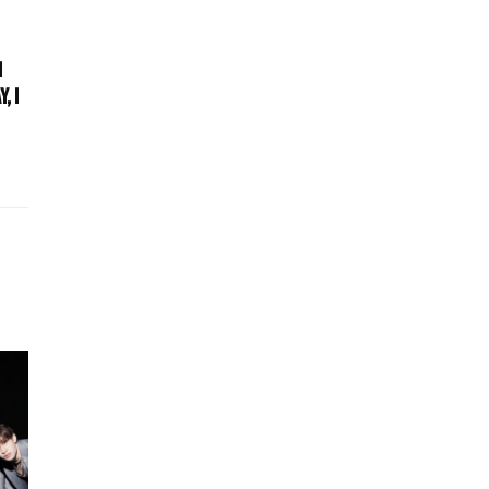
m
, I