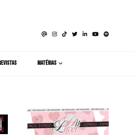
azine
REVISTAS
MATÉRIAS
5+1
Cobertura
Coletiva de Imprensa
Drama? HIT!