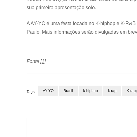
sua primeira apresentação solo.
A AY-YO é uma festa focada no K-hiphop e K-R&B 
Paulo. Mais informações serão divulgadas em brev
Fonte [
1
]
AY-YO
Brasil
k-hiphop
k-rap
K-rap
Tags:
Post
Navigation