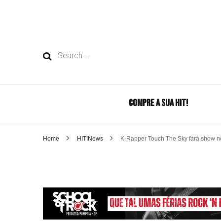
Search
for:
COMPRE A SUA HIT!
Home
HIT!News
K-Rapper Touch The Sky fará show n