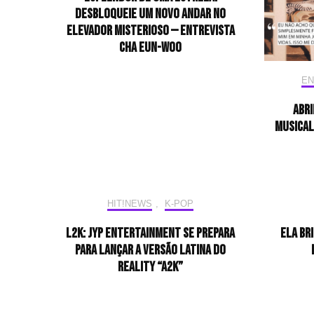
desbloqueie um novo andar no
elevador misterioso — Entrevista
CHA EUN-WOO
EN
Abri
musical
HIT!NEWS
,
K-POP
L2K: JYP Entertainment se prepara
Ela br
para lançar a versão latina do
reality “A2K”