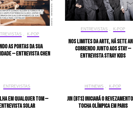
ENTREVISTAS
,
K-POP
TREVISTAS
,
K-POP
Nos limites da arte, há sete a
ndo as portas da sua
correndo junto aos STAY —
idade — Entrevista CHEN
Entrevista Stray Kids
ENTREVISTAS
HIT!NEWS
,
K-POP
ilha em qualquer tom —
Jin (BTS) iniciará o revezamento
Entrevista Solar
tocha olímpica em Paris