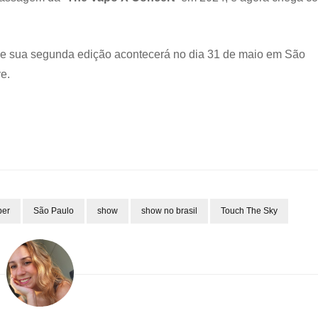
e sua segunda edição acontecerá no dia 31 de maio em São
e.
per
São Paulo
show
show no brasil
Touch The Sky