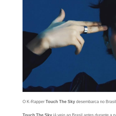
O K-Rapper
Touch The Sky
desembarca no Brasi
Touch The Sky
já veio ao Brasil antes durante a 