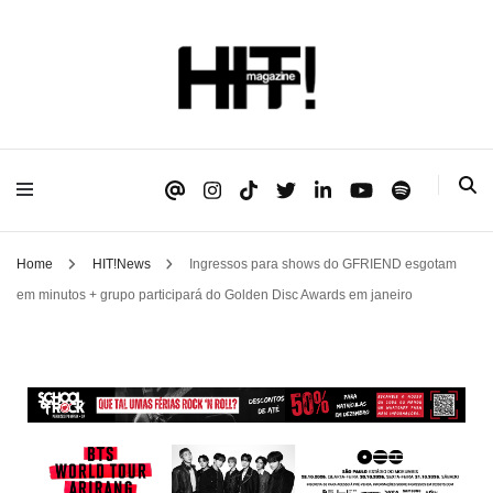
Se é HIT, está aqui!
HIT!Magazine
Home
HIT!News
Ingressos para shows do GFRIEND esgotam
em minutos + grupo participará do Golden Disc Awards em janeiro