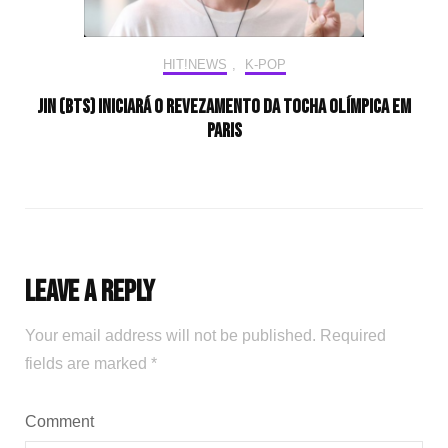
HIT!NEWS
,
K-POP
Jin (BTS) iniciará o revezamento da tocha olímpica em
Paris
Leave a Reply
Your email address will not be published.
Required
fields are marked
*
Comment