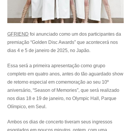
Golden
Disc
Awards
em
janeiro
GFRIEND
foi anunciado como um dos participantes da
premiação “Golden Disc Awards” que acontecerá nos
dias 4 e 5 de janeiro de 2025, no Japão.
Essa será a primeira apresentação como grupo
completo em quatro anos, antes do tão aguardado show
de retorno especial em comemoração ao seu 10º
aniversário, “Season of Memories”, que será realizado
nos dias 18 e 19 de janeiro, no Olympic Hall, Parque
Olímpico, em Seul.
Ambos os dias de concerto tiveram seus ingressos
esgotados em poucos minutos, ontem, com uma