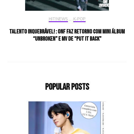
HIT!NEWS
,
K-POP
Talento inquebrável! : ONF faz retorno com mini álbum
“UNBROKEN” e MV de “Put It Back”
Popular Posts