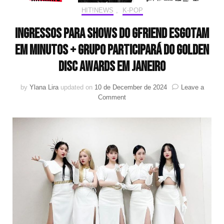
HIT!NEWS
,
K-POP
Ingressos para shows do GFRIEND esgotam
em minutos + grupo participará do Golden
Disc Awards em janeiro
by
Ylana Lira
updated on
10 de December de 2024
Leave a
on
Comment
Ingressos
para
shows
do
GFRIEND
esgotam
em
minutos
+
grupo
participará
do