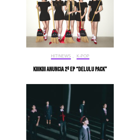
HIT!NEWS
,
K-POP
KiiiKiii anuncia 2º EP “Delulu Pack”