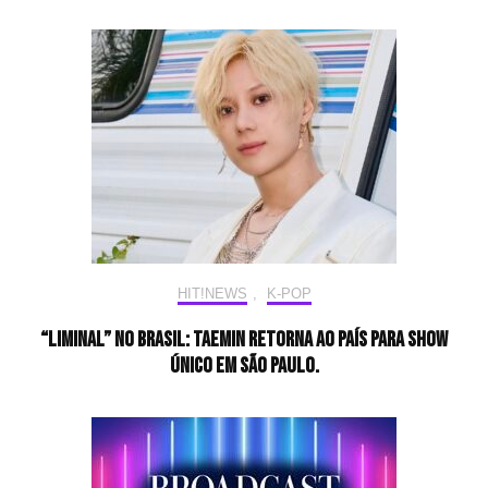
HIT!NEWS
,
K-POP
“LiMiNaL” no Brasil: Taemin retorna ao país para show
único em São Paulo.