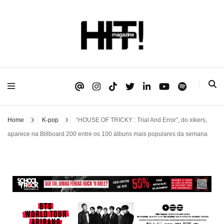
Se é HIT, está aqui!
HIT!Magazine
Home
K-pop
“HOUSE OF TRICKY : Trial And Error”, do xikers,
aparece na Billboard 200 entre os 100 álbuns mais populares da semana