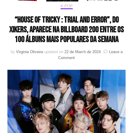
K-POP
“HOUSE OF TRICKY : Trial And Error”, do
xikers, aparece na Billboard 200 entre os
100 álbuns mais populares da semana
by
Virginia Oliveira
updated on
22 de March de 2024
Leave a
on
Comment
“HOUSE
OF
TRICKY
:
Trial
And
Error”,
do
xikers,
aparece
na
Billboard