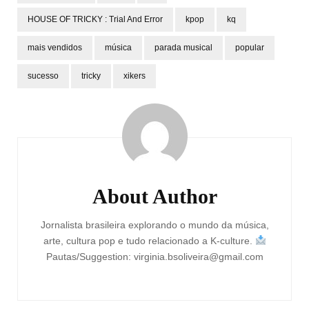
HOUSE OF TRICKY : Trial And Error
kpop
kq
mais vendidos
música
parada musical
popular
sucesso
tricky
xikers
Post
Navigation
About Author
Jornalista brasileira explorando o mundo da música,
arte, cultura pop e tudo relacionado a K-culture.
Pautas/Suggestion: virginia.bsoliveira@gmail.com