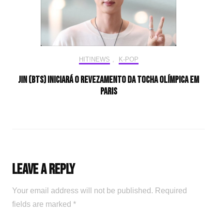
HIT!NEWS
,
K-POP
Jin (BTS) iniciará o revezamento da tocha olímpica em
Paris
Leave a Reply
Your email address will not be published.
Required
fields are marked
*