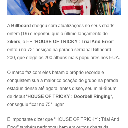
200
entre
os
100
álbuns
A
Billboard
chegou com atualizações no seus charts
mais
ontem (19) e reportou que o último lançamento do
populares
xikers
, o EP “
HOUSE OF TRICKY : Trial And Error
”
da
semana
entrou na 73° posição na parada semanal Billboard
200, que elege os 200 álbuns mais populares nos EUA.
O marco faz com eles batam o próprio recorde e
conquistem sua a maior colocação do grupo na parada
estadunidense até agora, antes disso, seu mini-álbum
de debut “
HOUSE OF TRICKY : Doorbell Ringing
“,
conseguiu ficar no 75° lugar.
É importante dizer que “HOUSE OF TRICKY : Trial And
Error” também performou bem em outros charts da