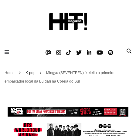
Se é HIT, está aqui!
HIT!Magazine
Home
K-pop
Mingyu (SEVENTEEN) é eleito o primeiro
embaixador local da Bulgari na Coreia do Sul