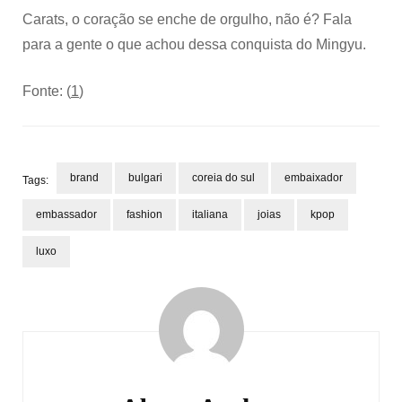
Carats, o coração se enche de orgulho, não é? Fala
para a gente o que achou dessa conquista do Mingyu.
Fonte: (
1
)
brand
bulgari
coreia do sul
embaixador
Tags:
embassador
fashion
italiana
joias
kpop
luxo
Post
Navigation