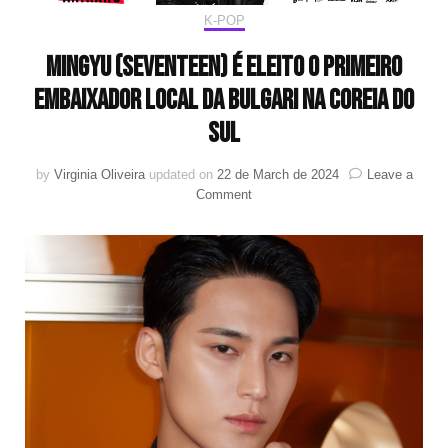
K-POP
Mingyu (SEVENTEEN) é eleito o primeiro
embaixador local da Bulgari na Coreia do
Sul
by
Virginia Oliveira
updated on
22 de March de 2024
Leave a
on
Comment
Mingyu
(SEVENTEEN)
é
eleito
o
primeiro
embaixador
local
da
Bulgari
na
Coreia