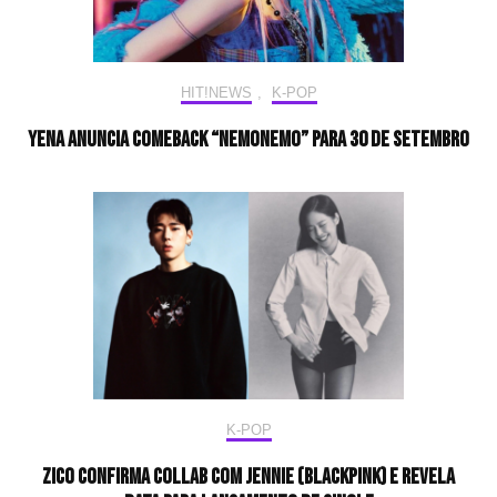
HIT!NEWS
,
K-POP
YENA anuncia comeback “Nemonemo” para 30 de setembro
K-POP
Zico confirma collab com Jennie (BLACKPINK) e revela