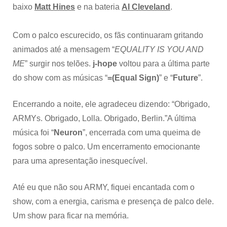
baixo
Matt Hines
e na bateria
AI Cleveland
.
Com o palco escurecido, os fãs continuaram gritando
animados até a mensagem “
EQUALITY IS YOU AND
ME
” surgir nos telões.
j-hope
voltou para a última parte
do show com as músicas “
=(Equal Sign)
” e “
Future
”.
Encerrando a noite, ele agradeceu dizendo: “Obrigado,
ARMYs. Obrigado, Lolla. Obrigado, Berlin.”A última
música foi “
Neuron
”, encerrada com uma queima de
fogos sobre o palco. Um encerramento emocionante
para uma apresentação inesquecível.
Até eu que não sou ARMY, fiquei encantada com o
show, com a energia, carisma e presença de palco dele.
Um show para ficar na memória.