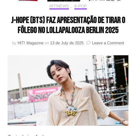
HIT!NEWS
,
K-POP
j-hope (BTS) faz apresentação de tirar o
fôlego no Lollapalooza Berlin 2025
on
by
HIT! Magazine
on
13 de July de 2025
Leave a Comment
j-
hope
(BTS)
faz
aprese
de
tirar
o
fôlego
no
Lollap
Berlin
2025