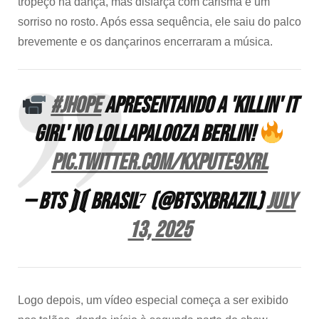
tropeço na dança, mas disfarça com carisma e um
sorriso no rosto. Após essa sequência, ele saiu do palco
brevemente e os dançarinos encerraram a música.
#JHOPE
apresentando a 'Killin' It
Girl' no Lollapalooza Berlin!
pic.twitter.com/kXPUTE9xrL
— BTS ⟭⟬ BRASIL⁷ (@BTSxBRAZIL)
July
13, 2025
Logo depois, um vídeo especial começa a ser exibido