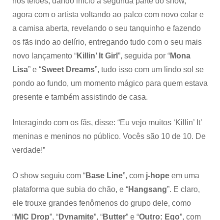
nos telões, dando início à segunda parte do show,
agora com o artista voltando ao palco com novo colar e
a camisa aberta, revelando o seu tanquinho e fazendo
os fãs indo ao delírio, entregando tudo com o seu mais
novo lançamento “
Killin’ It Girl
”, seguida por “
Mona
Lisa
” e “
Sweet Dreams
”, tudo isso com um lindo sol se
pondo ao fundo, um momento mágico para quem estava
presente e também assistindo de casa.
Interagindo com os fãs, disse: “Eu vejo muitos ‘Killin’ It’
meninas e meninos no público. Vocês são 10 de 10. De
verdade!”
O show seguiu com “
Base Line
”, com
j-hope
em uma
plataforma que subia do chão, e “
Hangsang
”. E claro,
ele trouxe grandes fenômenos do grupo dele, como
“
MIC Drop
”, “
Dynamite
”, “
Butter
” e “
Outro: Ego
”, com