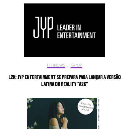
HIT!NEWS
,
K-POP
L2K: JYP Entertainment se prepara para lançar a versão
latina do reality “A2K”