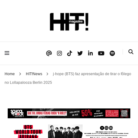
Se é HIT, está aqui!
HIT!Magazine
Home
HIT!News
j-hope (BTS) faz apresentação de tirar o fôlego
no Lollapalooza Berlin 2025