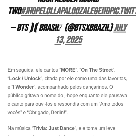
TWO
#jhopeLollapaloozaLegend
pic.twi
— BTS ⟭⟬ BRASIL⁷ (@BTSxBRAZIL)
July
13, 2025
Em seguida, ele cantou “
MORE
”, “
On The Street
”,
“
Lock / Unlock
”, citada por ele como uma das favoritas,
e “
I Wonder
”, acompanhado pelos dançarinos. O
público gritava o nome do j-hope enquanto ele pausava
o canto para ouvi-los e respondia com um “Amo todos
vocês” e “Obrigado, Berlin!”.
Na música “
Trivia: Just Dance
”, ele toma um leve