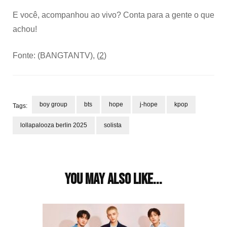
E você, acompanhou ao vivo? Conta para a gente o que
achou!
Fonte: (BANGTANTV), (
2
)
boy group
bts
hope
j-hope
kpop
Tags:
lollapalooza berlin 2025
solista
Post
Navigation
You may also like...