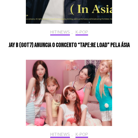
HIT!NEWS
,
K-POP
Jay B (GOT7) anuncia o concerto “TAPE:RE LOAD” pela Ásia
HIT!NEWS
,
K-POP