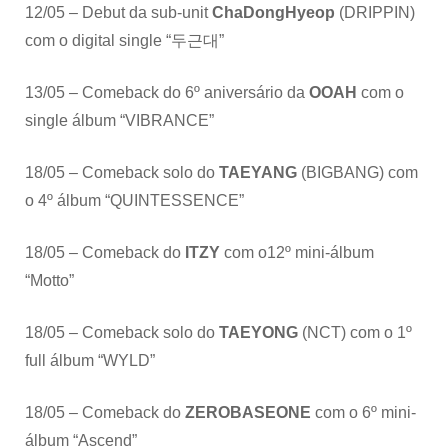
12/05 – Debut da sub-unit
ChaDongHyeop
(DRIPPIN)
com o digital single “두근대”
13/05 – Comeback do 6º aniversário da
OOAH
com o
single álbum “VIBRANCE”
18/05 – Comeback solo do
TAEYANG
(BIGBANG) com
o 4º álbum “QUINTESSENCE”
18/05 – Comeback do
ITZY
com o12º mini-álbum
“Motto”
18/05 – Comeback solo do
TAEYONG
(NCT) com o 1º
full álbum “WYLD”
18/05 – Comeback do
ZEROBASEONE
com o 6º mini-
álbum “Ascend”