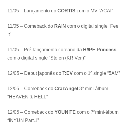
11/05 – Lançamento do
CORTIS
com o MV “ACAI”
11/05 – Comeback do
RAIN
com o digital single “Feel
It”
11/05 – Pré-lançamento coreano da
H//PE
Princess
com o digital single “Stolen (KR Ver.)”
12/05 – Debut japonês do
T:EV
com o 1º single “5AM”
12/05 – Comeback do
CrazAngel
3º mini-álbum
“HEAVEN & HELL”
12/05 – Comeback do
YOUNITE
com o 7ºmini-álbum
“INYUN Part.1”