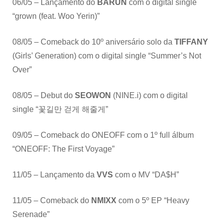
06/05 – Lançamento do
BARUN
com o digital single
“grown (feat. Woo Yerin)”
08/05 – Comeback do 10º aniversário solo da
TIFFANY
(Girls’ Generation) com o digital single “Summer’s Not
Over”
08/05 – Debut do
SEOWON
(NINE.i) com o digital
single “꽃길만 걷게 해줄게”
09/05 – Comeback do ONEOFF com o 1º full álbum
“ONEOFF: The First Voyage”
11/05 – Lançamento da
VVS
com o MV “DA$H”
11/05 – Comeback do
NMIXX
com o 5º EP “Heavy
Serenade”