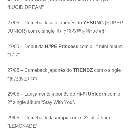
“LUCID DREAM”
27/05 – Comeback solo japonês do
YESUNG
(SUPER
JUNIOR) com o single “咲き誇る時を待つのは”
27/05 – Debut da
H//PE Princess
com o 1º mini-álbum
“17.7”
27/05 – Comeback japonês do
TRENDZ
com o single
“まだあと0cm”
29/05 – Lançamento japonês do
Hi-Fi Un!corn
com o
2º single álbum “Stay With You”.
29/05 – Comeback da
aespa
com o 2º full álbum
“LEMONADE”