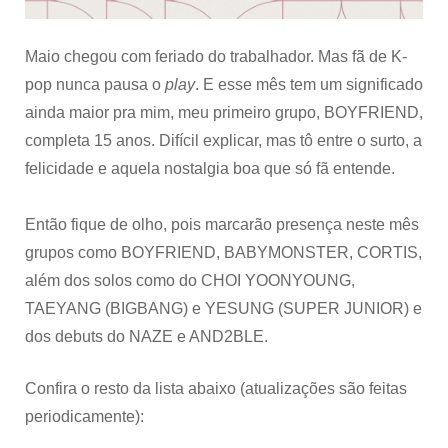
acontecem
neste
mês
Maio chegou com feriado do trabalhador. Mas fã de K-
pop nunca pausa o
play
. E esse mês tem um significado
ainda maior pra mim, meu primeiro grupo, BOYFRIEND,
completa 15 anos. Difícil explicar, mas tô entre o surto, a
felicidade e aquela nostalgia boa que só fã entende.
Então fique de olho, pois marcarão presença neste mês
grupos como BOYFRIEND, BABYMONSTER, CORTIS,
além dos solos como do CHOI YOONYOUNG,
TAEYANG (BIGBANG) e YESUNG (SUPER JUNIOR) e
dos debuts do NAZE e AND2BLE.
Confira o resto da lista abaixo (atualizações são feitas
periodicamente):