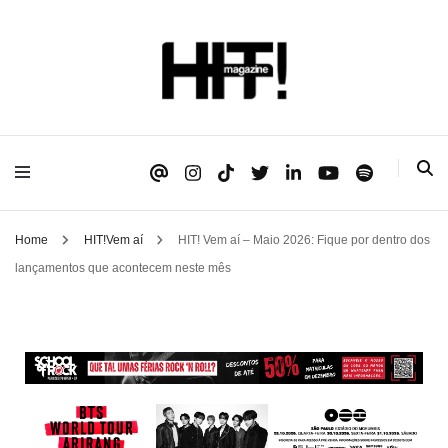
Se é HIT, está aqui!
HIT!Magazine
Home
HIT!Vem aí
HIT! Vem aí – Maio 2026: Fique por dentro dos
lançamentos que acontecem neste mês