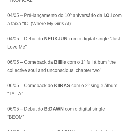
“TROPICAL”
04/05 – Pré-lançamento do 10º aniversário da
I.O.I
com
a faixa “IOI (Where My Girls At)”
04/05 – Debut do
NEUKJUN
com o digital single “Just
Love Me”
06/05 – Comeback da
Billlie
com o 1º full álbum “the
collective soul and unconscious: chapter two”
06/05 – Comeback do
KIIRAS
com o 2º single álbum
“TA TA”
06/05 – Debut do
B:DAWN
com o digital single
“BEOM”