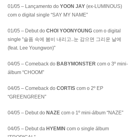
01/05 – Lançamento do
YOON JAY
(ex-LUMINOUS)
com o digital single “SAY MY NAME”
01/05 – Debut do
CHOI YOONYOUNG
com o digital
single “슬픔 속에 봄비 내리고..눈 감으면 그리운 날에
(feat. Lee Youngwon)”
04/05 – Comeback do
BABYMONSTER
com o 3º mini-
álbum “CHOOM”
04/05 – Comeback do
CORTIS
com o 2º EP
“GREENGREEN”
04/05 – Debut do
NAZE
com o 1º mini-álbum “NAZE”
04/05 – Debut da
HYEMIN
com o single álbum