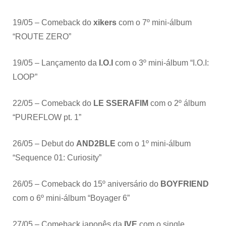
19/05 – Comeback do
xikers
com o 7º mini-álbum
“ROUTE ZERO”
19/05 – Lançamento da
I.O.I
com o 3º mini-álbum “I.O.I:
LOOP”
22/05 – Comeback do
LE SSERAFIM
com o 2º álbum
“PUREFLOW pt. 1”
26/05 – Debut do
AND2BLE
com o 1º mini-álbum
“Sequence 01: Curiosity”
26/05 – Comeback do 15º aniversário do
BOYFRIEND
com o 6º mini-álbum “Boyager 6”
27/05 – Comeback japonês da
IVE
com o single