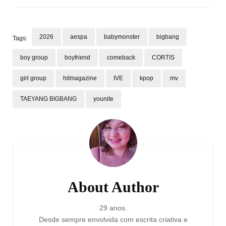
2026
aespa
babymonster
bigbang
Tags:
boy group
boyfriend
comeback
CORTIS
girl group
hitmagazine
IVE
kpop
mv
TAEYANG BIGBANG
younite
Post
Navigation
About Author
29 anos.
Desde sempre envolvida com escrita criativa e