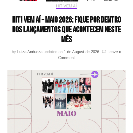
HIT!VEM AÍ
HIT! Vem aí – Maio 2026: Fique por dentro
dos lançamentos que acontecem neste
mês
by
Luiza Andueza
updated on
1 de August de 2026
Leave a
on
Comment
HIT!
Vem
aí
–
Maio
2026:
Fique
por
dentro
dos
lançamentos
que