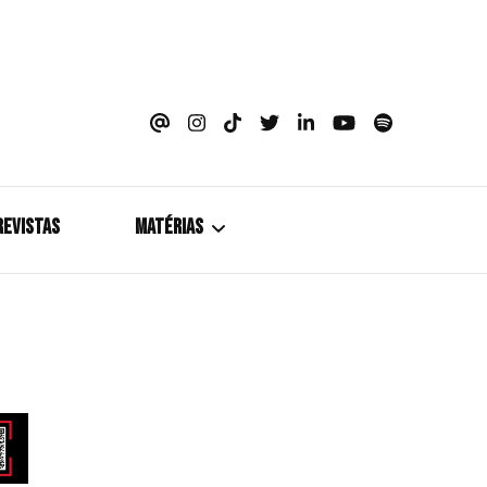
azine
REVISTAS
MATÉRIAS
5+1
Cobertura
Coletiva de Imprensa
Drama? HIT!