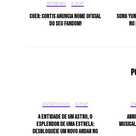
HIT!NEWS
,
K-POP
COER: CORTIS anuncia nome oficial
Song Yun
do seu fandom!
no 
P
ENTREVISTAS
,
K-POP
EN
A entidade de um astro, o
Abri
esplendor de uma estrela:
musical
desbloqueie um novo andar no