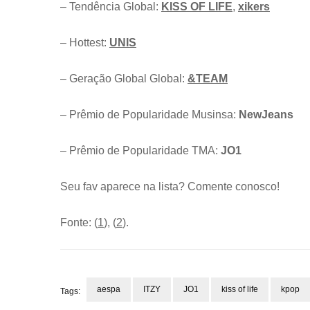
– Tendência Global:
KISS OF LIFE
,
xikers
– Hottest:
UNIS
– Geração Global Global:
&TEAM
– Prêmio de Popularidade Musinsa:
NewJeans
– Prêmio de Popularidade TMA:
JO1
Seu fav aparece na lista? Comente conosco!
Fonte: (
1
), (
2
).
aespa
ITZY
JO1
kiss of life
kpop
Tags: