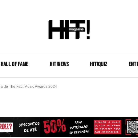
Se é HIT, está aqui!
HIT!Mag
HALL OF FAME
HIT!NEWS
HIT!Quiz
ENT
ia de The Fact Music Awards 2024