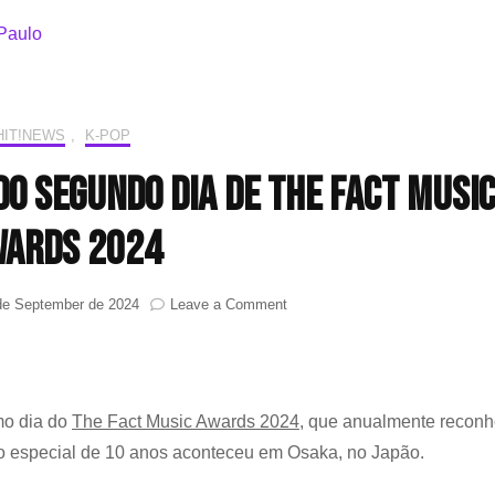
HIT!NEWS
,
K-POP
o segundo dia de The Fact Musi
ards 2024
on
de September de 2024
Leave a Comment
Confira
os
ganhadores
do
segundo
mo dia do
The Fact Music Awards 2024
, que anualmente recon
dia
ção especial de 10 anos aconteceu em Osaka, no Japão.
de
The