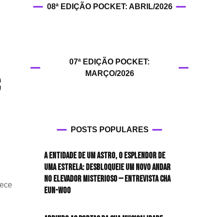
08ª EDIÇÃO POCKET: ABRIL/2026
HIT!Fashion
HIT!Filmes
07ª EDIÇÃO POCKET:
HIT!Games
MARÇO/2026
c
HIT!History
HIT!Hop
POSTS POPULARES
HIT!Leituras
A entidade de um astro, o esplendor de
HIT!Diary
uma estrela: desbloqueie um novo andar
no elevador misterioso — Entrevista CHA
hece
HIT!Lyrics
EUN-WOO
HIT!Politics