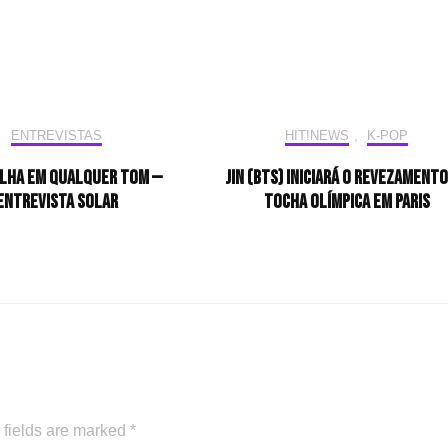
ENTREVISTAS
HIT!NEWS
,
K-POP
ilha em qualquer tom —
Jin (BTS) iniciará o revezamento
Entrevista Solar
tocha olímpica em Paris
 fields are marked
*