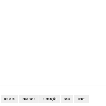
nct wish
newjeans
premiação
unis
xikers