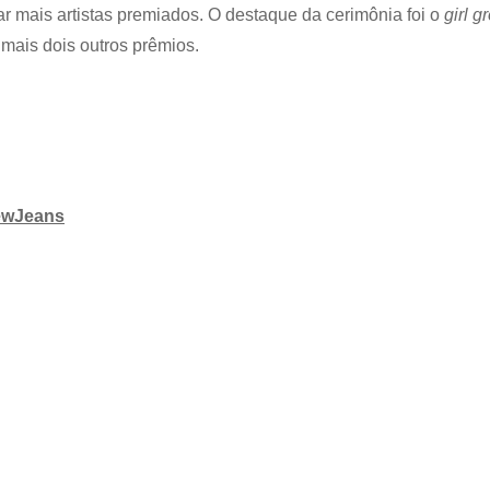
Fact
ar mais artistas premiados. O destaque da cerimônia foi o
girl g
Music
mais dois outros prêmios.
Awards
2024
wJeans