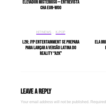
elevador misterioso — Entrevista
CHA EUN-WOO
HIT!NEWS
,
K-POP
L2K: JYP Entertainment se prepara
Ela br
para lançar a versão latina do
reality “A2K”
Leave a Reply
Your email address will not be published.
Required