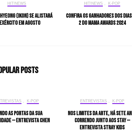
HIT!NEWS
HIT!NEWS
,
K-POP
hyeong (iKON) se alistará
Confira os ganhadores dos dias 
exército em agosto
2 do MAMA Awards 2024
opular Posts
TREVISTAS
,
K-POP
ENTREVISTAS
,
K-POP
ndo as portas da sua
Nos limites da arte, há sete a
idade — Entrevista CHEN
correndo junto aos STAY —
Entrevista Stray Kids