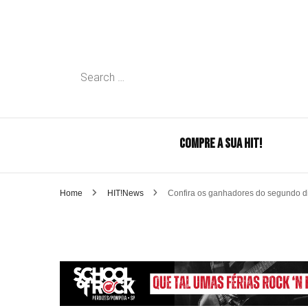
Search
for:
COMPRE A SUA HIT!
Home
HIT!News
Confira os ganhadores do segundo d