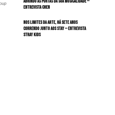
Abrindo as portas da sua musicalidade —
roup
Entrevista CHEN
HIT!Queer
Nos limites da arte, há sete anos
HIT!Radar
correndo junto aos STAY — Entrevista
Stray Kids
HIT!Review
HIT!Sound
HIT!Vem aí
Panfletando