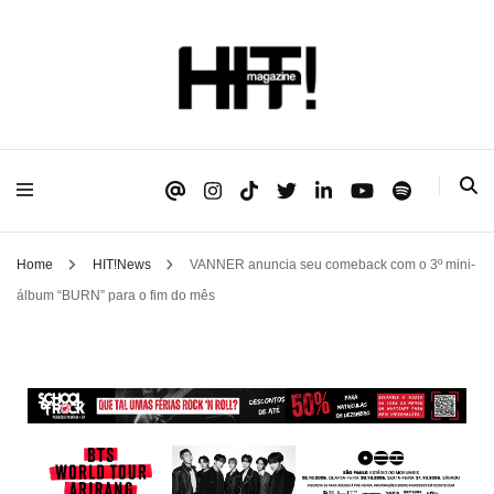
Se é HIT, está aqui!
HIT!Magazine
Home
HIT!News
VANNER anuncia seu comeback com o 3º mini-
álbum “BURN” para o fim do mês