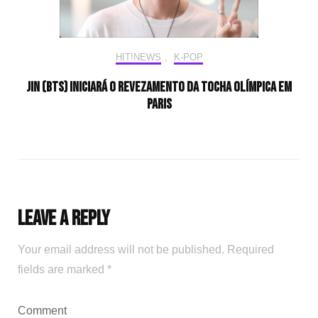
HIT!NEWS
,
K-POP
Jin (BTS) iniciará o revezamento da tocha olímpica em
Paris
Leave a Reply
Your email address will not be published.
Required
fields are marked
*
Comment