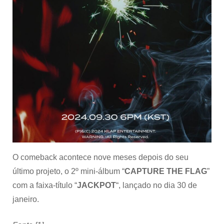
O comeback acontece nove meses depois do seu
último projeto, o 2º mini-álbum “
CAPTURE THE FLAG
”
com a faixa-título “
JACKPOT
“, lançado no dia 30 de
janeiro.