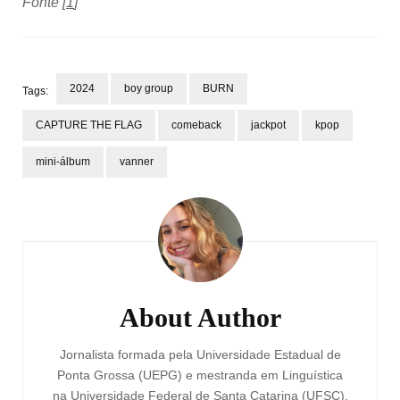
Fonte [
1
]
2024
boy group
BURN
Tags:
CAPTURE THE FLAG
comeback
jackpot
kpop
mini-álbum
vanner
Post
Navigation
About Author
Jornalista formada pela Universidade Estadual de
Ponta Grossa (UEPG) e mestranda em Linguística
na Universidade Federal de Santa Catarina (UFSC).