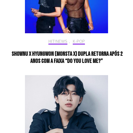
HIT!NEWS
,
K-POP
SHOWNU X HYUNGWON (MONSTA X) dupla retorna após 2
anos com a faixa “Do You Love Me?”