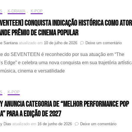
Prêm
no
S
,
K-DRAMA
,
K-POP
5º
Blue
EVENTEEN) conquista indicação histórica como ator
Drag
ande Prêmio de Cinema Popular
Serie
Awar
em
ne Santana
atualizado em
10 de julho de 2026
Deixe um comentário
confi
JUN
a
nte do SEVENTEEN é reconhecido por sua atuação em “The
(SEV
lista
conqu
de
 Edge” e celebra uma nova conquista em sua trajetória artístic
indic
venc
música, cinema e versatilidade
histór
como
ator
no
S
,
K-POP
38º
Grand
 anuncia categoria de “Melhor Performance Pop
Prêmi
a” para a edição de 2027
de
Cine
em
ly Dias
atualizado em
16 de junho de 2026
Deixe um comentário
Popul
Grammy