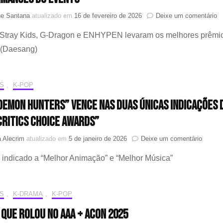
2026
e
ne Santana
atualizado em
16 de fevereiro de 2026
Deixe um comentário
H
Stray Kids, G-Dragon e ENHYPEN levaram os melhores prêmi
M
A
 (Daesang)
2
—
S
S
,
K-POP
to
o
Demon Hunters” vence nas duas únicas indicações 
v
e
Critics Choice Awards”
p
d
em
 Alecrim
atualizado em
5 de janeiro de 2026
Deixe um comentário
ev
“KPop
i indicado a “Melhor Animação” e “Melhor Música”
Demon
Hunters
vence
nas
S
,
K-DRAMA
,
K-POP
duas
únicas
 que rolou no AAA + ACON 2025
indica