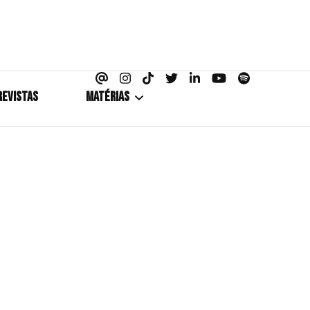
azine
REVISTAS
MATÉRIAS
5+1
Cobertura
Coletiva de Imprensa
Drama? HIT!
HIT!Fashion