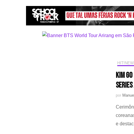
HIT!NEW
Kim Go
Series
por
Manuel
Cerimôni
coreana
e destac