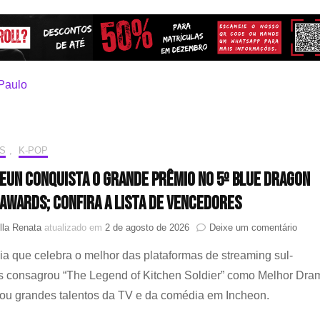
S
,
K-POP
 Eun conquista o Grande Prêmio no 5º Blue Dragon
 Awards; confira a lista de vencedores
em
la Renata
atualizado em
2 de agosto de 2026
Deixe um comentário
Kim
a que celebra o melhor das plataformas de streaming sul-
Go
Eun
s consagrou “The Legend of Kitchen Soldier” como Melhor Dra
conqu
ou grandes talentos da TV e da comédia em Incheon.
o
Gran