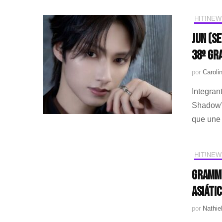
HIT!NEW
JUN (S
38º Gr
por
Caroli
Integra
Shadow’s
que une 
HIT!NEW
Grammy
Asiátic
por
Nathie