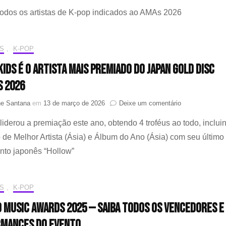
BTS,
todos os artistas de K-pop indicados ao AMAs 2026
BLACK
STRA
KIDS
E
S
,
K-POP
MAIS:
SAIBA
Kids é o artista mais premiado do Japan Gold Disc
QUEM
 2026
SÃO
OS
em
ne Santana
em
13 de março de 2026
Deixe um comentário
INDI
Stray
AO
liderou a premiação este ano, obtendo 4 troféus ao todo, inclui
Kids
AMER
é
MUSI
 de Melhor Artista (Ásia) e Álbum do Ano (Ásia) com seu último
o
AWAR
nto japonês “Hollow”
artista
(2026)
mais
premiado
do
S
,
K-POP
Japan
Gold
 Music Awards 2025 — Saiba todos os vencedores e
Disc
mances do evento
Awards