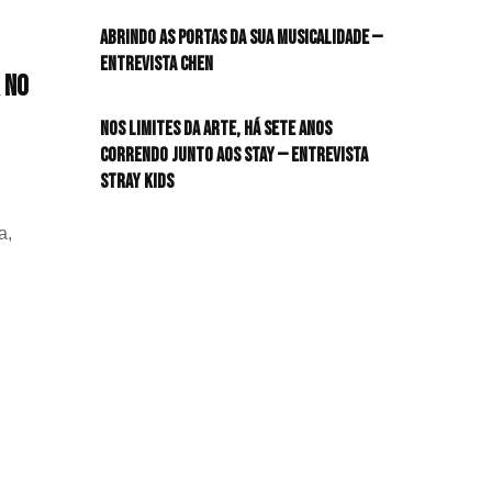
io
HIT!Radar
Abrindo as portas da sua musicalidade —
Entrevista CHEN
HIT!Review
 no
on
s
Nos limites da arte, há sete anos
HIT!Sound
ds;
correndo junto aos STAY — Entrevista
ra
Stray Kids
HIT!Vem aí
ENTEEN)
ista
a,
Panfletando
ação
edores
ica
e
o
ma
ar