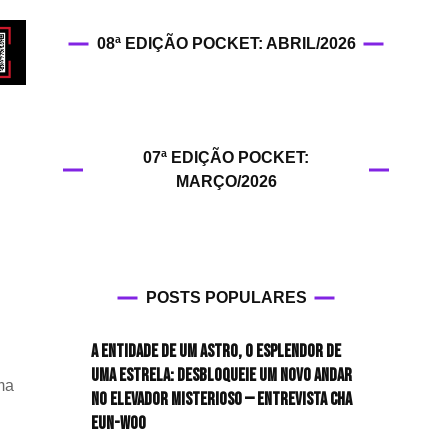
HIT!Filmes
08ª EDIÇÃO POCKET: ABRIL/2026
HIT!Games
HIT!History
07ª EDIÇÃO POCKET:
HIT!Hop
MARÇO/2026
HIT!Leituras
HIT!Diary
POSTS POPULARES
HIT!Lyrics
A entidade de um astro, o esplendor de
HIT!Politics
uma estrela: desbloqueie um novo andar
ma
no elevador misterioso — Entrevista CHA
ista
HIT!Queer
EUN-WOO
de