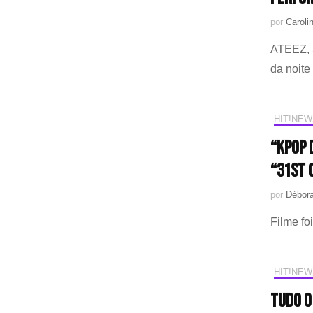
por
Caroli
ATEEZ, 
da noite
HIT!NEW
“KPop 
“31st 
por
Débora
Filme fo
HIT!NEW
Tudo o