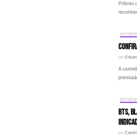
Prêmio d
reconhec
HIT!NEW
Confir
por
Eduard
A cerimô
premiad
HIT!NEW
BTS, BL
INDICA
por
Caroli