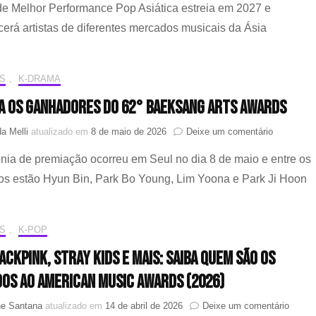
e Melhor Performance Pop Asiática estreia em 2027 e
anuncia
categoria
erá artistas de diferentes mercados musicais da Ásia
de
“Melhor
Performa
S
,
K-DRAMA
Pop
Asiática”
a os ganhadores do 62° Baeksang Arts Awards
para
a
em
a Melli
atualizado em
8 de maio de 2026
Deixe um comentário
edição
Confira
de
nia de premiação ocorreu em Seul no dia 8 de maio e entre os
os
2027
ganhadore
os estão Hyun Bin, Park Bo Young, Lim Yoona e Park Ji Hoon
do
62°
Baeksang
S
,
K-POP
Arts
Awards
ACKPINK, STRAY KIDS E MAIS: SAIBA QUEM SÃO OS
DOS AO AMERICAN MUSIC AWARDS (2026)
em
ne Santana
atualizado em
14 de abril de 2026
Deixe um comentário