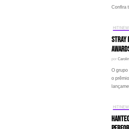
Confira 
HIT!NEW
Stray 
Awards
por
Caroli
O grupo 
o prêmio
lançame
HIT!NEW
Hanteo
perfor