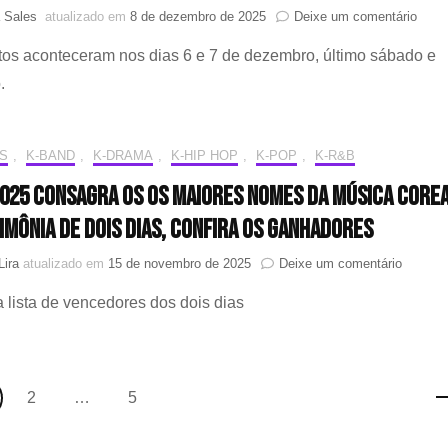
do
em
a Sales
atualizado em
8 de dezembro de 2025
Deixe um comentário
“31st
Tudo
Critics
os aconteceram nos dias 6 e 7 de dezembro, último sábado e
o
Choice
que
.
Awards
rolou
no
AAA
S
,
K-BAND
,
K-DRAMA
,
K-HIP HOP
,
K-POP
,
K-R&B
+
ACO
025 consagra os os maiores nomes da música core
2025
imônia de Dois Dias, confira os ganhadores
em
Lira
atualizado em
15 de novembro de 2025
Deixe um comentário
KGMA
a lista de vencedores dos dois dias
2025
consagr
os
os
maiores
gina
Página
Página
2
…
5
nomes
da
música