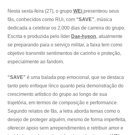
fãs
com
Nesta sexta-feira (27), o grupo
WEi
presenteou seus
form
fãs, conhecidos como RUi, com
“SAVE”
, música
de
agra
dedicada a celebrar os 2.000 dias de carreira do grupo.
Escrita e produzida pelo líder
Dae-hyeon
, atualmente
se preparando para o serviço militar, a faixa tem como
objetivo transmitir sentimentos de carinho e proteção,
especialmente ao fandom.
“SAVE”
é uma balada pop emocional, que se destaca
tanto pelo enfoque lírico quanto pela demonstração do
crescimento artístico do grupo ao longo de sua
trajetória, em termos de composição e performance.
Segundo relatos de fãs, a letra aborda temas como o
desejo de proteger alguém, mesmo de forma imperfeita,
oferecer apoio sem arrependimentos e retribuir amor e