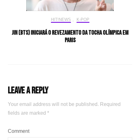
HIT!NEWS
,
K-POP
Jin (BTS) iniciará o revezamento da tocha olímpica em
Paris
Leave a Reply
Your email address will not be published.
Required
fields are marked
*
Comment