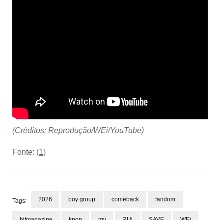
(Créditos: Reprodução/WEi/YouTube)
Fonte: (
1
)
2026
boy group
comeback
fandom
Tags:
hitmagazine
kpop
mv
RUi
SAVE
WEi