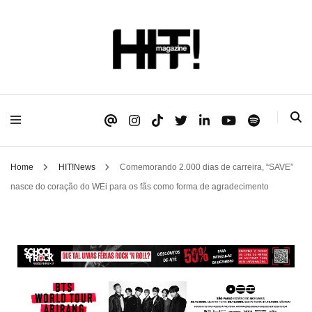
Se é HIT, está aqui!
HIT!Magazine
Home
HIT!News
Comemorando 2.000 dias de carreira, “SAVE”
nasce do coração do WEi para os fãs como forma de agradecimento