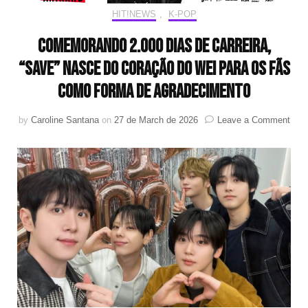
HIT!NEWS
,
K-POP
Comemorando 2.000 dias de carreira,
“SAVE” nasce do coração do WEi para os fãs
como forma de agradecimento
on
by
Caroline Santana
on
27 de March de 2026
Leave a Comment
Com
2.00
dias
de
carre
“SA
nas
do
cora
do
WEi
para
os