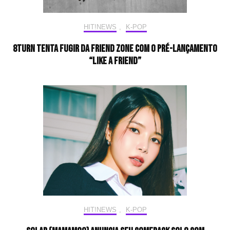
HIT!NEWS
,
K-POP
8TURN tenta fugir da friend zone com o pré-lançamento
“Like a Friend”
HIT!NEWS
,
K-POP