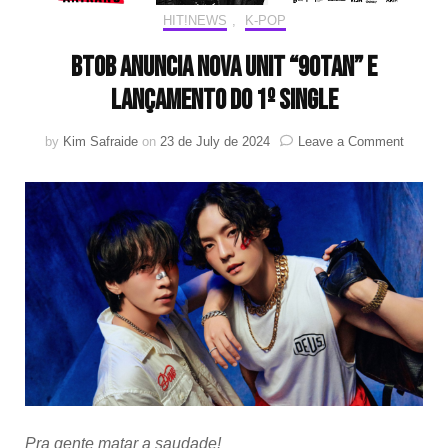
HIT!NEWS
,
K-POP
BTOB anuncia nova unit “90TAN” e
lançamento do 1º single
on
by
Kim Safraide
on
23 de July de 2024
Leave a Comment
BTOB
anuncia
nova
unit
“90TAN
e
lançam
do
1º
single
Pra gente matar a saudade!