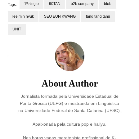
1º single
90TAN
b2b company
btob
Tags:
lee min hyuk
SEO EUN KWANG
tang tang tang
UNIT
Post
Navigation
About Author
Jornalista formada pela Universidade Estadual de
Ponta Grossa (UEPG) e mestranda em Linguística
na Universidade Federal de Santa Catarina (UFSC).
Apaixonada pela cultura pop e hallyu.
Nas horas vagas maratonista profissional de K-