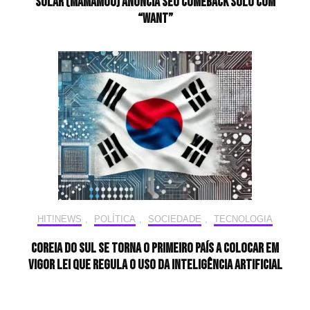
Solar (MAMAMOO) anuncia seu comeback solo com
“WANT”
HIT!NEWS
,
POLÍTICA
,
SOCIEDADE
,
TECNOLOGIA
Coreia do Sul se torna o primeiro país a colocar em
vigor lei que regula o uso da inteligência artificial