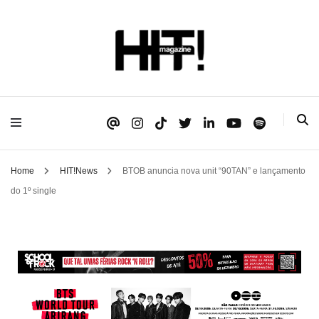
Se é HIT, está aqui!
HIT!Magazine
Home
HIT!News
BTOB anuncia nova unit “90TAN” e lançamento
do 1º single