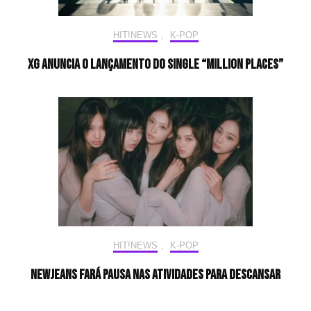
HIT!NEWS
,
K-POP
XG anuncia o lançamento do single “MILLION PLACES”
HIT!NEWS
,
K-POP
NewJeans fará pausa nas atividades para descansar