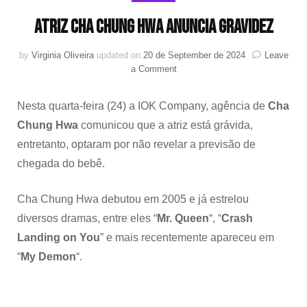
Atriz Cha Chung Hwa anuncia gravidez
by
Virginia Oliveira
updated on
20 de September de 2024
Leave
on
a Comment
Atriz
Cha
Nesta quarta-feira (24) a IOK Company, agência de
Cha
Chung
Hwa
Chung Hwa
comunicou que a atriz está grávida,
anuncia
entretanto, optaram por não revelar a previsão de
gravidez
chegada do bebê.
Cha Chung Hwa debutou em 2005 e já estrelou
diversos dramas, entre eles “
Mr. Queen
“, “
Crash
Landing on You
” e mais recentemente apareceu em
“
My Demon
“.