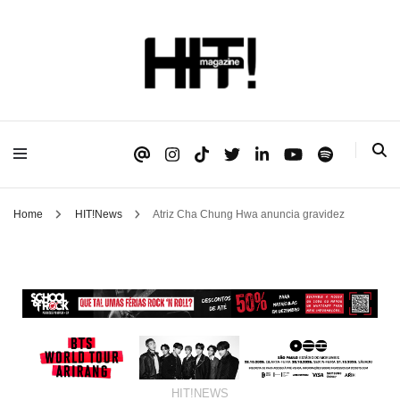
Se é HIT, está aqui!
HIT!Magazine
Home
HIT!News
Atriz Cha Chung Hwa anuncia gravidez
HIT!NEWS