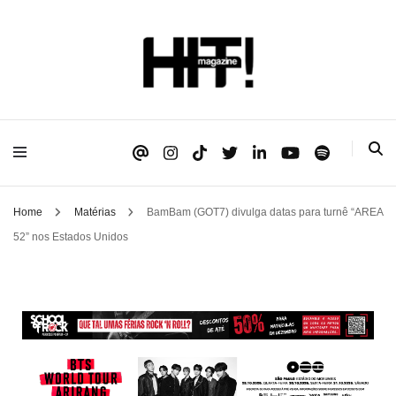
Se é HIT, está aqui!
HIT!Magazine
Home
Matérias
BamBam (GOT7) divulga datas para turnê “AREA
52” nos Estados Unidos