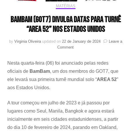
MATÉRIAS
BamBam (GOT7) divulga datas para turnê
“AREA 52” nos Estados Unidos
by
Virginia Oliveira
updated on
22 de January de 2024
Leave a
on
Comment
BamBam
(GOT7)
Nesta quarta-feira (06) foi anunciado pelas redes
divulga
datas
oficiais de
BamBam
, um dos membros do GOT7, que
para
ele levará sua primeira turnê mundial solo “
AREA 52
”
turnê
aos Estados Unidos.
“AREA
52”
nos
A tour começou em julho de 2023 e já passou por
Estados
lugares como Seul, Manila, Bangkok e agora estará
Unidos
inicialmente em seis cidades estadunidenses, a partir
do dia 10 de fevereiro de 2024, parando em Oakland,