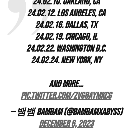
24.02.10. Oakland, CA
24.02.12. Los Angeles, CA
24.02.16. Dallas, TX
24.02.19. Chicago, IL
24.02.22. Washington D.C.
24.02.24. New York, NY
⠀
AND MORE…
pic.twitter.com/zVg6ayMkcg
— 뱀뱀 BamBam (@BAMBAMxABYSS)
December 6, 2023