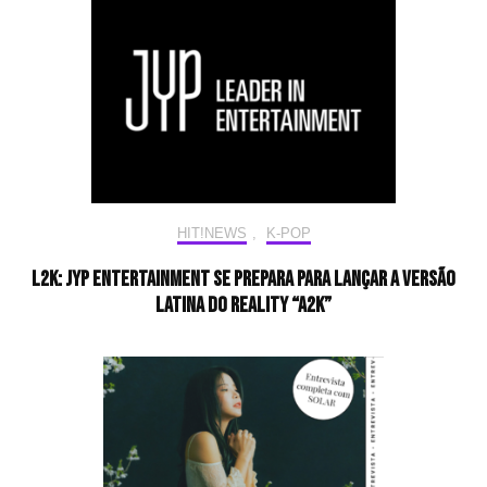
HIT!NEWS
,
K-POP
L2K: JYP Entertainment se prepara para lançar a versão
latina do reality “A2K”