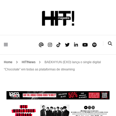
Se é HIT, está aqui!
HIT!Magazine
Home
HIT!News
BAEKHYUN (EXO) lança o single digital
“Chocolate” em todas as plataformas de streaming