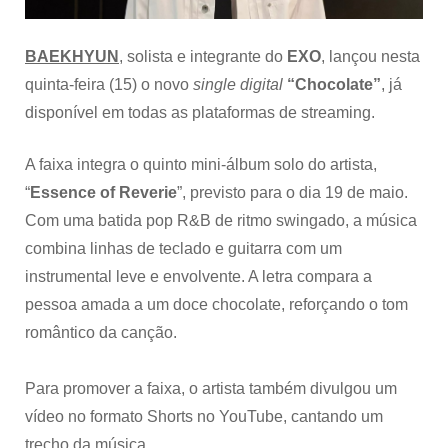
streaming
BAEKHYUN
, solista e integrante do
EXO
, lançou nesta
quinta-feira (15) o novo
single digital
“Chocolate”
, já
disponível em todas as plataformas de streaming.
A faixa integra o quinto mini-álbum solo do artista,
“
Essence of Reverie
”, previsto para o dia 19 de maio.
Com uma batida pop R&B de ritmo swingado, a música
combina linhas de teclado e guitarra com um
instrumental leve e envolvente. A letra compara a
pessoa amada a um doce chocolate, reforçando o tom
romântico da canção.
Para promover a faixa, o artista também divulgou um
vídeo no formato Shorts no YouTube, cantando um
trecho da música.