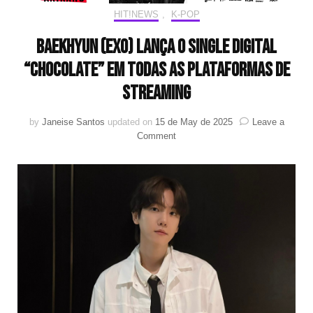
HIT!NEWS
,
K-POP
BAEKHYUN (EXO) lança o single digital
“Chocolate” em todas as plataformas de
streaming
by
Janeise Santos
updated on
15 de May de 2025
Leave a
on
Comment
BAEKHYUN
(EXO)
lança
o
single
digital
“Chocolate”
em
todas
as
plataformas
de