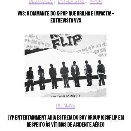
DESTAQUES
,
ENTREVISTAS
,
K-POP
VVS: O diamante do K-pop que brilha e impacta! –
Entrevista VVS
HIT!NEWS
JYP Entertainment adia estreia do boy group KickFlip em
respeito às vítimas de acidente aéreo