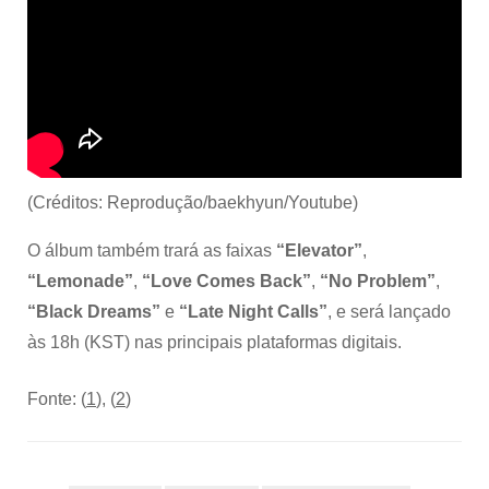
(Créditos: Reprodução/baekhyun/Youtube)
O álbum também trará as faixas
“Elevator”
,
“Lemonade”
,
“Love Comes Back”
,
“No Problem”
,
“Black Dreams”
e
“Late Night Calls”
, e será lançado
às 18h (KST) nas principais plataformas digitais.
Fonte: (
1
), (
2
)