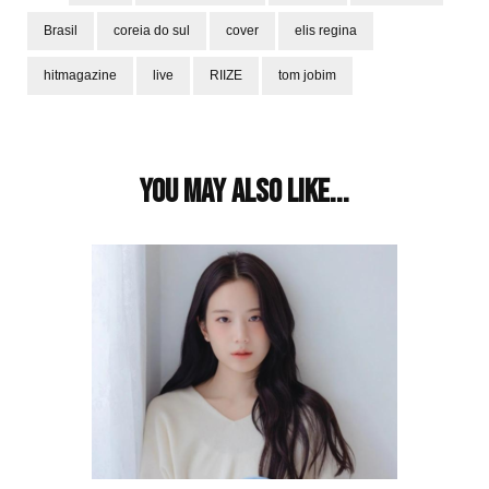
Brasil
coreia do sul
cover
elis regina
hitmagazine
live
RIIZE
tom jobim
Post
Navigation
You may also like...