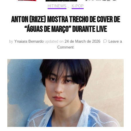
HIT!NEWS
,
K-POP
Anton (RIIZE) mostra trecho de cover de
“Águas de Março” durante live
by
Ynaiara Bernardo
updated on
24 de March de 2026
Leave a
on
Comment
Anton
(RIIZE)
mostra
trecho
de
cover
de
“Águas
de
Março”
durante
live