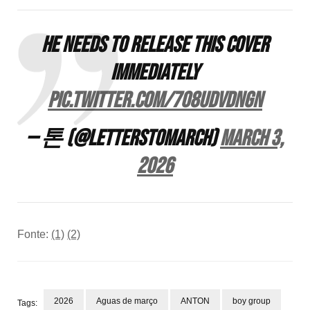
he needs to release this cover
IMMEDIATELY
pic.twitter.com/708uDVDNgN
— 톤 (@letterstomarch)
March 3,
2026
Fonte:
(1)
(2)
2026
Aguas de março
ANTON
boy group
Tags: