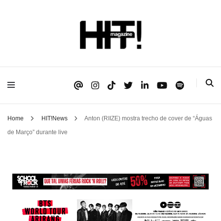
Se é HIT, está aqui!
HIT!Magazine
Home
HIT!News
Anton (RIIZE) mostra trecho de cover de “Águas
de Março” durante live